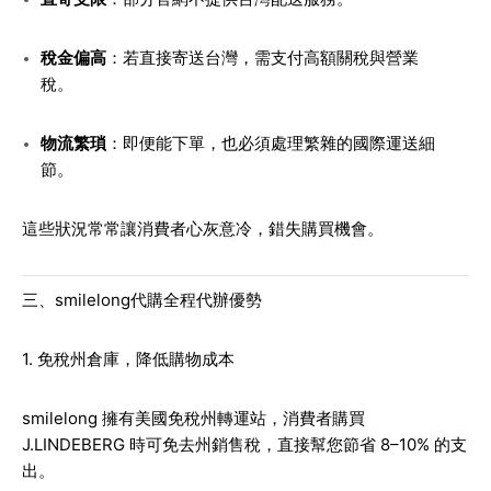
稅金偏高
：若直接寄送台灣，需支付高額關稅與營業
稅。
物流繁瑣
：即便能下單，也必須處理繁雜的國際運送細
節。
這些狀況常常讓消費者心灰意冷，錯失購買機會。
三、smilelong代購全程代辦優勢
1. 免稅州倉庫，降低購物成本
smilelong 擁有美國免稅州轉運站，消費者購買
J.LINDEBERG 時可免去州銷售稅，直接幫您節省 8–10% 的支
出。