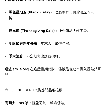
黑色星期五 (Black Friday)
：全館折扣，經常低至 3–5
折。
感恩節 (Thanksgiving Sale)
：換季商品大幅下殺。
聖誕節與新年優惠
：年末入手最佳時機。
季末清倉
：不定期釋出超值價格。
透過 smilelong 在這些檔期代購，能以最低成本購入最熱銷單
品。
六、J.LINDEBERG代購熱門品項推薦
高爾夫 Polo 衫
：輕盈透氣，球場必備。