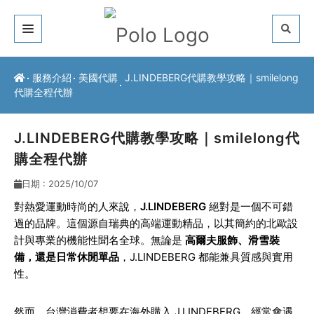
關於我們
服務介紹
美國代購
J.LINDEBERG代購教學攻略｜smilelong
代購全程代辦
客戶推薦
服務介紹
J.LINDEBERG代購教學攻略｜smilelong代
購全程代辦
常見問題
日期 : 2025/10/07
最新公告
對熱愛運動時尚的人來說，
J.LINDEBERG
絕對是一個不可錯
過的品牌。這個源自瑞典的高端運動精品，以其簡約的北歐設
聯絡方式
計與專業的機能性聞名全球。無論是
高爾夫服飾、滑雪裝
備，還是日常休閒單品
，J.LINDEBERG 都能兼具質感與實用
性。
然而，台灣消費者想要在海外購入 J.LINDEBERG，經常會遇