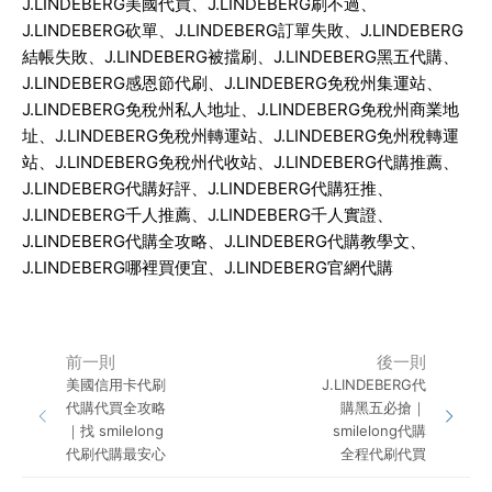
J.LINDEBERG
美國代買、
J.LINDEBERG
刷不過、
J.LINDEBERG
砍單、
J.LINDEBERG
訂單失敗、
J.LINDEBERG
結帳失敗、
J.LINDEBERG
被擋刷、
J.LINDEBERG
黑五代購、
J.LINDEBERG
感恩節代刷、
J.LINDEBERG
免稅州集運站、
J.LINDEBERG
免稅州私人地址、
J.LINDEBERG
免稅州商業地
址、
J.LINDEBERG
免稅州轉運站、
J.LINDEBERG
免州稅轉運
站、
J.LINDEBERG
免稅州代收站、
J.LINDEBERG
代購推薦、
J.LINDEBERG
代購好評、
J.LINDEBERG
代購狂推、
J.LINDEBERG
千人推薦、
J.LINDEBERG
千人實證、
J.LINDEBERG
代購全攻略、
J.LINDEBERG
代購教學文、
J.LINDEBERG
哪裡買便宜、
J.LINDEBERG
官網代購
前一則
後一則
美國信用卡代刷
J.LINDEBERG代
代購代買全攻略
購黑五必搶｜
｜找 smilelong
smilelong代購
代刷代購最安心
全程代刷代買