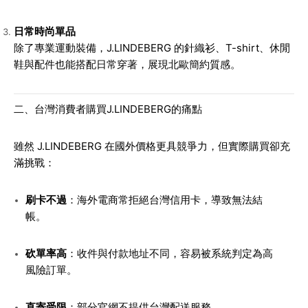
日常時尚單品
除了專業運動裝備，J.LINDEBERG 的針織衫、T-shirt、休閒
鞋與配件也能搭配日常穿著，展現北歐簡約質感。
二、台灣消費者購買J.LINDEBERG的痛點
雖然 J.LINDEBERG 在國外價格更具競爭力，但實際購買卻充
滿挑戰：
刷卡不過
：海外電商常拒絕台灣信用卡，導致無法結
帳。
砍單率高
：收件與付款地址不同，容易被系統判定為高
風險訂單。
直寄受限
：部分官網不提供台灣配送服務。