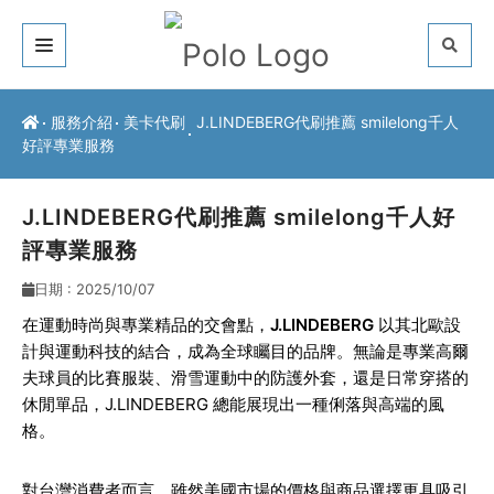
關於我們
服務介紹
美卡代刷
J.LINDEBERG代刷推薦 smilelong千人
好評專業服務
客戶推薦
服務介紹
J.LINDEBERG代刷推薦 smilelong千人好
評專業服務
常見問題
日期 : 2025/10/07
最新公告
在運動時尚與專業精品的交會點，
J.LINDEBERG
以其北歐設
計與運動科技的結合，成為全球矚目的品牌。無論是專業高爾
聯絡方式
夫球員的比賽服裝、滑雪運動中的防護外套，還是日常穿搭的
休閒單品，J.LINDEBERG 總能展現出一種俐落與高端的風
格。
對台灣消費者而言，雖然美國市場的價格與商品選擇更具吸引