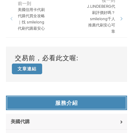
後一則
前一則
J.LINDEBERG代
美國信用卡代刷
刷評價好嗎？
代購代買全攻略
smilelong千人
｜找 smilelong
推薦代刷安心可
代刷代購最安心
靠
交易前，必看此文喔:
文章連結
服務介紹
美國代購