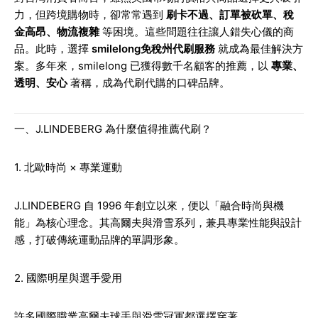
力，但跨境購物時，卻常常遇到
刷卡不過、訂單被砍單、稅
金高昂、物流複雜
等困境。這些問題往往讓人錯失心儀的商
品。此時，選擇
smilelong免稅州代刷服務
就成為最佳解決方
案。多年來，smilelong 已獲得數千名顧客的推薦，以
專業、
透明、安心
著稱，成為代刷代購的口碑品牌。
一、J.LINDEBERG 為什麼值得推薦代刷？
1. 北歐時尚 × 專業運動
J.LINDEBERG 自 1996 年創立以來，便以「融合時尚與機
能」為核心理念。其高爾夫與滑雪系列，兼具專業性能與設計
感，打破傳統運動品牌的單調形象。
2. 國際明星與選手愛用
許多國際職業高爾夫球手與滑雪冠軍都選擇穿著