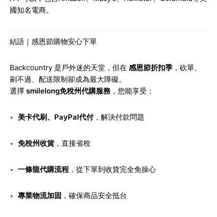
國知名電商。
結語｜感恩節購物安心下單
Backcountry 是戶外迷的天堂，但在
感恩節折扣季
，砍單、
刷不過、配送限制卻成為最大障礙。
選擇
smilelong免稅州代購服務
，您能享受：
美卡代刷、PayPal代付
，解決付款問題
免稅州收貨
，直接省稅
一條龍代購流程
，從下單到收貨完全免操心
專業物流加固
，確保商品安全抵台