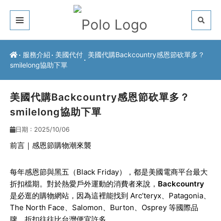
關於我們
服務介紹
美國代付
美國代購Backcountry感恩節砍單多？
smilelong協助下單
客戶推薦
服務介紹
美國代購Backcountry感恩節砍單多？
smilelong協助下單
常見問題
日期 : 2025/10/06
最新公告
前言｜感恩節購物潮來襲
聯絡方式
每年感恩節與黑五（Black Friday），都是美國電商平台最大
折扣檔期。對於熱愛戶外運動的消費者來說，
Backcountry
是必逛的購物網站，因為這裡能找到 Arc’teryx、Patagonia、
The North Face、Salomon、Burton、Osprey 等國際品
牌，折扣往往比台灣便宜許多。