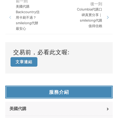
前一則
後一則
美國代購
Columbia代購口
Backcountry信
碑真實分享｜
用卡刷不過？
smilelong代購
smilelong代辦
值得信賴
最安心
交易前，必看此文喔:
文章連結
服務介紹
美國代購