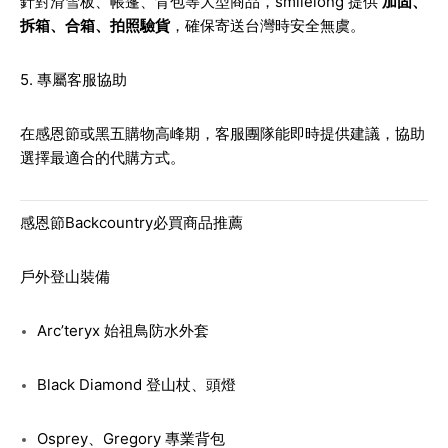
針對滑雪板、帳篷、背包等大型商品，smilelong 提供
加固、
拆箱、合箱、拍照驗貨
，確保寄送台灣時安全無虞。
5. 專屬客服協助
在感恩節或黑五購物高峰期，客服團隊能即時提供建議，協助
選擇最適合的代購方式。
感恩節Backcountry必買商品推薦
戶外登山裝備
Arc’teryx 始祖鳥防水外套
Black Diamond 登山杖、頭燈
Osprey、Gregory 專業背包