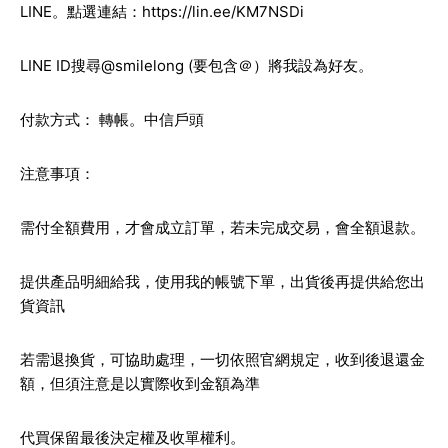
LINE。點選連結：
https://lin.ee/KM7NSDi
LINE ID搜尋@smilelong (要包含＠）將我設為好友。
付款方式： 轉帳。中信戶頭
注意事項：
需付全額費用，才會成立訂單，若未完成交易，會全額退款。
提供產品明細給我，使用我的帳號下單，出貨後再提供給您出
貨資訊
若需退換貨，可協助處理，一切依照官網規定，收到後退還金
額，但須注意是以實際收到金額為準
代買保留最後決定權及收單權利。