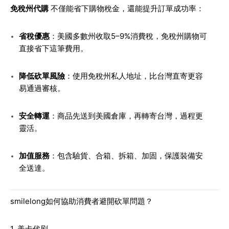
免稅州代購
不僅能省下購物稅金，還能提升訂單成功率：
省稅優惠
：美國多數州收取5–9%消費稅，免稅州購物可
直接省下這筆費用。
降低砍單風險
：使用免稅州私人地址，比台灣直寄更容
易通過審核。
安全轉運
：商品先送到美國倉庫，再轉寄台灣，過程更
靈活。
加值服務
：包含驗貨、合箱、拆箱、加固，保護裝備安
全送達。
smilelong如何協助消費者避開砍單問題？
1. 美卡代刷