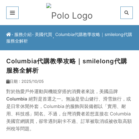
關於我們
服務介紹
美國代買
Columbia代購教學攻略｜smilelong代購
服務全解析
客戶推薦
服務介紹
Columbia代購教學攻略｜smilelong代購
服務全解析
常見問題
日期 : 2025/10/05
最新公告
對於熱愛戶外運動與機能穿搭的消費者來說，美國品牌
Columbia
絕對是首選之一。無論是登山健行、滑雪旅行，或
聯絡方式
是日常休閒外套，Columbia 的服飾與裝備都以「實用、耐
用、科技感」聞名。不過，台灣消費者若想直接在 Columbia
美國官網購買，卻常遇到刷卡不過、訂單被取消或被收取高額
州稅等問題。