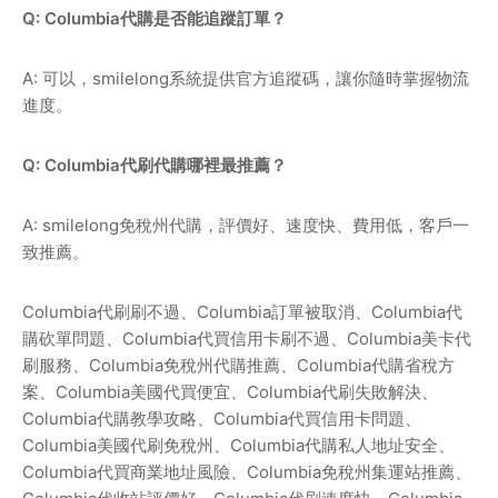
Q: Columbia代購是否能追蹤訂單？
A: 可以，smilelong系統提供官方追蹤碼，讓你隨時掌握物流
進度。
Q: Columbia代刷代購哪裡最推薦？
A: smilelong免稅州代購，評價好、速度快、費用低，客戶一
致推薦。
Columbia
代刷刷不過、
Columbia
訂單被取消、
Columbia
代
購砍單問題、
Columbia
代買信用卡刷不過、
Columbia
美卡代
刷服務、
Columbia
免稅州代購推薦、
Columbia
代購省稅方
案、
Columbia
美國代買便宜、
Columbia
代刷失敗解決、
Columbia
代購教學攻略、
Columbia
代買信用卡問題、
Columbia
美國代刷免稅州、
Columbia
代購私人地址安全、
Columbia
代買商業地址風險、
Columbia
免稅州集運站推薦、