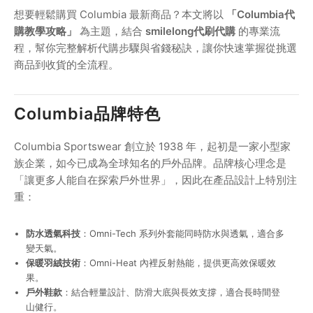
想要輕鬆購買 Columbia 最新商品？本文將以
「Columbia代
購教學攻略」
為主題，結合
smilelong代刷代購
的專業流
程，幫你完整解析代購步驟與省錢秘訣，讓你快速掌握從挑選
商品到收貨的全流程。
Columbia品牌特色
Columbia Sportswear 創立於 1938 年，起初是一家小型家
族企業，如今已成為全球知名的戶外品牌。品牌核心理念是
「讓更多人能自在探索戶外世界」，因此在產品設計上特別注
重：
防水透氣科技
：Omni-Tech 系列外套能同時防水與透氣，適合多
變天氣。
保暖羽絨技術
：Omni-Heat 內裡反射熱能，提供更高效保暖效
果。
戶外鞋款
：結合輕量設計、防滑大底與長效支撐，適合長時間登
山健行。