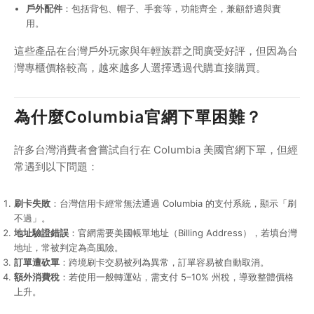
戶外配件
：包括背包、帽子、手套等，功能齊全，兼顧舒適與實
用。
這些產品在台灣戶外玩家與年輕族群之間廣受好評，但因為台
灣專櫃價格較高，越來越多人選擇透過代購直接購買。
為什麼Columbia官網下單困難？
許多台灣消費者會嘗試自行在 Columbia 美國官網下單，但經
常遇到以下問題：
刷卡失敗
：台灣信用卡經常無法通過 Columbia 的支付系統，顯示「刷
不過」。
地址驗證錯誤
：官網需要美國帳單地址（Billing Address），若填台灣
地址，常被判定為高風險。
訂單遭砍單
：跨境刷卡交易被列為異常，訂單容易被自動取消。
額外消費稅
：若使用一般轉運站，需支付 5–10% 州稅，導致整體價格
上升。