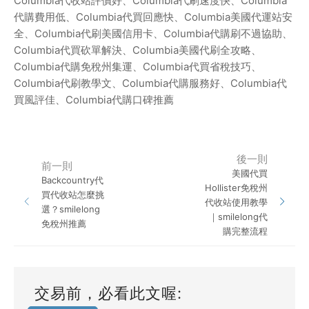
Columbia
代收站評價好、
Columbia
代刷速度快、
Columbia
代購費用低、
Columbia
代買回應快、
Columbia
美國代運站安
全、
Columbia
代刷美國信用卡、
Columbia
代購刷不過協助、
Columbia
代買砍單解決、
Columbia
美國代刷全攻略、
Columbia
代購免稅州集運、
Columbia
代買省稅技巧、
Columbia
代刷教學文、
Columbia
代購服務好、
Columbia
代
買風評佳、
Columbia
代購口碑推薦
後一則
前一則
美國代買
Backcountry代
Hollister免稅州
買代收站怎麼挑
代收站使用教學
選？smilelong
｜smilelong代
免稅州推薦
購完整流程
交易前，必看此文喔: