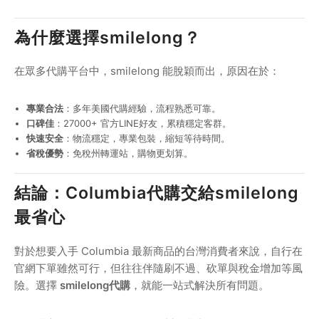
為什麼選擇smilelong？
在眾多代購平台中，smilelong 能脫穎而出，原因在於：
專業合法
：多年美國代購經驗，流程熟悉可靠。
口碑佳
：27000+ 官方LINE好友，累積穩定客群。
快速安全
：物流穩定，專業包裝，縮短等待時間。
省稅優勢
：免稅州轉運站，購物更划算。
結論：Columbia代購交給smilelong
最省心
對於想要入手 Columbia 最新商品的台灣消費者來說，自行在
官網下單雖然可行，但往往伴隨刷不過、砍單與稅金增加等風
險。選擇
smilelong代購
，就能一站式解決所有問題。