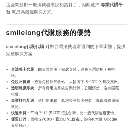
這些問題對一般消費者來說相當棘手，因此選擇
專業代購平
台
就成為最佳解決方式。
smilelong代購服務的優勢
smilelong代刷代購
針對台灣消費者常遇到的下單困難，提供
完整解決方案：
合法美卡代刷
：由美國信用卡完成支付，避免台灣信用卡被拒
絕。
免稅州轉運
：透過免稅州代收站，大幅省下 5–10% 的州稅支出。
透明報價系統
：所有費用由系統自動計算，公開清楚，沒有隱藏
收費。
專業打包配送
：使用硬紙箱、氣泡袋等加固包裝，降低國際運輸
風險。
快速出貨
：平均 7–12 天即可抵達台灣，比一般代購速度更快。
優質口碑
：累積
27000+ 官方LINE好友
，並擁有大量 Google
五星好評。