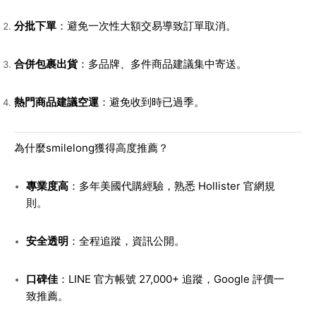
分批下單
：避免一次性大額交易導致訂單取消。
合併包裹出貨
：多品牌、多件商品建議集中寄送。
熱門商品建議空運
：避免收到時已過季。
為什麼smilelong獲得高度推薦？
專業度高
：多年美國代購經驗，熟悉 Hollister 官網規
則。
安全透明
：全程追蹤，資訊公開。
口碑佳
：LINE 官方帳號 27,000+ 追蹤，Google 評價一
致推薦。