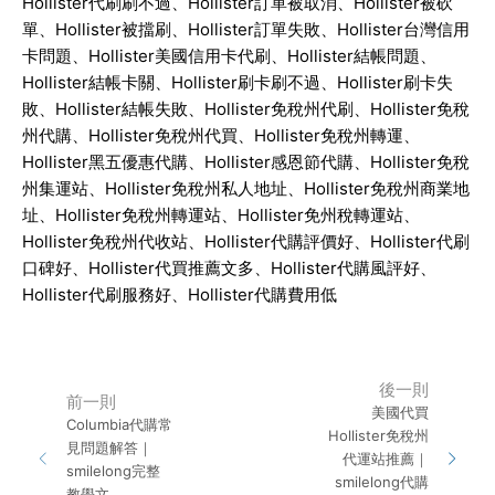
Hollister
代刷刷不過、
Hollister
訂單被取消、
Hollister
被砍
單、
Hollister
被擋刷、
Hollister
訂單失敗、
Hollister
台灣信用
卡問題、
Hollister
美國信用卡代刷、
Hollister
結帳問題、
Hollister
結帳卡關、
Hollister
刷卡刷不過、
Hollister
刷卡失
敗、
Hollister
結帳失敗、
Hollister
免稅州代刷、
Hollister
免稅
州代購、
Hollister
免稅州代買、
Hollister
免稅州轉運、
Hollister
黑五優惠代購、
Hollister
感恩節代購、
Hollister
免稅
州集運站、
Hollister
免稅州私人地址、
Hollister
免稅州商業地
址、
Hollister
免稅州轉運站、
Hollister
免州稅轉運站、
Hollister
免稅州代收站、
Hollister
代購評價好、
Hollister
代刷
口碑好、
Hollister
代買推薦文多、
Hollister
代購風評好、
Hollister
代刷服務好、
Hollister
代購費用低
後一則
前一則
美國代買
Columbia代購常
Hollister免稅州
見問題解答｜
代運站推薦｜
smilelong完整
smilelong代購
教學文