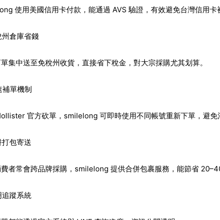
lelong 使用美國信用卡付款，能通過 AVS 驗證，有效避免台灣信用
免稅州倉庫省錢
訂單集中送至免稅州收貨，直接省下稅金，對大宗採購尤其划算。
快速補單機制
Hollister 官方砍單，smilelong 可即時使用不同帳號重新下單，
合併打包寄送
費者常會跨品牌採購，smilelong 提供合併包裹服務，能節省 20–4
透明追蹤系統