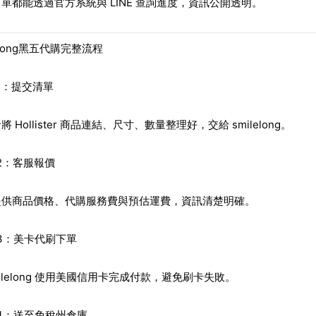
單都能透過官方系統與 LINE 查詢進度，資訊公開透明。
lelong黑五代購完整流程
 1：提交清單
 Hollister 商品連結、尺寸、數量整理好，交給 smilelong。
p 2：客服報價
提供商品價格、代購服務費與預估運費，資訊清楚明確。
p 3：美卡代刷下單
milelong 使用美國信用卡完成付款，避免刷卡失敗。
p 4：送至免稅州倉庫