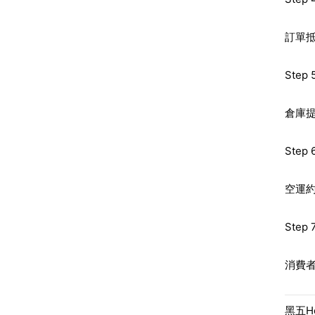
訂單
Ste
倉庫
Ste
空運約
Ste
消費
黑五Ho