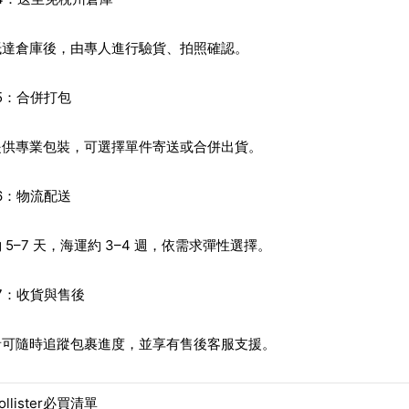
抵達倉庫後，由專人進行驗貨、拍照確認。
p 5：合併打包
提供專業包裝，可選擇單件寄送或合併出貨。
p 6：物流配送
 5–7 天，海運約 3–4 週，依需求彈性選擇。
p 7：收貨與售後
者可隨時追蹤包裹進度，並享有售後客服支援。
llister必買清單