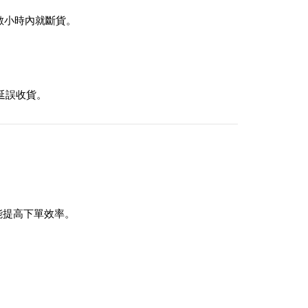
在數小時內就斷貨。
常延誤收貨。
能提高下單效率。