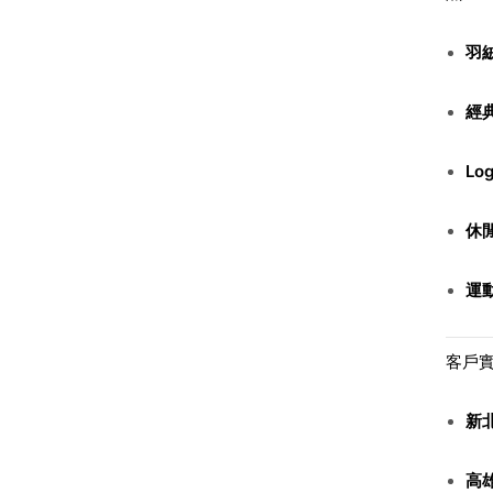
羽
經
Lo
休閒
運
客戶
新
高