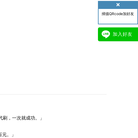
掃描QRcode加好友
加入好友
幫忙代刷，一次就成功。」
百元。」