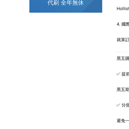
代刷 全年無休
Hol
4. 
就算訂
黑五
✅ 提
黑五
✅ 分
避免