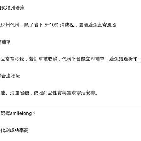
用免稅州倉庫
稅州代購，除了省下 5–10% 消費稅，還能避免直寄風險。
時補單
商品常常秒殺，若訂單被取消，代購平台能立即補單，避免錯過折扣
擇合適物流
快速、海運省錢，依照商品性質與需求靈活安排。
擇smilelong？
美卡代刷成功率高