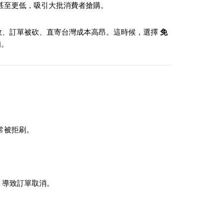
五折甚至更低，吸引大批消費者搶購。
敗、訂單被砍、直寄台灣成本高昂。這時候，選擇
免
扣。
卡常被拒刷。
，導致訂單取消。