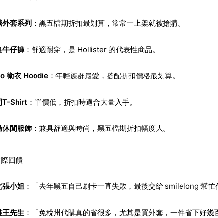
絨外套系列
：黑五檔期折扣最划算，常常一上架就被搶購。
典牛仔褲
：舒適耐穿，是 Hollister 的代表性商品。
go 衛衣 Hoodie
：年輕族群最愛，搭配折扣價格最划算。
T-Shirt
：單價低，折扣時適合大量入手。
動休閒服飾
：兼具舒適與時尚，黑五檔期折扣幅度大。
實際回饋
北張小姐
：「去年黑五自己刷卡一直失敗，最後交給 smilelong 
雄王先生
：「免稅州代購真的省很多，尤其是買外套，一件省下好幾