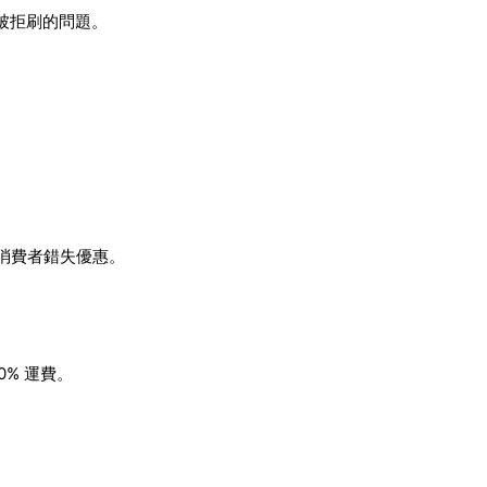
卡被拒刷的問題。
避免消費者錯失優惠。
0% 運費。