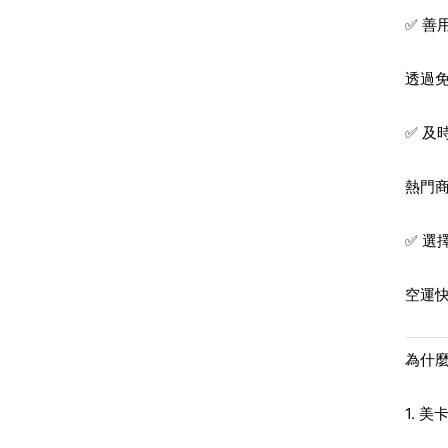
✅ 善
透過免
✅ 及
熱門
✅ 選
空運
為什麼選
1. 