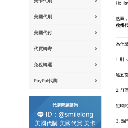
美卡代刷
Hol
美國代刷
然而
稅州代購
美國代付
為什麼
代買轉寄
1. 
免稅轉運
黑五當
PayPal代刷
2. 
代購問題諮詢
短時
ID：@smilelong
3. 
美國代購 美國代買 美卡