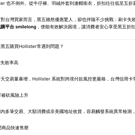
lister 也不例外。從牛仔褲、羽絨外套到連帽衛衣，折扣往往低至
，對台灣買家而言，黑五雖然優惠驚人，卻也伴隨不少挑戰：刷卡失
平台 smilelong
，便能有效解決困境，讓消費者安心享受黑五折
黑五購買Hollister常遇到問題？
刷卡失敗率高
天交易量暴增，Hollister 系統對跨境付款風控更嚴格，台灣信用
訂單被砍風險上升
間內多筆交易、大額消費或非美國地址收貨，容易觸發系統異常檢測
熱門商品快速售罄