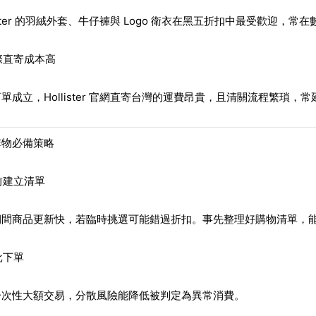
lister 的羽絨外套、牛仔褲與 Logo 衛衣在黑五折扣中最受歡迎，常
國際直寄成本高
單成立，Hollister 官網直寄台灣的運費昂貴，且清關流程繁瑣，
購物必備策略
前建立清單
期間商品更新快，若臨時挑選可能錯過折扣。事先整理好購物清單，
批下單
一次性大額交易，分散風險能降低被判定為異常消費。