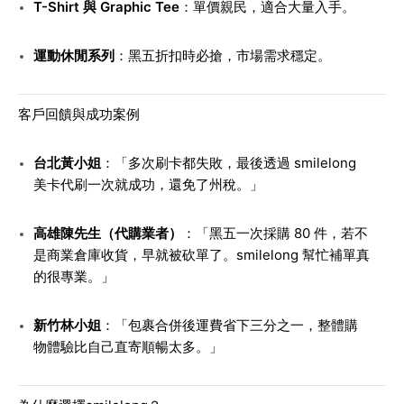
T-Shirt 與 Graphic Tee
：單價親民，適合大量入手。
運動休閒系列
：黑五折扣時必搶，市場需求穩定。
客戶回饋與成功案例
台北黃小姐
：「多次刷卡都失敗，最後透過 smilelong
美卡代刷一次就成功，還免了州稅。」
高雄陳先生（代購業者）
：「黑五一次採購 80 件，若不
是商業倉庫收貨，早就被砍單了。smilelong 幫忙補單真
的很專業。」
新竹林小姐
：「包裹合併後運費省下三分之一，整體購
物體驗比自己直寄順暢太多。」