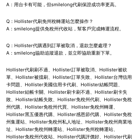
A：用台卡有可能，但smilelong代刷保證成功率更高。
Q：Hollister代刷免州稅轉運站怎麼操作？
A：smilelong提供免稅州代收站，幫客戶完成轉運流程。
Q：Hollister代購遇到訂單被取消，退款怎麼處理？
A：smilelong協助追蹤退款，並立即協助重新下單。
Hollister
代刷刷不過、
Hollister
訂單被取消、
Hollister
被砍
單、
Hollister
被擋刷、
Hollister
訂單失敗、
Hollister
台灣信用
卡問題、
Hollister
美國信用卡代刷、
Hollister
結帳問題、
Hollister
結帳卡關、
Hollister
刷卡刷不過、
Hollister
刷卡失
敗、
Hollister
結帳失敗、
Hollister
免稅州代刷、
Hollister
免稅
州代購、
Hollister
免稅州代買、
Hollister
免稅州轉運、
Hollister
黑五優惠代購、
Hollister
感恩節代購、
Hollister
免稅
州集運站、
Hollister
免稅州私人地址、
Hollister
免稅州商業地
址、
Hollister
免稅州轉運站、
Hollister
免州稅轉運站、
Hollister
免稅州代收站、
Hollister
代購評價好、
Hollister
代刷