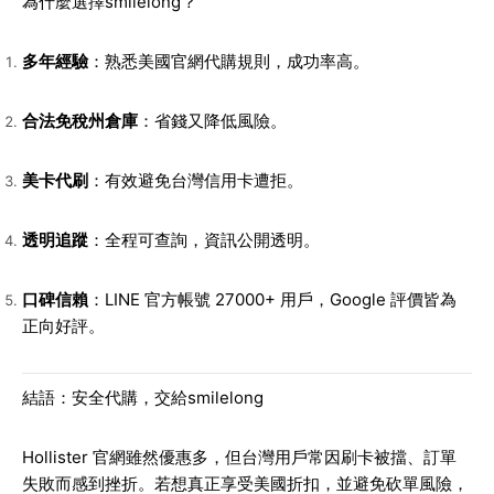
為什麼選擇smilelong？
多年經驗
：熟悉美國官網代購規則，成功率高。
合法免稅州倉庫
：省錢又降低風險。
美卡代刷
：有效避免台灣信用卡遭拒。
透明追蹤
：全程可查詢，資訊公開透明。
口碑信賴
：LINE 官方帳號 27000+ 用戶，Google 評價皆為
正向好評。
結語：安全代購，交給smilelong
Hollister 官網雖然優惠多，但台灣用戶常因刷卡被擋、訂單
失敗而感到挫折。若想真正享受美國折扣，並避免砍單風險，