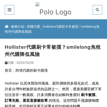
關於我們
服務介紹
美國代購
Hollister代購刷卡常被擋？smilelong免
稅州代購降低風險
客戶推薦
服務介紹
Hollister代購刷卡常被擋？smilelong免稅
州代購降低風險
常見問題
日期 : 2025/10/05
最新公告
前言：跨境代購的刷卡困境
聯絡方式
Hollister 以其休閒加州風格、親民價格與多樣化款式，成為
許多台灣年輕族群追求的品牌之一。然而，透過美國官網下單
往往並非一帆風順。許多消費者在結帳時會遇到
刷卡被擋、
訂單失敗、甚至直接被砍單
的情況。這些問題不僅讓購物體
驗受挫，也可能錯失黑五或季末折扣的絕佳時機。