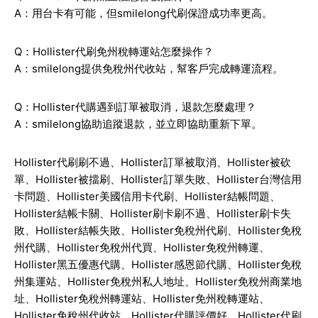
A：用台卡有可能，但smilelong代刷保證成功率更高。
Q：Hollister代刷免州稅轉運站怎麼操作？
A：smilelong提供免稅州代收站，幫客戶完成轉運流程。
Q：Hollister代購遇到訂單被取消，退款怎麼處理？
A：smilelong協助追蹤退款，並立即協助重新下單。
Hollister
代刷刷不過、
Hollister
訂單被取消、
Hollister
被砍
單、
Hollister
被擋刷、
Hollister
訂單失敗、
Hollister
台灣信用
卡問題、
Hollister
美國信用卡代刷、
Hollister
結帳問題、
Hollister
結帳卡關、
Hollister
刷卡刷不過、
Hollister
刷卡失
敗、
Hollister
結帳失敗、
Hollister
免稅州代刷、
Hollister
免稅
州代購、
Hollister
免稅州代買、
Hollister
免稅州轉運、
Hollister
黑五優惠代購、
Hollister
感恩節代購、
Hollister
免稅
州集運站、
Hollister
免稅州私人地址、
Hollister
免稅州商業地
址、
Hollister
免稅州轉運站、
Hollister
免州稅轉運站、
Hollister
免稅州代收站、
Hollister
代購評價好、
Hollister
代刷