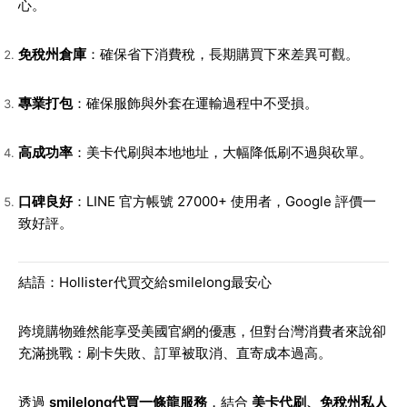
心。
免稅州倉庫
：確保省下消費稅，長期購買下來差異可觀。
專業打包
：確保服飾與外套在運輸過程中不受損。
高成功率
：美卡代刷與本地地址，大幅降低刷不過與砍單。
口碑良好
：LINE 官方帳號 27000+ 使用者，Google 評價一
致好評。
結語：Hollister代買交給smilelong最安心
跨境購物雖然能享受美國官網的優惠，但對台灣消費者來說卻
充滿挑戰：刷卡失敗、訂單被取消、直寄成本過高。
透過
smilelong代買一條龍服務
，結合
美卡代刷、免稅州私人