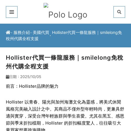
關於我們
服務介紹
美國代買
Hollister代買一條龍服務｜smilelong免
稅州代購全程支援
客戶推薦
服務介紹
Hollister代買一條龍服務｜smilelong免稅
州代購全程支援
常見問題
日期 : 2025/10/05
最新公告
前言：Hollister品牌的魅力
聯絡方式
Hollister 以青春、陽光與加州海灘文化為靈感，將美式休閒
風格完美融入設計之中。其商品不僅外型年輕時尚，更兼具舒
適與實穿，深受台灣年輕族群與學生喜愛。尤其在黑五、感恩
節與季末折扣檔期，Hollister 的折扣幅度驚人，往往吸引大
量買家想要跨海購物。