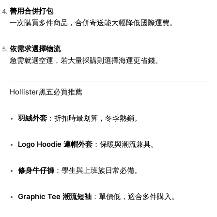
善用合併打包
一次購買多件商品，合併寄送能大幅降低國際運費。
依需求選擇物流
急需就選空運，若大量採購則選擇海運更省錢。
Hollister黑五必買推薦
羽絨外套
：折扣時最划算，冬季熱銷。
Logo Hoodie 連帽外套
：保暖與潮流兼具。
修身牛仔褲
：學生與上班族日常必備。
Graphic Tee 潮流短袖
：單價低，適合多件購入。