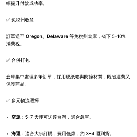
幅提升付款成功率。
✅ 免稅州收貨
訂單送至
Oregon、Delaware
等免稅州倉庫，省下 5–10%
消費稅。
✅ 合併打包
倉庫集中處理多筆訂單，採用硬紙箱與防撞材質，既省運費又
保護商品。
✅ 多元物流選擇
空運
：5–7 天即可送達台灣，適合急單。
海運
：適合大宗訂購，費用低廉，約 3–4 週到貨。