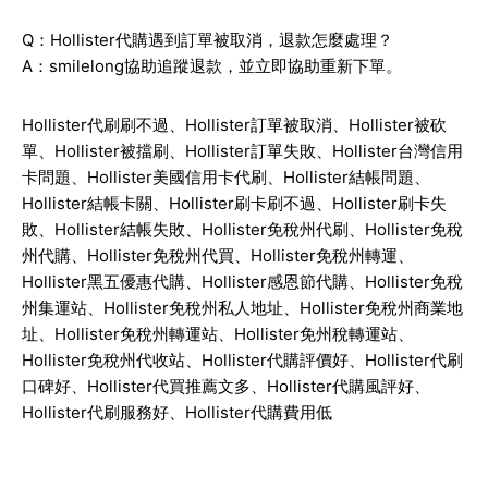
Q：Hollister代購遇到訂單被取消，退款怎麼處理？
A：smilelong協助追蹤退款，並立即協助重新下單。
Hollister
代刷刷不過、
Hollister
訂單被取消、
Hollister
被砍
單、
Hollister
被擋刷、
Hollister
訂單失敗、
Hollister
台灣信用
卡問題、
Hollister
美國信用卡代刷、
Hollister
結帳問題、
Hollister
結帳卡關、
Hollister
刷卡刷不過、
Hollister
刷卡失
敗、
Hollister
結帳失敗、
Hollister
免稅州代刷、
Hollister
免稅
州代購、
Hollister
免稅州代買、
Hollister
免稅州轉運、
Hollister
黑五優惠代購、
Hollister
感恩節代購、
Hollister
免稅
州集運站、
Hollister
免稅州私人地址、
Hollister
免稅州商業地
址、
Hollister
免稅州轉運站、
Hollister
免州稅轉運站、
Hollister
免稅州代收站、
Hollister
代購評價好、
Hollister
代刷
口碑好、
Hollister
代買推薦文多、
Hollister
代購風評好、
Hollister
代刷服務好、
Hollister
代購費用低