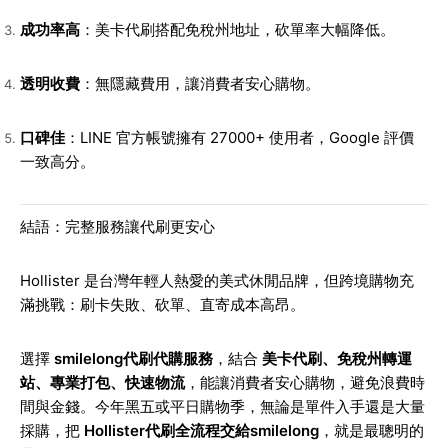
成功率高
：美卡代刷搭配免稅州地址，砍單率大幅降低。
透明收費
：無隱藏費用，讓消費者安心購物。
口碑佳
：LINE 官方帳號擁有 27000+ 使用者，Google 評價
一致高分。
結語：完整服務讓代刷更安心
Hollister 是台灣年輕人熱愛的美式休閒品牌，但跨境購物充
滿挑戰：刷卡失敗、砍單、直寄成本高昂。
選擇
smilelong代刷代購服務
，結合
美卡代刷、免稅州轉運
站、專業打包、快速物流
，能讓消費者安心購物，避免浪費時
間與金錢。今年黑五或平日購物季，無論是單件入手還是大量
採購，把
Hollister代刷全流程交給smilelong
，就是最聰明的