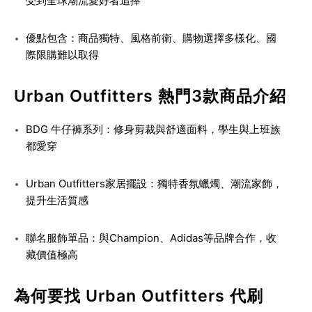
受到全球潮流愛好者追捧
優點包含：商品獨特、風格前衛、購物選擇多樣化、國
際限購難以取得
Urban Outfitters 熱門3款商品介紹
BDG 牛仔褲系列
：修身剪裁與舒適面料，學生與上班族
都愛穿
Urban Outfitters家居擺設
：獨特香氛蠟燭、潮流家飾，
提升生活質感
聯名服飾單品
：與Champion、Adidas等品牌合作，收
藏價值極高
為何要找 Urban Outfitters 代刷