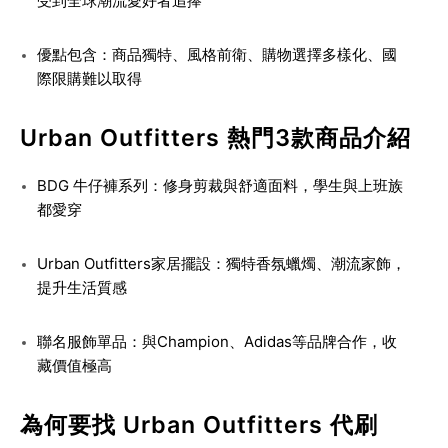
受到全球潮流愛好者追捧
優點包含：商品獨特、風格前衛、購物選擇多樣化、國
際限購難以取得
Urban Outfitters 熱門3款商品介紹
BDG 牛仔褲系列
：修身剪裁與舒適面料，學生與上班族
都愛穿
Urban Outfitters家居擺設
：獨特香氛蠟燭、潮流家飾，
提升生活質感
聯名服飾單品
：與Champion、Adidas等品牌合作，收
藏價值極高
為何要找 Urban Outfitters 代刷