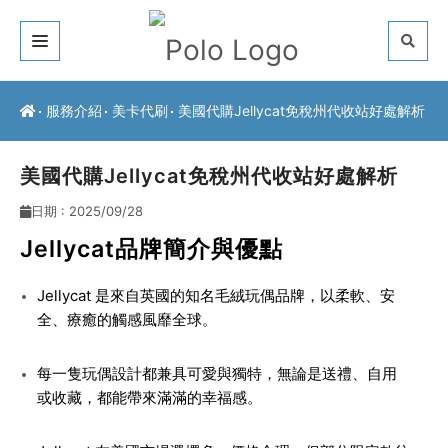
關於我們
服務介紹
美卡代刷
美國代購Jellycat免稅州代收站好處解析
客戶推薦
美國代購Jellycat免稅州代收站好處解析
服務介紹
日期 : 2025/09/28
常見問題
Jellycat
品牌簡介與優點
最新公告
Jellycat 是來自英國的知名毛絨玩偶品牌，以柔軟、安
全、療癒的觸感風靡全球。
聯絡方式
每一隻玩偶設計都兼具可愛與獨特，無論是送禮、自用
或收藏，都能帶來滿滿的幸福感。