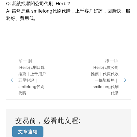
Q: 我該找哪間公司代刷 iHerb？
A: 當然是選 smilelong代刷代購，上千客戶好評，回應快、服
務好、費用低。
前一則
後一則
iHerb代刷口碑
iHerb代買公司
推薦｜上千用戶
推薦｜代買代收
五星好評｜
一條龍服務｜
smilelong代刷
smilelong代刷
代購
代購
交易前，必看此文喔:
文章連結