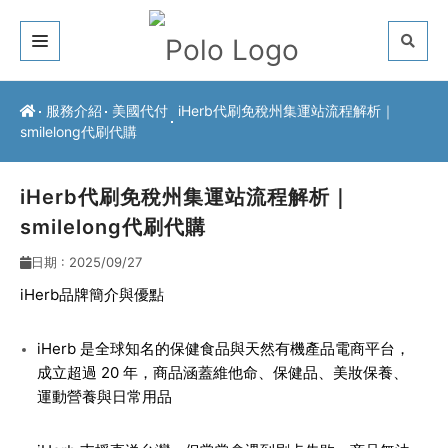
關於我們
服務介紹
美國代付
iHerb代刷免稅州集運站流程解析｜
smilelong代刷代購
客戶推薦
服務介紹
iHerb代刷免稅州集運站流程解析｜
smilelong代刷代購
常見問題
日期 : 2025/09/27
最新公告
iHerb品牌簡介與優點
聯絡方式
iHerb 是全球知名的保健食品與天然有機產品電商平台，
成立超過 20 年，商品涵蓋維他命、保健品、美妝保養、
運動營養與日常用品