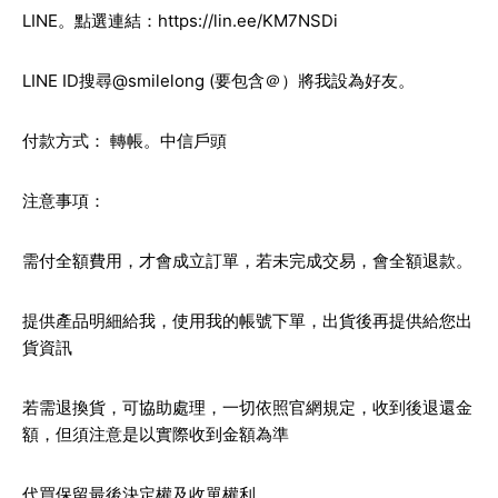
LINE。點選連結：
https://lin.ee/KM7NSDi
LINE ID搜尋@smilelong (要包含＠）將我設為好友。
付款方式： 轉帳。中信戶頭
注意事項：
需付全額費用，才會成立訂單，若未完成交易，會全額退款。
提供產品明細給我，使用我的帳號下單，出貨後再提供給您出
貨資訊
若需退換貨，可協助處理，一切依照官網規定，收到後退還金
額，但須注意是以實際收到金額為準
代買保留最後決定權及收單權利。