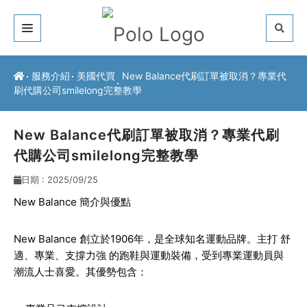
關於我們
服務介紹
美國代買
New Balance代刷訂單被取消？專業代
刷代購公司smilelong完整教學
客戶推薦
服務介紹
New Balance代刷訂單被取消？專業代刷
代購公司smilelong完整教學
常見問題
日期 : 2025/09/25
最新公告
New Balance 簡介與優點
聯絡方式
New Balance 創立於1906年，是全球知名運動品牌。主打
舒
適、專業、支撐力強
的跑鞋與運動裝備，受到專業運動員與
潮流人士喜愛。其優勢包含：