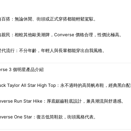
：
典百搭：無論休閒、街頭或正式穿搭都能輕鬆駕馭。
格親民：相較其他歐美潮牌，Converse 價格合理，性價比極高。
世代流行：不分年齡，年輕人與長輩都能穿出自我風格。
erse 3 個明星產品介紹
uck Taylor All Star High Top：永不過時的高筒帆布鞋，經典
nverse Run Star Hike：厚底鋸齒鞋底設計，兼具潮流與舒適感。
nverse One Star：復古低筒鞋款，街頭風格代表。