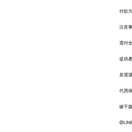
付款方
注意
需付
提供
若需
代買
破千
@LIN