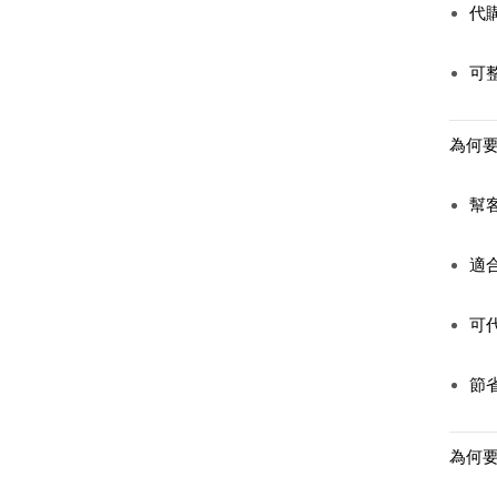
代
可
為何要找
幫
適
可
節
為何要找