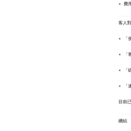
費
客人對
「
「
「
「
目前
總結