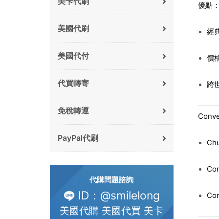
美卡代刷
優點
美國代刷
經
美國代付
價
代買轉寄
跨
免稅轉運
Conv
PayPal代刷
Ch
Co
代購問題諮詢
ID：@smilelong
Co
美國代購 美國代買 美卡