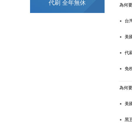
代刷 全年無休
為何要找
台
美
代
免
為何要找
美
黑