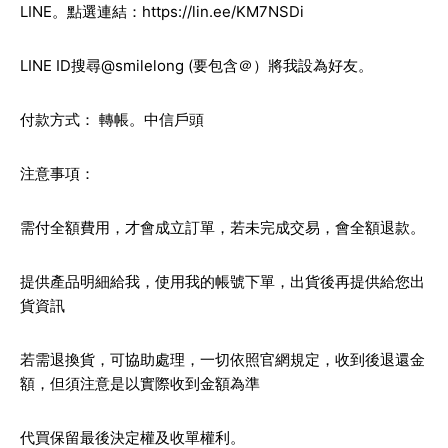
LINE。點選連結：
https://lin.ee/KM7NSDi
LINE ID搜尋@smilelong (要包含＠）將我設為好友。
付款方式： 轉帳。中信戶頭
注意事項：
需付全額費用，才會成立訂單，若未完成交易，會全額退款。
提供產品明細給我，使用我的帳號下單，出貨後再提供給您出
貨資訊
若需退換貨，可協助處理，一切依照官網規定，收到後退還金
額，但須注意是以實際收到金額為準
代買保留最後決定權及收單權利。