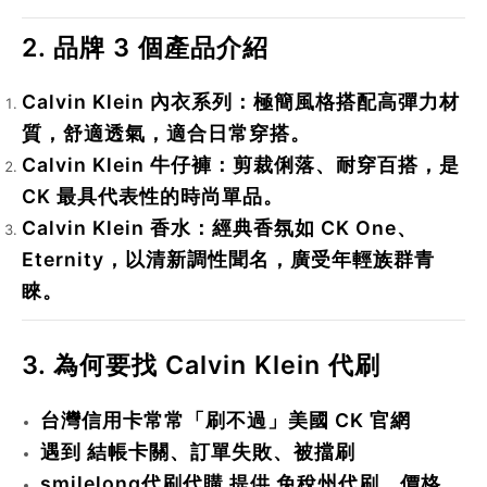
2. 品牌 3 個產品介紹
Calvin Klein 內衣系列
：極簡風格搭配高彈力材
質，舒適透氣，適合日常穿搭。
Calvin Klein 牛仔褲
：剪裁俐落、耐穿百搭，是
CK 最具代表性的時尚單品。
Calvin Klein 香水
：經典香氛如 CK One、
Eternity，以清新調性聞名，廣受年輕族群青
睞。
3. 為何要找 Calvin Klein 代刷
台灣信用卡常常「刷不過」美國 CK 官網
遇到
結帳卡關
、
訂單失敗
、
被擋刷
smilelong代刷代購 提供
免稅州代刷
，價格