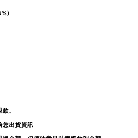
%)
退款。
給您出貨資訊