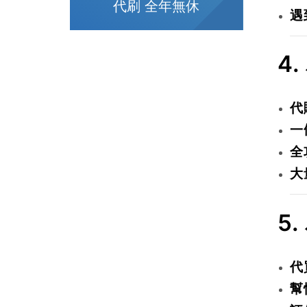
代刷 全年無休
遇
4.
代
一
全
大
5.
代
幫