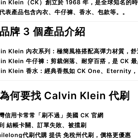
lvin Klein（CK）創立於 1968 年，是全球知
代表產品包含內衣、牛仔褲、香水、包款等。。
. 品牌 3 個產品介紹
vin Klein 內衣系列
：極簡風格搭配高彈力材質，舒
vin Klein 牛仔褲
：剪裁俐落、耐穿百搭，是 CK 
vin Klein 香水
：經典香氛如 CK One、Etern
 為何要找 Calvin Klein 代刷
灣信用卡常常「刷不過」美國 CK 官網
到
結帳卡關
、
訂單失敗
、
被擋刷
milelong代刷代購 提供
免稅州代刷
，價格更優惠