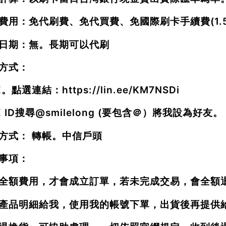
費用：免代刷費、免代買費、免國際刷卡手續費(1.5
日期：無。長期可以代刷
方式：
NE。點選連結：
https://lin.ee/KM7NSDi
E ID搜尋
@smilelong
(要包含＠）將我設為好友。
方式： 轉帳。中信戶頭
事項：
全額費用，才會成立訂單，若未完成交易，會全額
產品明細給我，使用我的帳號下單，出貨後再提供