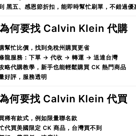
到
黑五、感恩節折扣
，能即時幫忙刷單，不錯過優
 為何要找 Calvin Klein 代購
購幫忙比價
，找到免稅州購買更省
條龍服務
：下單 → 代收 → 轉運 → 送達台灣
攻略代購教學
，新手也能輕鬆購買 CK 熱門商品
量好評
，服務透明
 為何要找 Calvin Klein 代買
買稀有款式，例如限量聯名款
忙代買美國限定 CK 商品，台灣買不到