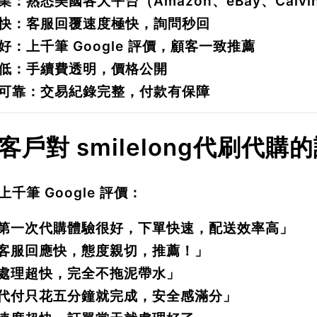
業
：熟悉美國各大平台（Amazon、eBay、Calvin 
快
：客服回覆速度極快，詢問秒回
好
：上千筆 Google 評價，顧客一致推薦
低
：手續費透明，價格公開
可靠
：交易紀錄完整，付款有保障
. 客戶對 smilelong代刷代購
上千筆 Google 評價：
第一次代購體驗很好，下單快速，配送效率高」
客服回應快，態度親切，推薦！」
處理超快，完全不拖泥帶水」
代付只花五分鐘就完成，安全感滿分」