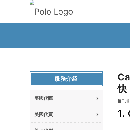
C
服務介紹
快
美國代購
日期 :
1.
美國代買