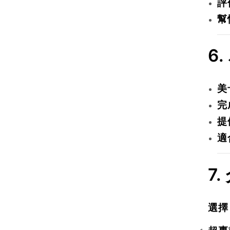
評
幫
6.
美
完
提
適
7.
選