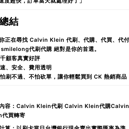
速度超快，訂單當天就處理好了」
 總結
你正在尋找
Calvin Klein 代刷、代購、代買、代
麼
smilelong代刷代購
絕對是你的首選。
上千顧客真實好評
快速、安全、費用透明
不怕刷不過、不怕砍單，讓你輕鬆買到 CK 熱銷商品
內容：
Calvin Klein
代刷
Calvin Klein
代購
Calvin
n
代買轉寄
計算：以刷卡當日台灣銀行現金賣出實際匯率為準