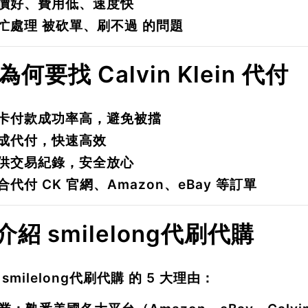
價好、費用低、速度快
忙處理
被砍單、刷不過
的問題
 為何要找 Calvin Klein 代付
卡付款成功率高，避免被擋
成代付
，快速高效
供交易紀錄，安全放心
合代付 CK 官網、Amazon、eBay 等訂單
 介紹 smilelong代刷代購
擇
smilelong代刷代購
的 5 大理由：