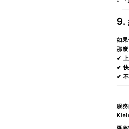
「
9.
如果
那
✔ 
✔ 
✔ 
服務
Klei
匯率