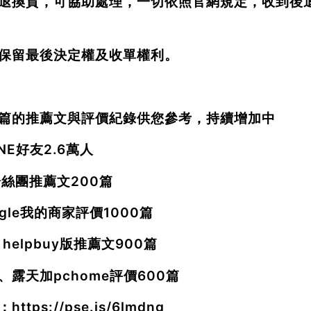
退換貨，可協助處理，一切依照官網規定，收到後
保留最後決定權及收單權利。
篇的推薦文與評價紀錄供您參考，持續增加中
INE好友2.6萬人
粉絲團推薦文200篇
ogle我的商家評價1000篇
 helpbuy版推薦文900篇
、露天加pchome評價600篇
：
https://pse.is/6lmdng