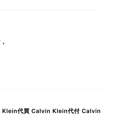
付
，
 Klein
代買
Calvin Klein
代付
Calvin
。