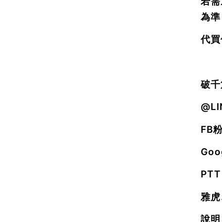
若需
為準
代買
破千
@L
FB
Go
PTT
雅虎
說明