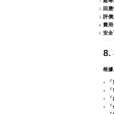
超專
回應
評價
費用
安全
8
根據
「
「
「
「