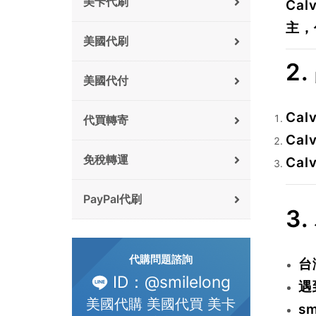
美卡代刷
Ca
主，
美國代刷
2
美國代付
Cal
代買轉寄
Cal
免稅轉運
Cal
PayPal代刷
3.
代購問題諮詢
台
ID：@smilelong
遇
美國代購 美國代買 美卡
s