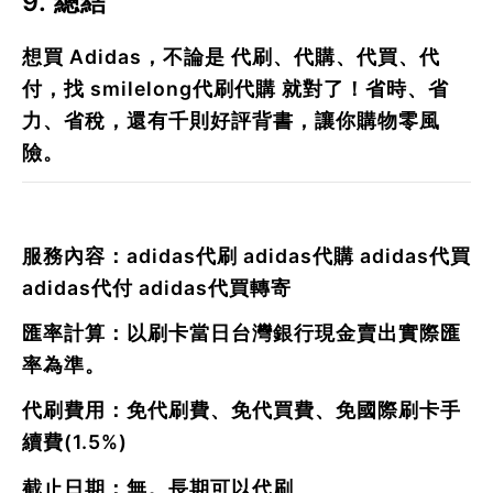
9. 總結
想買 Adidas，不論是
代刷、代購、代買、代
付
，找
smilelong代刷代購
就對了！省時、省
力、省稅，還有千則好評背書，讓你購物零風
險。
服務內容：adidas代刷 adidas代購 adidas代買
adidas代付 adidas代買轉寄
匯率計算：以刷卡當日台灣銀行現金賣出實際匯
率為準。
代刷費用：免代刷費、免代買費、免國際刷卡手
續費(1.5%)
截止日期：無。長期可以代刷