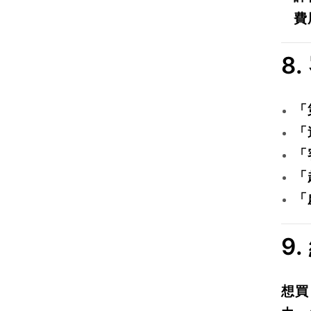
費
8
「
「
「
「
「
9.
想買