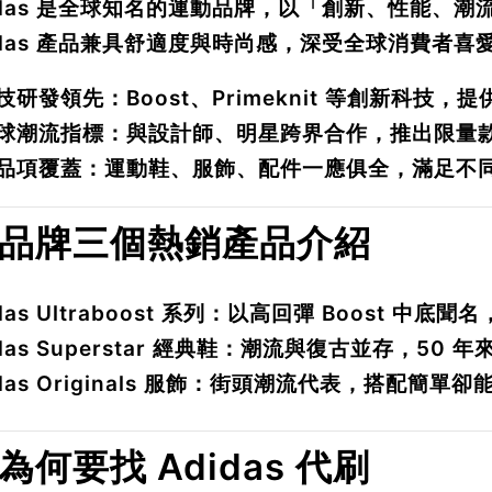
idas 是全球知名的運動品牌，以「創新、性能、
idas 產品兼具舒適度與時尚感，深受全球消費者喜
技研發領先
：Boost、Primeknit 等創新科技
球潮流指標
：與設計師、明星跨界合作，推出限量
品項覆蓋
：運動鞋、服飾、配件一應俱全，滿足不
. 品牌三個熱銷產品介紹
das Ultraboost 系列
：以高回彈 Boost 中底聞
das Superstar 經典鞋
：潮流與復古並存，50 年
das Originals 服飾
：街頭潮流代表，搭配簡單卻
. 為何要找 Adidas 代刷