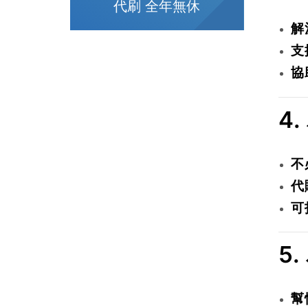
代刷 全年無休
解
支
協
4
不
代
可
5
幫