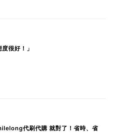
態度很好！」
milelong代刷代購
就對了！省時、省