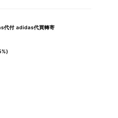
das代付 adidas代買轉寄
。
%)