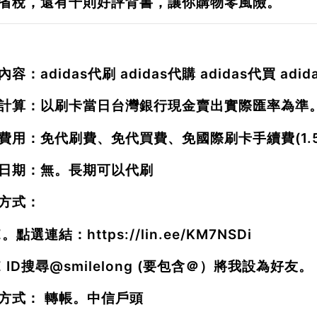
省稅，還有千則好評背書，讓你購物零風險。
容：adidas代刷 adidas代購 adidas代買 adi
計算：以刷卡當日台灣銀行現金賣出實際匯率為準
費用：免代刷費、免代買費、免國際刷卡手續費(1.5
日期：無。長期可以代刷
方式：
NE。點選連結：
https://lin.ee/KM7NSDi
E ID搜尋
@smilelong
(要包含＠）將我設為好友。
方式： 轉帳。中信戶頭