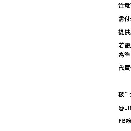
注意
需付
提供
若需
為準
代買
破千
@L
FB