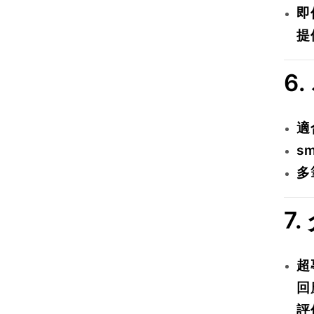
即
提
6
適
s
多
7.
超
回
評