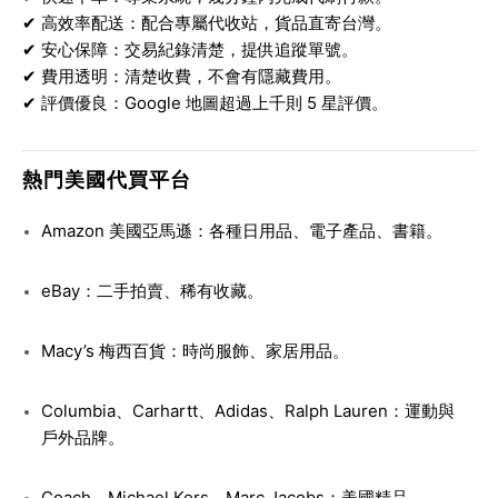
✔
高效率配送
：配合專屬代收站，貨品直寄台灣。
✔
安心保障
：交易紀錄清楚，提供追蹤單號。
✔
費用透明
：清楚收費，不會有隱藏費用。
✔
評價優良
：Google 地圖超過上千則 5 星評價。
熱門美國代買平台
Amazon 美國亞馬遜
：各種日用品、電子產品、書籍。
eBay
：二手拍賣、稀有收藏。
Macy’s 梅西百貨
：時尚服飾、家居用品。
Columbia、Carhartt、Adidas、Ralph Lauren
：運動與
戶外品牌。
Coach、Michael Kors、Marc Jacobs
：美國精品。