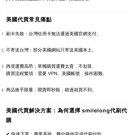
美國代買常見痛點
刷卡失敗
：台灣信用卡無法通過美國官網支付。
不寄送台灣
：部分美國網站只寄送美國本土。
跨境運費高昂
：單獨購買運費太貴，不划算。
購買流程繁瑣
：需要 VPN、美國帳號，操作困難。
商品搶手限量
：開賣即秒殺，錯過就買不到。
美國代買解決方案：為何選擇 smilelong代刷代
購
✔
快速下單
：專業系統，幾分鐘內完成代刷付款。