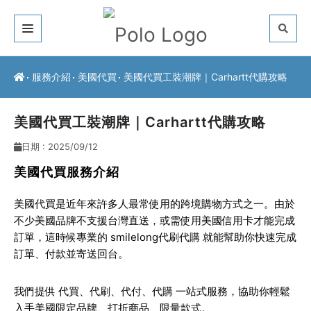
關於我們
服務介紹
美國代買
美國代買工裝潮牌｜Carhartt代購攻略
客戶推薦
美國代買工裝潮牌｜Carhartt代購攻略
服務介紹
日期 : 2025/09/12
常見問題
美國代買服務介紹
最新公告
美國代買是近年來許多人最常使用的跨境購物方式之一。由於
不少美國品牌不支援台灣直送，或需使用美國信用卡才能完成
聯絡方式
訂單，這時候專業的
smilelong代刷代購
就能幫助你快速完成
訂單、付款並寄送回台。
我們提供
代買、代刷、代付、代購
一站式服務，協助你輕鬆
入手美國限定品牌、打折商品、限量款式。