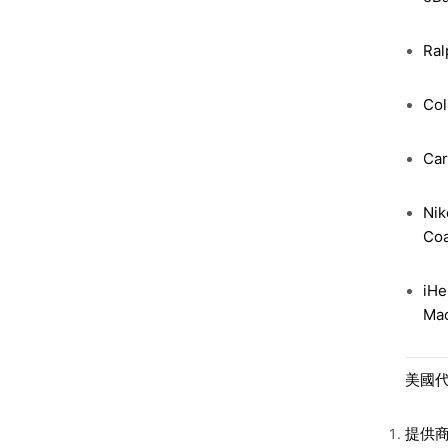
Ral
Col
Car
Ni
Co
iHe
Mac
美國
提供