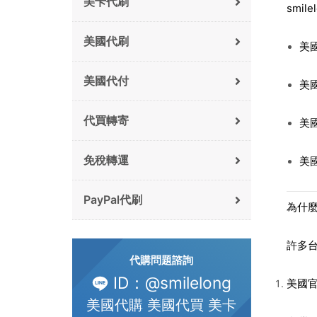
美卡代刷
smil
美國代刷
美
美國代付
美
代買轉寄
美
免稅轉運
美
PayPal代刷
為什
許多
代購問題諮詢
ID：@smilelong
美國
美國代購 美國代買 美卡