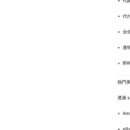
代
代
合
透
即
熱門
透過
Am
eB