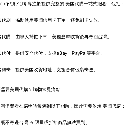
elong代刷代購
專注於提供完整的
美國代購一站式服務
，包括：
國代刷
：協助使用美國信用卡下單，避免刷卡失敗。
國代購
：由專人幫忙下單，美國倉庫收貨後再寄回台灣。
國代付
：提供安全代付，支援eBay、PayPal等平台。
國轉寄
：提供美國收貨地址，支援合併包裹寄送。
麼需要美國代購？購物常見痛點
台灣消費者在購物時常遇到以下問題，因此需要依賴
美國代購
：
官網不寄送台灣
→ 限量或折扣商品無法買到。