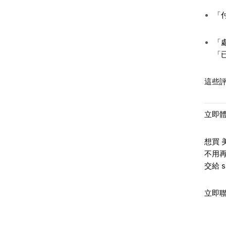
「
「
「
這些
立即體
想買
不用
交給
立即聯