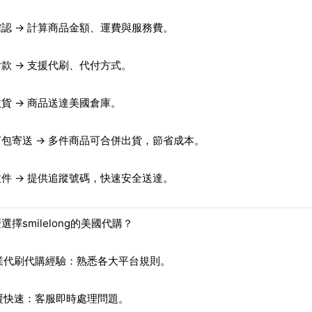
確認
→ 計算商品金額、運費與服務費。
付款
→ 支援代刷、代付方式。
收貨
→ 商品送達美國倉庫。
打包寄送
→ 多件商品可合併出貨，節省成本。
收件
→ 提供追蹤號碼，快速安全送達。
選擇smilelong的美國代購？
業代刷代購經驗
：熟悉各大平台規則。
覆快速
：客服即時處理問題。