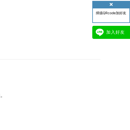
掃描QRcode加好友
加入好友
。
趣。