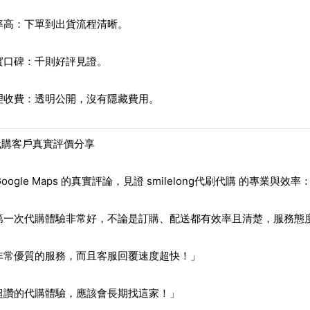
率高
：下單到出貨流程清晰。
實口碑
：千則好評見證。
理收費
：透明公開，沒有隱藏費用。
代購客戶真實評價分享
Google Maps 的真實評論，見證
smilelong代刷代購
的專業與效率
第一次代購體驗非常好，不論是訂購、配送都有效率且清楚，服務態
非常優質的服務，而且客服回覆速度超快！」
超讚的代購體驗，應該會長期找這家！」