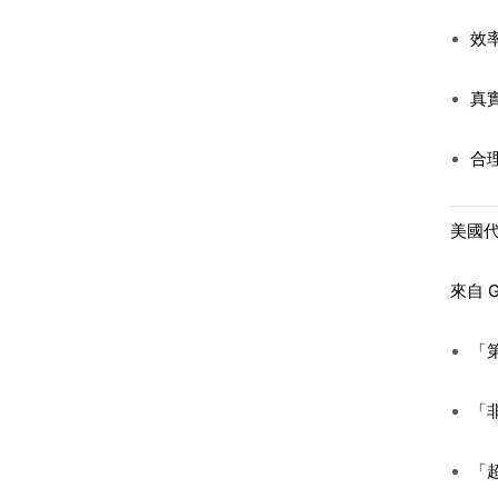
效
真
合
美國
來自 
「
「
「