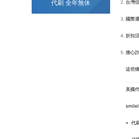
台灣
代刷 全年無休
國際
折扣
擔心
這些
美國代
smil
代