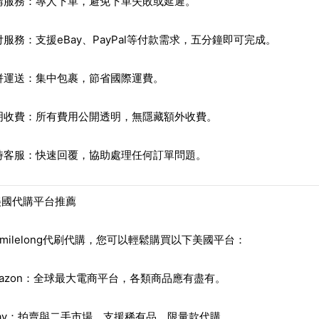
購服務
：專人下單，避免下單失敗或延遲。
付服務
：支援eBay、PayPal等付款需求，五分鐘即可完成。
併運送
：集中包裹，節省國際運費。
明收費
：所有費用公開透明，無隱藏額外收費。
時客服
：快速回覆，協助處理任何訂單問題。
美國代購平台推薦
smilelong代刷代購
，您可以輕鬆購買以下美國平台：
azon
：全球最大電商平台，各類商品應有盡有。
ay
：拍賣與二手市場，支援稀有品、限量款代購。