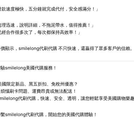
付款速度極快，五分鐘就完成代付，安全感滿分！」
處理迅速，說明詳細，不拖泥帶水，值得推薦！」
已經合作很多次了，每次都保持高效率！」
評價顯示，
smilelong代刷代購
不只快速，還贏得了眾多客戶的信賴
驗smilelong美國代購服務！
美國限定新品、黑五折扣、免稅州優惠
？
再煩惱刷卡問題、運費昂貴或無法配送！
smilelong代刷代購
，快速、安全、透明，讓您輕鬆享受美國購物樂
繫smilelong代刷代購，開始您的美國代購體驗！