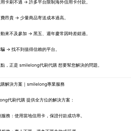
信用卡刷不過
→ 許多平台限制海外信用卡付款。
運費昂貴
→ 少量商品寄送成本過高。
活動來不及參加
→ 黑五、週年慶常因時差錯過。
詐騙
→ 找不到值得信賴的平台。
痛點，正是
smilelong代刷代購
想要幫您解決的問題。
購解決方案｜smilelong專業服務
elong代刷代購
提供全方位的解決方案：
刷服務
：使用當地信用卡，保證付款成功率。