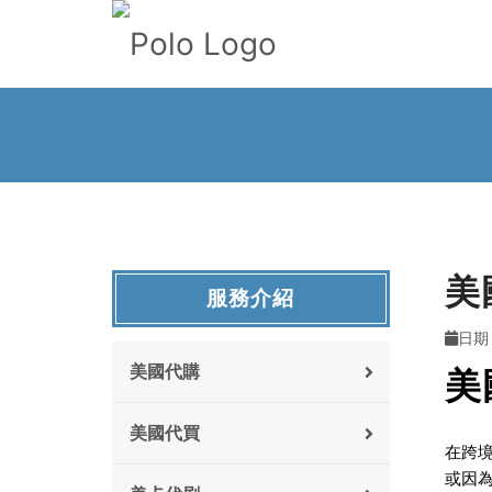
美
服務介紹
日期 :
美國代購
美
美國代買
在跨
或因