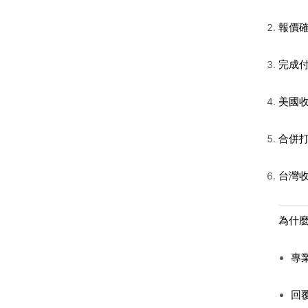
報價
完成
美國
合併
台灣
為什麼
專
回