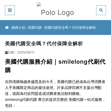
關於我們
服務介紹
美國代購
美國代購安全嗎？代付保障全解析
客戶推薦
美國代購安全嗎？代付保障全解析
服務介紹
日期 : 2025/09/11
常見問題
美國代購服務介紹｜smilelong代刷代
購
最新公告
在跨境購物越來越普及的今天，
美國代購
已經成為台灣消費者
聯絡方式
入手美國限定商品的最佳途徑。許多品牌官網不支援台灣配
送，或因為付款問題造成消費者無法順利購物。
smilelong代刷代購
專注於提供完整的
美國代購一站式服務
，
包括：