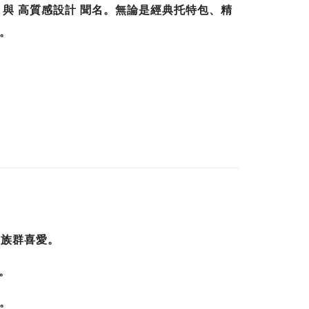
工藝 與 高質感設計 聞名。無論是經典托特包、精
性。
年輕族群喜愛。
用。
宜。