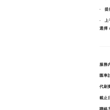
· 
· 
選擇 
服務內
匯率
代刷
截止
聯絡