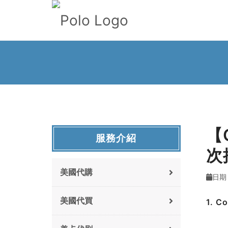
【
服務介紹
次
美國代購
日期 
美國代買
1. 