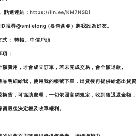
E。點選連結：
https://lin.ee/KM7NSDi
E ID搜尋@smilelong (要包含＠）將我設為好友。
方式： 轉帳。中信戶頭
事項：
全額費用，才會成立訂單，若未完成交易，會全額退款。
產品明細給我，使用我的帳號下單，出貨後再提供給您出貨
退換貨，可協助處理，一切依照官網規定，收到後退還金額
保留最後決定權及收單權利。
篇的推薦文與評價紀錄供您參考，持續增加中