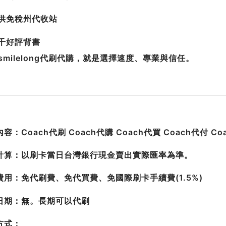
提供免稅州代收站
上千好評背書
smilelong代刷代購，就是選擇速度、專業與信任。
容：Coach代刷 Coach代購 Coach代買 Coach代付 C
計算：以刷卡當日台灣銀行現金賣出實際匯率為準。
費用：免代刷費、免代買費、免國際刷卡手續費(1.5%)
日期：無。長期可以代刷
方式：