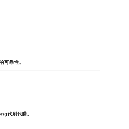
購的可靠性。
ong代刷代購。