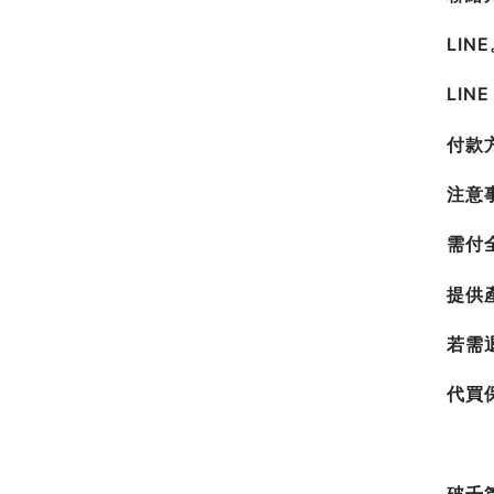
LIN
LIN
付款
注意
需付
提供
若需
代買
破千