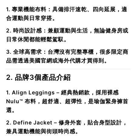
1.
專業機能布料
：具備排汗速乾、四向延展，適
合運動與日常穿搭。
2.
時尚設計感
：兼顧運動與生活，無論健身房或
日常休閒都能輕鬆駕馭。
3.
全球高需求
：台灣沒有完整專櫃，很多限定商
品需透過美國官網或海外代購才買得到。
2. 品牌3個產品介紹
1.
Align Leggings
– 經典熱銷款，採用裸感
Nulu™ 布料，超舒適、超彈性，是瑜伽緊身褲首
選。
2.
Define Jacket
– 修身外套，貼合身型設計，
兼具運動機能與街頭時尚感。