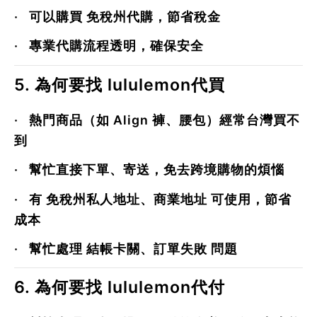
·
可以購買
免稅州代購
，節省稅金
·
專業代購流程透明，確保安全
5. 為何要找 lululemon代買
·
熱門商品（如
Align 褲、腰包
）經常台灣買不
到
·
幫忙直接下單、寄送，免去跨境購物的煩惱
·
有
免稅州私人地址、商業地址
可使用，節省
成本
·
幫忙處理
結帳卡關、訂單失敗
問題
6. 為何要找 lululemon代付