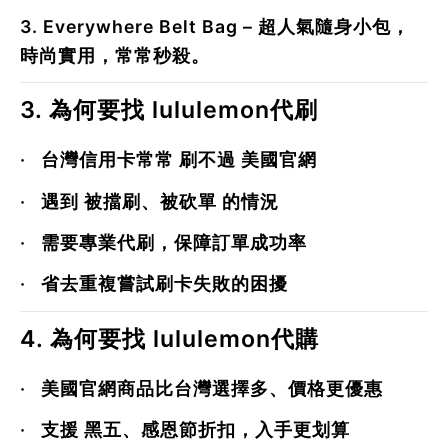
3.
Everywhere Belt Bag
– 超人氣隨身小包，
時尚實用，常常秒殺。
3. 為何要找 lululemon代刷
·
台灣信用卡常常
刷不過
美國官網
·
遇到
被擋刷、被砍單
的情況
·
需要專業代刷，保障訂單成功率
·
省去重複嘗試刷卡失敗的困擾
4. 為何要找 lululemon代購
·
美國官網商品比台灣選擇多、價格更優惠
·
支援
黑五、感恩節折扣
，入手更划算