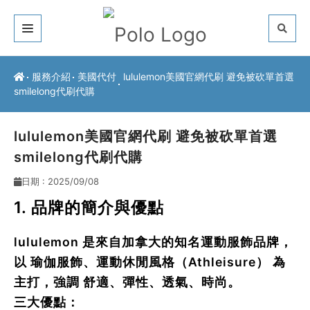
關於我們
服務介紹
美國代付
lululemon美國官網代刷 避免被砍單首選
smilelong代刷代購
客戶推薦
服務介紹
lululemon美國官網代刷 避免被砍單首選
smilelong代刷代購
常見問題
日期 : 2025/09/08
最新公告
1. 品牌的簡介與優點
聯絡方式
lululemon
是來自加拿大的知名運動服飾品牌，
以
瑜伽服飾、運動休閒風格（Athleisure）
為
主打，強調
舒適、彈性、透氣、時尚
。
三大優點：