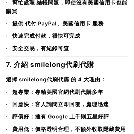
·
幫忙處理
結帳問題
，即使沒有美國信用卡也能
購買
·
提供
代付 PayPal、美國信用卡
服務
·
快速完成付款
，很快可完成
·
安全交易，有紀錄可查
7. 介紹 smilelong代刷代購
選擇
smilelong代刷代購
的 4 大理由：
·
超專業
：專精美國官網代刷代購多年
·
回應快
：客人詢問立即回覆，處理迅速
·
評價好
：擁有 Google 上千則五星好評
·
費用低
：價格透明合理，不額外收取隱藏費用