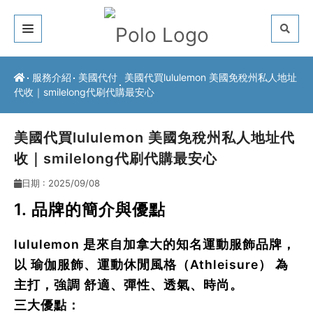
關於我們
服務介紹
美國代付
美國代買lululemon 美國免稅州私人地址
代收｜smilelong代刷代購最安心
客戶推薦
服務介紹
美國代買lululemon 美國免稅州私人地址代
收｜smilelong代刷代購最安心
常見問題
日期 : 2025/09/08
最新公告
1. 品牌的簡介與優點
聯絡方式
lululemon
是來自加拿大的知名運動服飾品牌，
以
瑜伽服飾、運動休閒風格（Athleisure）
為
主打，強調
舒適、彈性、透氣、時尚
。
三大優點：