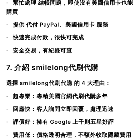
·
幫忙處理
結帳問題
，即使沒有美國信用卡也能
購買
·
提供
代付 PayPal、美國信用卡
服務
·
快速完成付款
，很快可完成
·
安全交易，有紀錄可查
7. 介紹 smilelong代刷代購
選擇
smilelong代刷代購
的 4 大理由：
·
超專業
：專精美國官網代刷代購多年
·
回應快
：客人詢問立即回覆，處理迅速
·
評價好
：擁有 Google 上千則五星好評
·
費用低
：價格透明合理，不額外收取隱藏費用