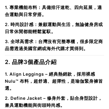
1.
專業機能布料
：具備排汗速乾、四向延展，適
合運動與日常穿搭。
2.
時尚設計感
：兼顧運動與生活，無論健身房或
日常休閒都能輕鬆駕馭。
3.
全球高需求
：台灣沒有完整專櫃，很多限定商
品需透過美國官網或海外代購才買得到。
2. 品牌3個產品介紹
1.
Align Leggings
– 經典熱銷款，採用裸感
Nulu™ 布料，超舒適、超彈性，是瑜伽緊身褲首
選。
2.
Define Jacket
– 修身外套，貼合身型設計，
兼具運動機能與街頭時尚感。