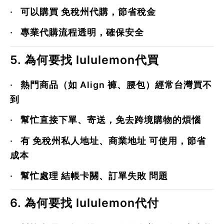
·
可以購買
免稅州代購
，節省稅金
·
專業代購流程透明，確保安全
5. 為何要找 lululemon代買
·
熱門商品（如
Align 褲、腰包
）經常台灣買不
到
·
幫忙直接下單、寄送，免去跨境購物的煩惱
·
有
免稅州私人地址、商業地址
可使用，節省
成本
·
幫忙處理
結帳卡關、訂單失敗
問題
6. 為何要找 lululemon代付