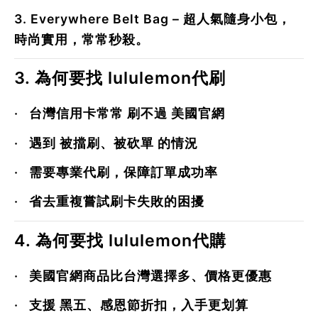
3.
Everywhere Belt Bag
– 超人氣隨身小包，
時尚實用，常常秒殺。
3. 為何要找 lululemon代刷
·
台灣信用卡常常
刷不過
美國官網
·
遇到
被擋刷、被砍單
的情況
·
需要專業代刷，保障訂單成功率
·
省去重複嘗試刷卡失敗的困擾
4. 為何要找 lululemon代購
·
美國官網商品比台灣選擇多、價格更優惠
·
支援
黑五、感恩節折扣
，入手更划算