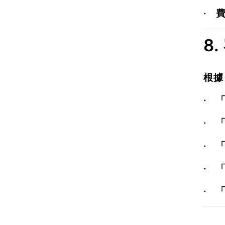
·
8
根據
·
·
·
「
·
·