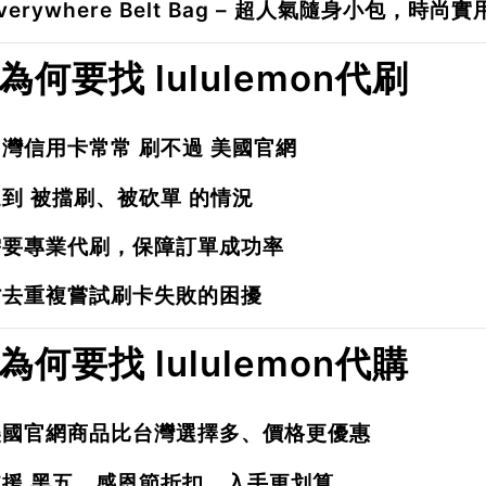
verywhere Belt Bag
– 超人氣隨身小包，時尚實
. 為何要找 lululemon代刷
台灣信用卡常常
刷不過
美國官網
遇到
被擋刷、被砍單
的情況
需要專業代刷，保障訂單成功率
省去重複嘗試刷卡失敗的困擾
. 為何要找 lululemon代購
美國官網商品比台灣選擇多、價格更優惠
支援
黑五、感恩節折扣
，入手更划算