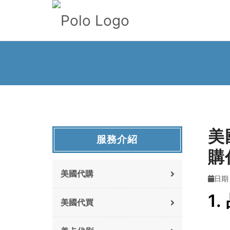
美
服務介紹
購
美國代購
日期 
1
美國代買