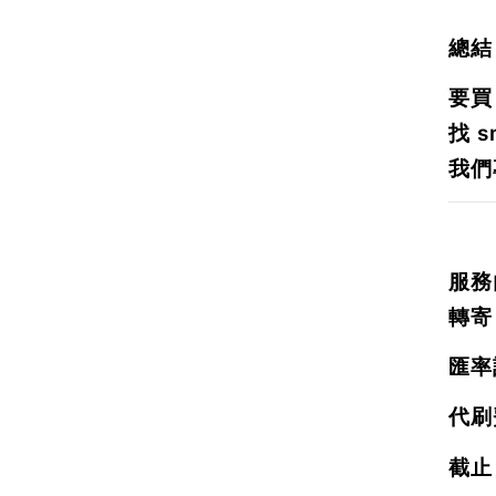
總結
要
找
s
我們
服務內
轉寄
匯率
代刷
截止