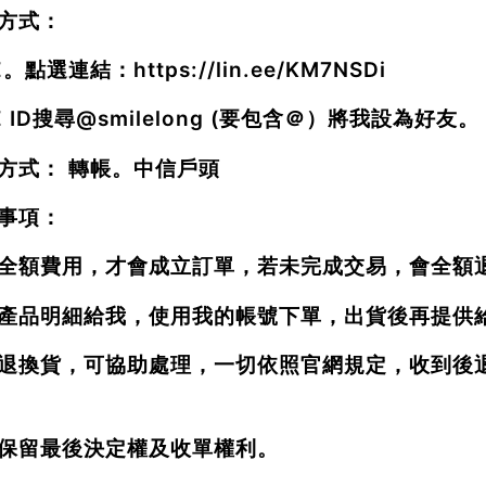
方式：
NE。點選連結：
https://lin.ee/KM7NSDi
E ID搜尋
@smilelong
(要包含＠）將我設為好友。
方式： 轉帳。中信戶頭
事項：
全額費用，才會成立訂單，若未完成交易，會全額
產品明細給我，使用我的帳號下單，出貨後再提供
退換貨，可協助處理，一切依照官網規定，收到後
保留最後決定權及收單權利。