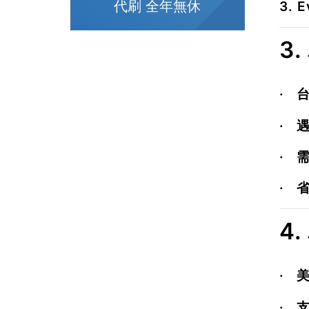
代刷 全年無休
3.
E
3
·
·
·
·
4
·
·