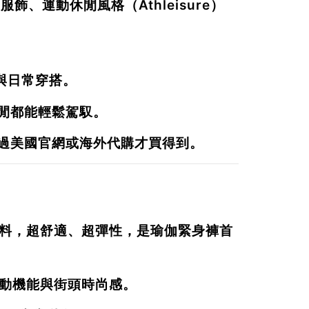
服飾、運動休閒風格（Athleisure）
與日常穿搭。
閒都能輕鬆駕馭。
過美國官網或海外代購才買得到。
™ 布料，超舒適、超彈性，是瑜伽緊身褲首
運動機能與街頭時尚感。