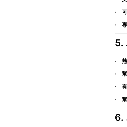
·
·
5
·
·
·
·
6