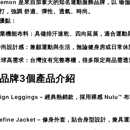
ulemon
是來自加拿大的知名運動服飾品牌，以
瑜伽
打，強調
舒適、彈性、透氣、時尚
。
優點：
業機能布料
：具備排汗速乾、四向延展，適合運動
時尚設計感
：兼顧運動與生活，無論健身房或日常休
全球高需求
：台灣沒有完整專櫃，很多限定商品需透
. 品牌3個產品介紹
lign Leggings
– 經典熱銷款，採用裸感 Nulu
efine Jacket
– 修身外套，貼合身型設計，兼具