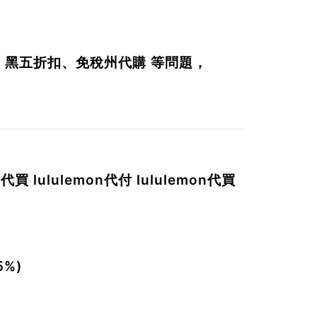
、黑五折扣、免稅州代購
等問題，
代買 lululemon代付 lululemon代買
。
%)