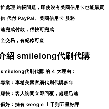
幫忙處理
結帳問題
，即使沒有美國信用卡也能購買
提供
代付 PayPal、美國信用卡
服務
快速完成付款
，很快可完成
安全交易，有紀錄可查
 介紹 smilelong代刷代購
擇
smilelong代刷代購
的 4 大理由：
超專業
：專精美國官網代刷代購多年
回應快
：客人詢問立即回覆，處理迅速
評價好
：擁有 Google 上千則五星好評