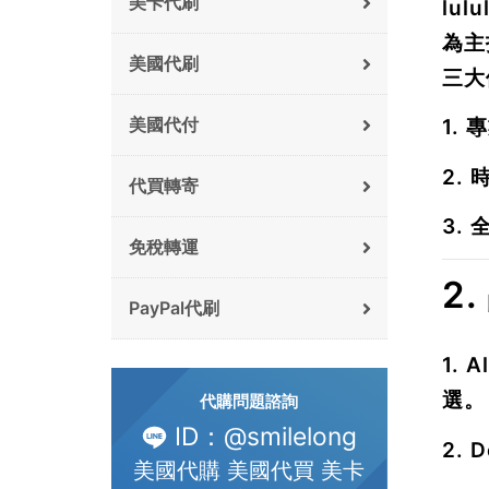
美卡代刷
lul
為主
美國代刷
三大
美國代付
1.
專
2.
代買轉寄
3.
免稅轉運
2
PayPal代刷
1.
A
選。
代購問題諮詢
ID：@smilelong
2.
D
美國代購 美國代買 美卡