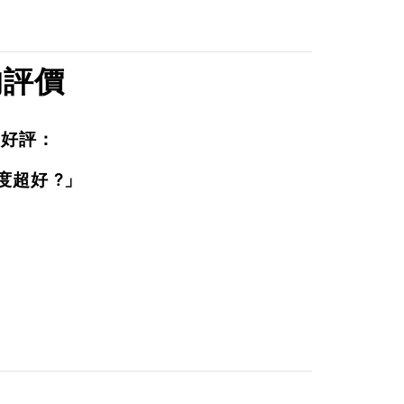
 的評價
一致好評：
超好 ?」