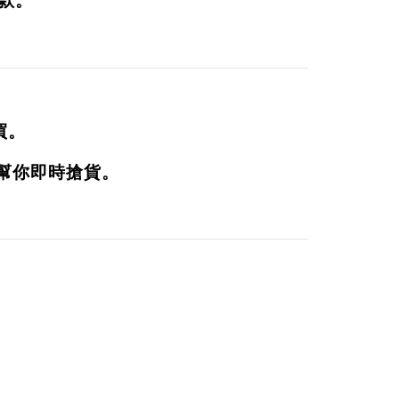
款
。
。
買。
幫你即時搶貨。