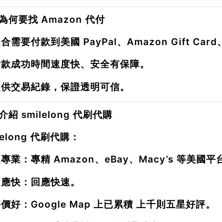
為何要找 Amazon 代付
合需要付款到美國 PayPal、Amazon Gift Ca
付款成功時間
速度快、安全有保障。
提供交易紀錄，保證透明可信。
紹 smilelong 代刷代購
lelong 代刷代購：
超專業
：專精 Amazon、eBay、Macy’s 等美國
回應快
：回應快速。
評價好
：Google Map 上已累積
上千則五星好評
。