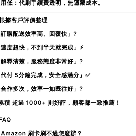
費用低
：代刷手續費透明，無隱藏成本。
根據客戶評價整理
「訂購配送效率高、回覆快」?
「速度超快，不到半天就完成」⚡
「解釋清楚，服務態度非常好」?
「代付 5分鐘完成，安全感滿分」✅
「合作多次，效率一如既往好」?
已累積
超過 1000+ 則好評
，顧客都一致推薦！
FAQ
：Amazon 刷卡刷不過怎麼辦？