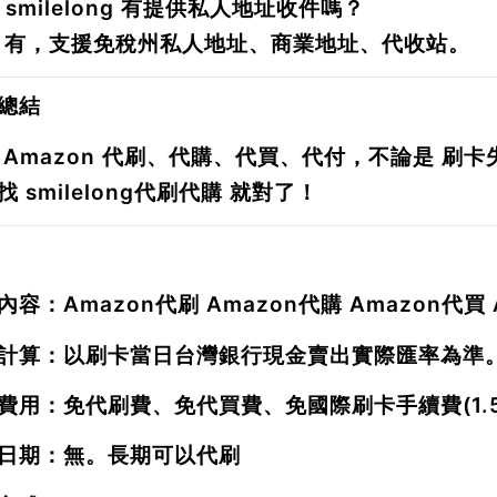
：smilelong 有提供私人地址收件嗎？
：有，支援免稅州私人地址、商業地址、代收站。
總結
 Amazon 代刷、代購、代買、代付，不論是
刷卡
找
smilelong代刷代購
就對了！
內容：
Amazon
代刷
Amazon
代購
Amazon
代買
計算：以刷卡當日台灣銀行現金賣出實際匯率為準
費用：免代刷費、免代買費、免國際刷卡手續費(1.5
日期：無。長期可以代刷