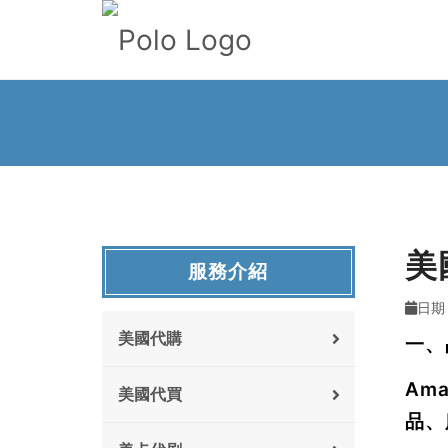
美
服務介紹
日期 
美國代購
一、
Am
美國代買
品、