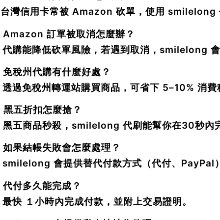
：台灣信用卡常被 Amazon 砍單，使用 smilelo
：Amazon 訂單被取消怎麼辦？
：代購能降低砍單風險，若遇到取消，smilelong
：免稅州代購有什麼好處？
：透過免稅州轉運站購買商品，可省下
5–10% 消費
：黑五折扣怎麼搶？
：黑五商品秒殺，smilelong 代刷能幫你在
30秒內
：如果結帳失敗會怎麼處理？
：smilelong 會提供替代付款方式（代付、PayP
：代付多久能完成？
：最快
１小時內完成付款
，並附上交易證明。