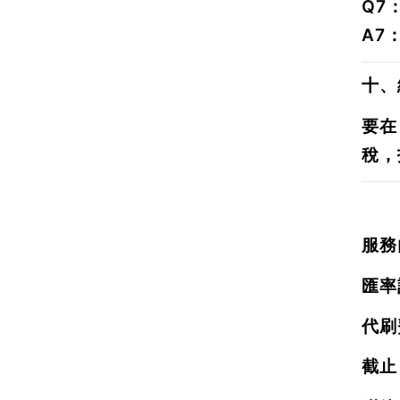
Q7
A7
十、
要在
稅
，
服務
匯率
代刷
截止