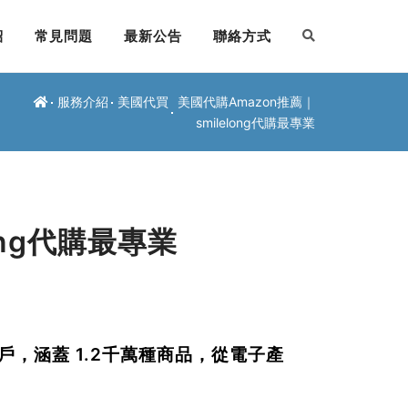
紹
常見問題
最新公告
聯絡方式
服務介紹
美國代買
美國代購Amazon推薦｜
smilelong代購最專業
ong代購最專業
戶
，涵蓋
1.2千萬種商品
，從電子產