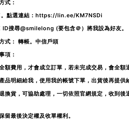
方式：
NE。點選連結：
https://lin.ee/KM7NSDi
E ID搜尋
@smilelong
(要包含＠）將我設為好友。
方式： 轉帳。中信戶頭
事項：
全額費用，才會成立訂單，若未完成交易，會全額
產品明細給我，使用我的帳號下單，出貨後再提供
退換貨，可協助處理，一切依照官網規定，收到後
保留最後決定權及收單權利。