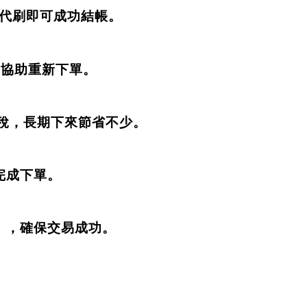
ng 代刷即可成功結帳。
 會協助重新下單。
稅
，長期下來節省不少。
完成下單
。
al），確保交易成功。