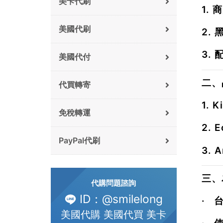
美卡代刷
1.
商
美國代刷
2.
3.
美國代付
二、
代買轉寄
1.
K
免稅轉運
2.
E
PayPal代刷
3.
A
三、
代購問題諮詢
ID：@smilelong
·
美國代購 美國代買 美卡