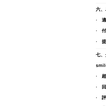
六、
·
適
·
·
七、介
smi
·
·
·