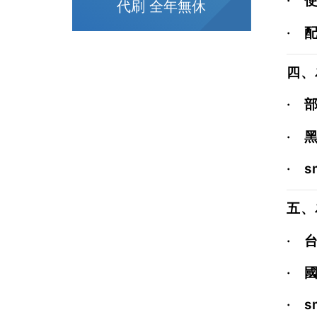
·
使
代刷 全年無休
·
四、
·
部
·
·
s
五、
·
·
·
s