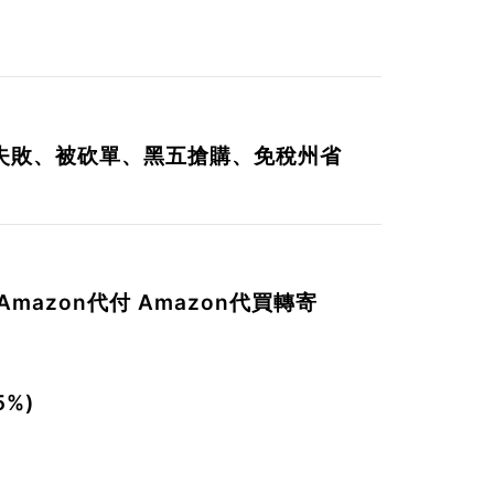
失敗、被砍單、黑五搶購、免稅州省
Amazon
代付
Amazon代買轉寄
。
%)