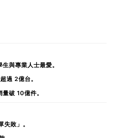
學生與專業人士最愛。
售超過
2億台
。
銷量破
10億件
。
單失敗」。