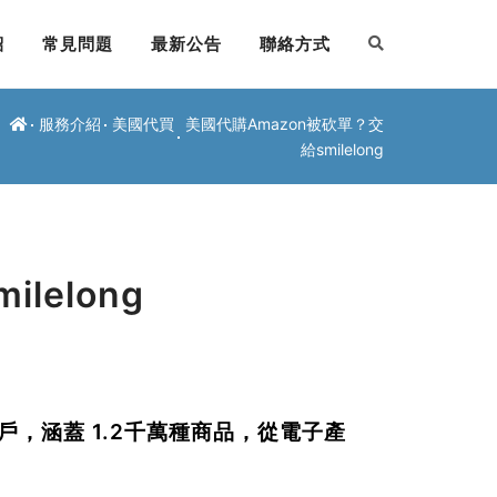
紹
常見問題
最新公告
聯絡方式
服務介紹
美國代買
美國代購Amazon被砍單？交
給smilelong
lelong
戶
，涵蓋
1.2千萬種商品
，從電子產