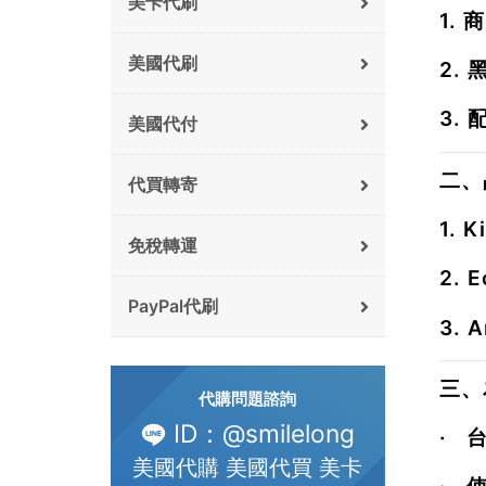
美卡代刷
1.
商
美國代刷
2.
3.
美國代付
二、
代買轉寄
1.
K
免稅轉運
2.
E
PayPal代刷
3.
A
三、
代購問題諮詢
ID：@smilelong
·
美國代購 美國代買 美卡