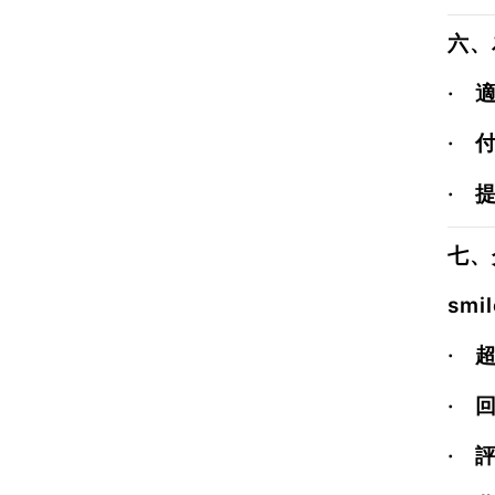
六、
·
適
·
·
七、介
smi
·
·
·