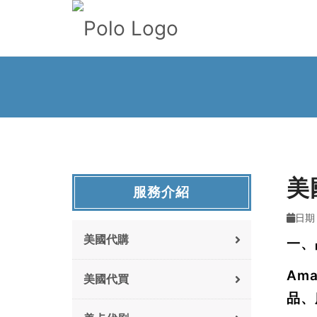
美
服務介紹
日期 
美國代購
一、
Am
美國代買
品、