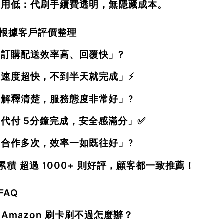
費用低
：代刷手續費透明，無隱藏成本。
根據客戶評價整理
「訂購配送效率高、回覆快」?
「速度超快，不到半天就完成」⚡
「解釋清楚，服務態度非常好」?
「代付 5分鐘完成，安全感滿分」✅
「合作多次，效率一如既往好」?
已累積
超過 1000+ 則好評
，顧客都一致推薦！
FAQ
：Amazon 刷卡刷不過怎麼辦？