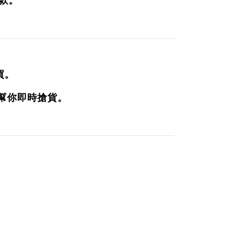
款
。
。
買。
幫你即時搶貨。