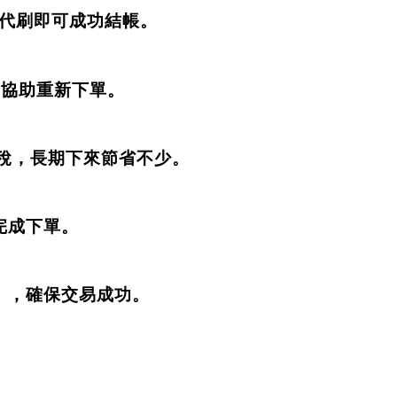
ng 代刷即可成功結帳。
 會協助重新下單。
稅
，長期下來節省不少。
完成下單
。
al），確保交易成功。