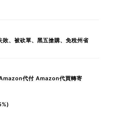
失敗、被砍單、黑五搶購、免稅州省
Amazon
代付
Amazon代買轉寄
。
%)