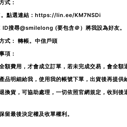
方式：
NE。點選連結：
https://lin.ee/KM7NSDi
E ID搜尋
@smilelong
(要包含＠）將我設為好友。
方式： 轉帳。中信戶頭
事項：
全額費用，才會成立訂單，若未完成交易，會全額
產品明細給我，使用我的帳號下單，出貨後再提供
退換貨，可協助處理，一切依照官網規定，收到後
保留最後決定權及收單權利。