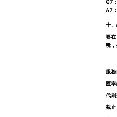
Q7
A7
十、
要在
稅
，
服務
匯率
代刷
截止