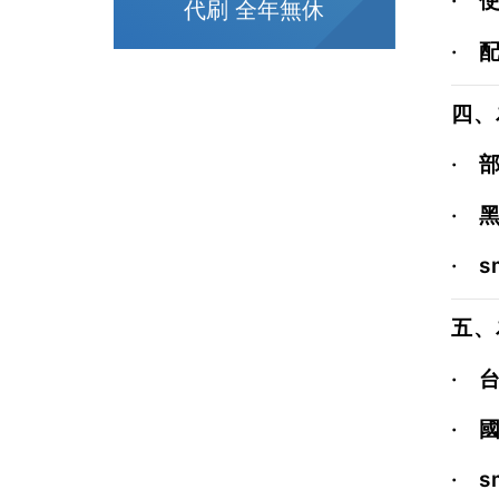
·
使
代刷 全年無休
·
四、
·
部
·
·
s
五、
·
·
·
s