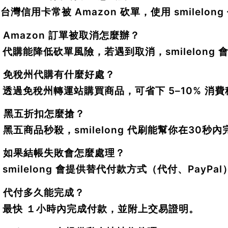
：台灣信用卡常被 Amazon 砍單，使用 smilelo
：Amazon 訂單被取消怎麼辦？
：代購能降低砍單風險，若遇到取消，smilelong
：免稅州代購有什麼好處？
：透過免稅州轉運站購買商品，可省下
5–10% 消費
：黑五折扣怎麼搶？
：黑五商品秒殺，smilelong 代刷能幫你在
30秒內
：如果結帳失敗會怎麼處理？
：smilelong 會提供替代付款方式（代付、PayP
：代付多久能完成？
：最快
１小時內完成付款
，並附上交易證明。