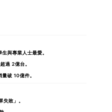
學生與專業人士最愛。
售超過
2億台
。
銷量破
10億件
。
單失敗」。