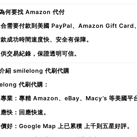
為何要找 Amazon 代付
合需要付款到美國 PayPal、Amazon Gift Ca
付款成功時間
速度快、安全有保障。
提供交易紀錄，保證透明可信。
紹 smilelong 代刷代購
lelong 代刷代購：
超專業
：專精 Amazon、eBay、Macy’s 等美國
回應快
：回應快速。
評價好
：Google Map 上已累積
上千則五星好評
。