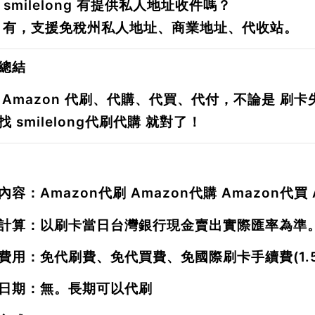
：smilelong 有提供私人地址收件嗎？
：有，支援免稅州私人地址、商業地址、代收站。
總結
 Amazon 代刷、代購、代買、代付，不論是
刷卡
找
smilelong代刷代購
就對了！
內容：
Amazon
代刷
Amazon
代購
Amazon
代買
計算：以刷卡當日台灣銀行現金賣出實際匯率為準
費用：免代刷費、免代買費、免國際刷卡手續費(1.5
日期：無。長期可以代刷