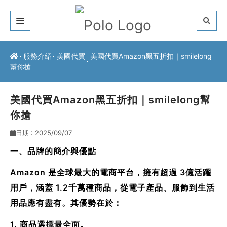
關於我們
服務介紹
美國代買
美國代買Amazon黑五折扣｜smilelong
幫你搶
客戶推薦
服務介紹
美國代買Amazon黑五折扣｜smilelong幫
你搶
常見問題
日期 : 2025/09/07
最新公告
一、品牌的簡介與優點
聯絡方式
Amazon 是全球最大的電商平台，擁有超過 3億活躍
用戶，涵蓋 1.2千萬種商品，從電子產品、服飾到生活
用品應有盡有。其優勢在於：
1. 商品選擇最全面。