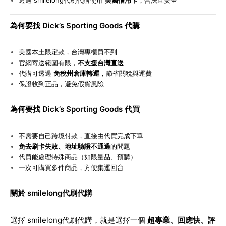
透過 smilelong代刷代購使用
美國信用卡
，合法且安全
為何要找 Dick’s Sporting Goods 代購
美國本土限定款，台灣專櫃買不到
官網寄送範圍有限，
不支援台灣直送
代購可透過
免稅州倉庫轉運
，節省關稅與運費
保證收到正品，避免假貨風險
為何要找 Dick’s Sporting Goods 代買
不需要自己跨境付款，直接由代買完成下單
免去刷卡失敗、地址驗證不通過
的問題
代買能處理特殊商品（如限量品、預購）
一次可購買多件商品，方便集運回台
關於 smilelong代刷代購
選擇 smilelong代刷代購，就是選擇一個
超專業、回應快、評