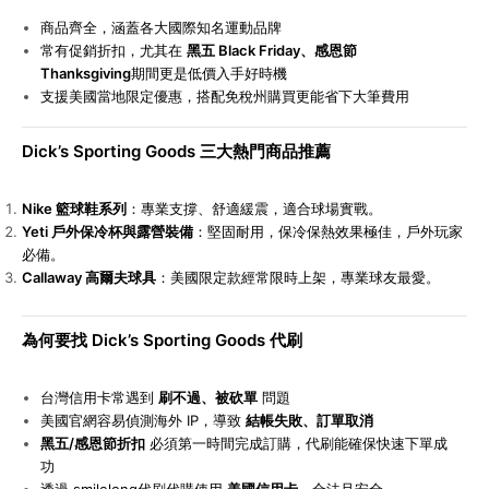
商品齊全，涵蓋各大國際知名運動品牌
常有促銷折扣，尤其在
黑五 Black Friday、感恩節
Thanksgiving
期間更是低價入手好時機
支援美國當地限定優惠，搭配免稅州購買更能省下大筆費用
Dick’s Sporting Goods
三大熱門商品推薦
Nike
籃球鞋系列
：專業支撐、舒適緩震，適合球場實戰。
Yeti
戶外保冷杯與露營裝備
：堅固耐用，保冷保熱效果極佳，戶外玩家
必備。
Callaway
高爾夫球具
：美國限定款經常限時上架，專業球友最愛。
為何要找 Dick’s Sporting Goods 代刷
台灣信用卡常遇到
刷不過、被砍單
問題
美國官網容易偵測海外 IP，導致
結帳失敗、訂單取消
黑五/感恩節折扣
必須第一時間完成訂購，代刷能確保快速下單成
功