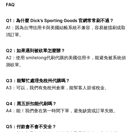
FAQ
Q1
：為什麼 Dick’s Sporting Goods 官網常常刷不過？
A1：因為台灣信用卡與美國結帳系統不兼容，容易被擋刷或取
消訂單。
Q2
：如果遇到被砍單怎麼辦？
A2：使用 smilelong代刷代購的美國信用卡，能避免被系統偵
測砍單。
Q3
：能幫忙處理免稅州代購嗎？
A3：可以，我們有免稅州倉庫，能幫客人節省稅金。
Q4
：黑五折扣能代刷嗎？
A4：能！我們會在第一時間下單，避免缺貨或訂單失敗。
Q5
：付款會不會不安全？