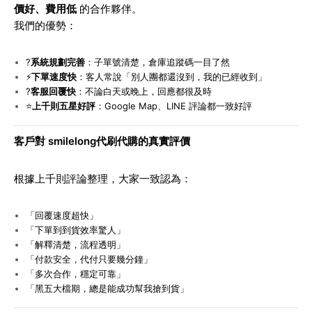
價好、費用低
的合作夥伴。
我們的優勢：
?
系統規劃完善
：子單號清楚，倉庫追蹤碼一目了然
⚡
下單速度快
：客人常說「別人團都還沒到，我的已經收到」
?
客服回覆快
：不論白天或晚上，回應都很及時
⭐
上千則五星好評
：Google Map、LINE 評論都一致好評
客戶對 smilelong代刷代購的真實評價
根據上千則評論整理，大家一致認為：
「回覆速度超快」
「下單到到貨效率驚人」
「解釋清楚，流程透明」
「付款安全，代付只要幾分鐘」
「多次合作，穩定可靠」
「黑五大檔期，總是能成功幫我搶到貨」