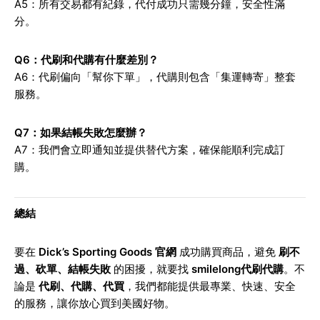
A5：所有交易都有紀錄，代付成功只需幾分鐘，安全性滿
分。
Q6
：代刷和代購有什麼差別？
A6：代刷偏向「幫你下單」，代購則包含「集運轉寄」整套
服務。
Q7
：如果結帳失敗怎麼辦？
A7：我們會立即通知並提供替代方案，確保能順利完成訂
購。
總結
要在
Dick’s Sporting Goods 官網
成功購買商品，避免
刷不
過、砍單、結帳失敗
的困擾，就要找
smilelong代刷代購
。不
論是
代刷、代購、代買
，我們都能提供最專業、快速、安全
的服務，讓你放心買到美國好物。