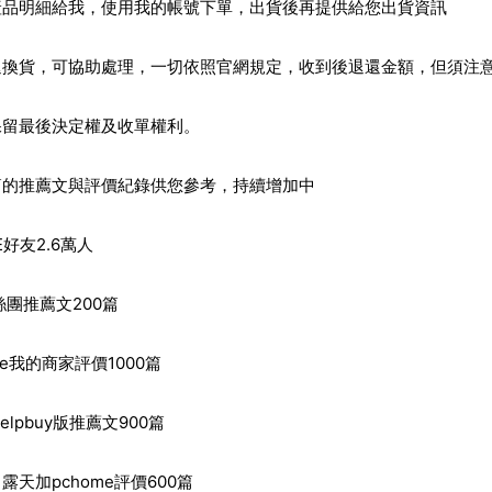
產品明細給我，使用我的帳號下單，出貨後再提供給您出貨資訊
退換貨，可協助處理，一切依照官網規定，收到後退還金額，但須注
保留最後決定權及收單權利。
篇的推薦文與評價紀錄供您參考，持續增加中
E好友2.6萬人
絲團推薦文200篇
gle我的商家評價1000篇
helpbuy版推薦文900篇
露天加pchome評價600篇