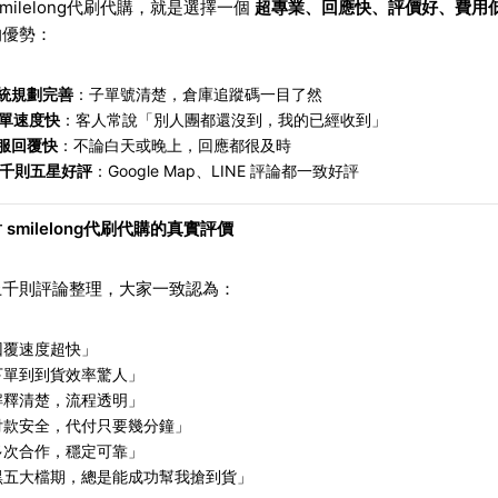
smilelong代刷代購，就是選擇一個
超專業、回應快、評價好、費用
的優勢：
統規劃完善
：子單號清楚，倉庫追蹤碼一目了然
單速度快
：客人常說「別人團都還沒到，我的已經收到」
服回覆快
：不論白天或晚上，回應都很及時
千則五星好評
：Google Map、LINE 評論都一致好評
 smilelong代刷代購的真實評價
上千則評論整理，大家一致認為：
回覆速度超快」
下單到到貨效率驚人」
解釋清楚，流程透明」
付款安全，代付只要幾分鐘」
多次合作，穩定可靠」
黑五大檔期，總是能成功幫我搶到貨」