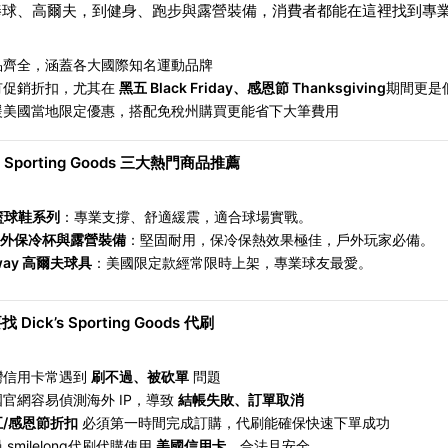
棒球、高爾夫，到健身、跑步與露營裝備，消費者都能在這裡找到專
品齊全，涵蓋各大國際知名運動品牌
有促銷折扣，尤其在
黑五 Black Friday、感恩節 Thanksgiving
期間更是
援美國當地限定優惠，搭配免稅州購買更能省下大筆費用
s Sporting Goods
三大熱門商品推薦
籃球鞋系列
：專業支撐、舒適緩震，適合球場實戰。
外保冷杯與露營裝備
：堅固耐用，保冷保熱效果極佳，戶外玩家必備。
way
高爾夫球具
：美國限定款經常限時上架，專業球友最愛。
 Dick’s Sporting Goods 代刷
灣信用卡常遇到
刷不過、被砍單
問題
國官網容易偵測海外 IP，導致
結帳失敗、訂單取消
五/感恩節折扣
必須第一時間完成訂購，代刷能確保快速下單成功
 smilelong代刷代購使用
美國信用卡
，合法且安全