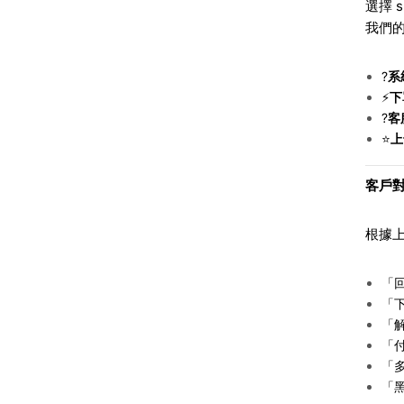
選擇 
我們
?
系
⚡
下
?
客
⭐
上
客戶對
根據
「
「
「
「
「
「