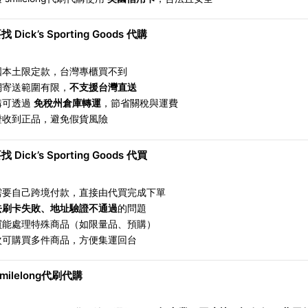
 Dick’s Sporting Goods 代購
國本土限定款，台灣專櫃買不到
網寄送範圍有限，
不支援台灣直送
購可透過
免稅州倉庫轉運
，節省關稅與運費
證收到正品，避免假貨風險
 Dick’s Sporting Goods 代買
需要自己跨境付款，直接由代買完成下單
去刷卡失敗、地址驗證不通過
的問題
買能處理特殊商品（如限量品、預購）
次可購買多件商品，方便集運回台
milelong代刷代購