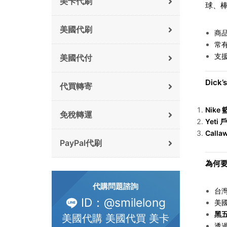
美卡代刷
球、
美國代刷
商
常
支
美國代付
Dick’
代買轉寄
Nike
免稅轉運
Yeti
戶
Calla
PayPal代刷
為何要找
代購問題諮詢
台
ID：@smilelong
美
黑
美國代購 美國代買 美卡
透過