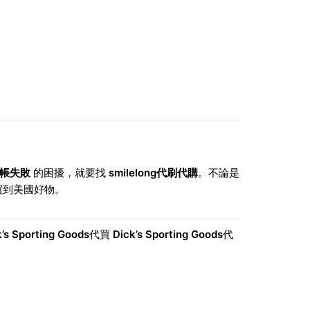
帳失敗
的困擾，就要找
smilelong代刷代購
。不論是
買到美國好物。
’s Sporting Goods
代買
Dick’s Sporting Goods
代