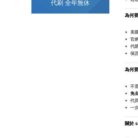
代刷 全年無休
為何要找
美
官
代
保
為何要找
不
免
代
一
關於 s