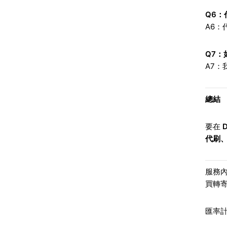
Q6
：
A6
Q7
：
A7
總結
要在
D
代刷
服務
買轉
匯率