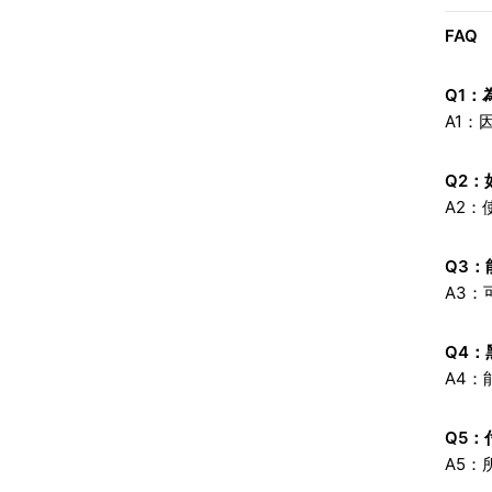
FAQ
Q1
：為
A1
Q2
：
A2：
Q3
：
A3
Q4
：
A4
Q5
：
A5