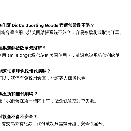
什麼 Dick’s Sporting Goods 官網常常刷不過？
：因為台灣信用卡與美國結帳系統不兼容，容易被擋刷或取消訂單。
如果遇到被砍單怎麼辦？
使用 smilelong代刷代購的美國信用卡，能避免被系統偵測砍單。
能幫忙處理免稅州代購嗎？
：可以，我們有免稅州倉庫，能幫客人節省稅金。
黑五折扣能代刷嗎？
：能！我們會在第一時間下單，避免缺貨或訂單失敗。
付款會不會不安全？
：所有交易都有紀錄，代付成功只需幾分鐘，安全性滿分。