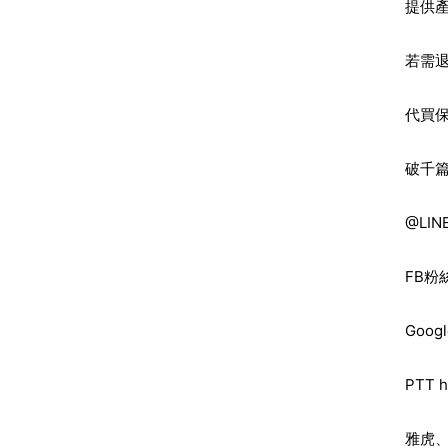
提供
若需
代買
破千
@LIN
FB粉
Goo
PTT 
雅虎、