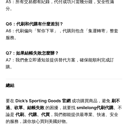
A5：所有交易都有紀錄，代付成功只需幾分鐘，安全性滿
分。
Q6
：代刷和代購有什麼差別？
A6：代刷偏向「幫你下單」，代購則包含「集運轉寄」整套
服務。
Q7
：如果結帳失敗怎麼辦？
A7：我們會立即通知並提供替代方案，確保能順利完成訂
購。
總結
要在
Dick’s Sporting Goods 官網
成功購買商品，避免
刷不
過、砍單、結帳失敗
的困擾，就要找
smilelong代刷代購
。不
論是
代刷、代購、代買
，我們都能提供最專業、快速、安全
的服務，讓你放心買到美國好物。