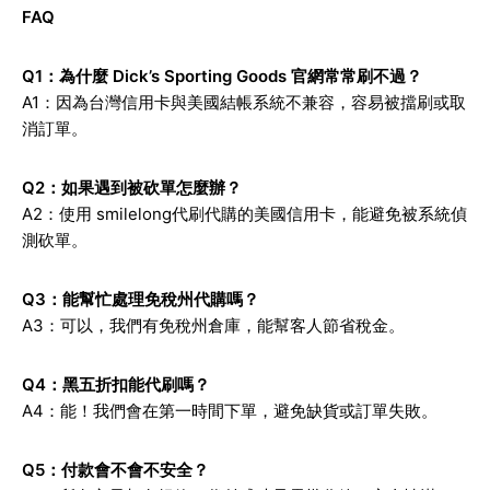
FAQ
Q1
：為什麼 Dick’s Sporting Goods 官網常常刷不過？
A1：因為台灣信用卡與美國結帳系統不兼容，容易被擋刷或取
消訂單。
Q2
：如果遇到被砍單怎麼辦？
A2：使用 smilelong代刷代購的美國信用卡，能避免被系統偵
測砍單。
Q3
：能幫忙處理免稅州代購嗎？
A3：可以，我們有免稅州倉庫，能幫客人節省稅金。
Q4
：黑五折扣能代刷嗎？
A4：能！我們會在第一時間下單，避免缺貨或訂單失敗。
Q5
：付款會不會不安全？