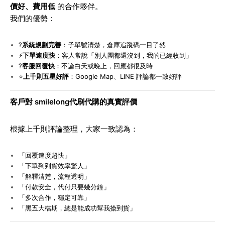
價好、費用低
的合作夥伴。
我們的優勢：
?
系統規劃完善
：子單號清楚，倉庫追蹤碼一目了然
⚡
下單速度快
：客人常說「別人團都還沒到，我的已經收到」
?
客服回覆快
：不論白天或晚上，回應都很及時
⭐
上千則五星好評
：Google Map、LINE 評論都一致好評
客戶對 smilelong代刷代購的真實評價
根據上千則評論整理，大家一致認為：
「回覆速度超快」
「下單到到貨效率驚人」
「解釋清楚，流程透明」
「付款安全，代付只要幾分鐘」
「多次合作，穩定可靠」
「黑五大檔期，總是能成功幫我搶到貨」