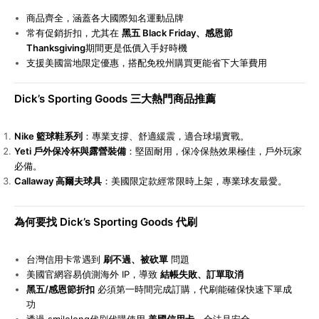
商品齊全，涵蓋各大國際知名運動品牌
常有促銷折扣，尤其在
黑五 Black Friday、感恩節
Thanksgiving
期間更是低價入手好時機
支援美國當地限定優惠，搭配免稅州購買更能省下大筆費用
Dick’s Sporting Goods
三大熱門商品推薦
Nike
籃球鞋系列
：專業支撐、舒適緩震，適合球場實戰。
Yeti
戶外保冷杯與露營裝備
：堅固耐用，保冷保熱效果極佳，戶外玩家
必備。
Callaway
高爾夫球具
：美國限定款經常限時上架，專業球友最愛。
為何要找 Dick’s Sporting Goods 代刷
台灣信用卡常遇到
刷不過、被砍單
問題
美國官網容易偵測海外 IP，導致
結帳失敗、訂單取消
黑五/感恩節折扣
必須第一時間完成訂購，代刷能確保快速下單成
功