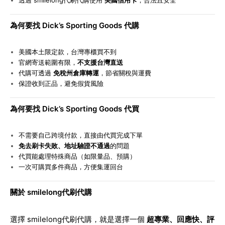
透過 smilelong代刷代購使用
美國信用卡
，合法且安全
為何要找 Dick’s Sporting Goods 代購
美國本土限定款，台灣專櫃買不到
官網寄送範圍有限，
不支援台灣直送
代購可透過
免稅州倉庫轉運
，節省關稅與運費
保證收到正品，避免假貨風險
為何要找 Dick’s Sporting Goods 代買
不需要自己跨境付款，直接由代買完成下單
免去刷卡失敗、地址驗證不通過
的問題
代買能處理特殊商品（如限量品、預購）
一次可購買多件商品，方便集運回台
關於 smilelong代刷代購
選擇 smilelong代刷代購，就是選擇一個
超專業、回應快、評