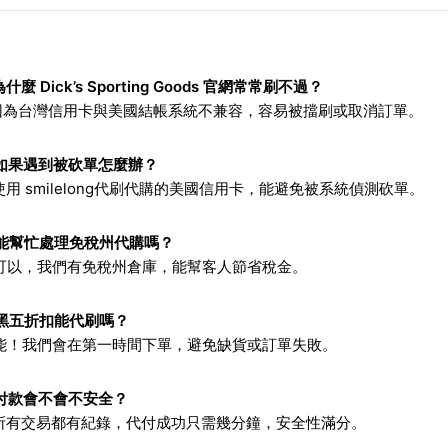
什麼 Dick’s Sporting Goods 官網常常刷不過？
：因為台灣信用卡與美國結帳系統不兼容，容易被擋刷或取消訂單。
如果遇到被砍單怎麼辦？
使用 smilelong代刷代購的美國信用卡，能避免被系統偵測砍單。
能幫忙處理免稅州代購嗎？
：可以，我們有免稅州倉庫，能幫客人節省稅金。
黑五折扣能代刷嗎？
：能！我們會在第一時間下單，避免缺貨或訂單失敗。
付款會不會不安全？
：所有交易都有紀錄，代付成功只需幾分鐘，安全性滿分。