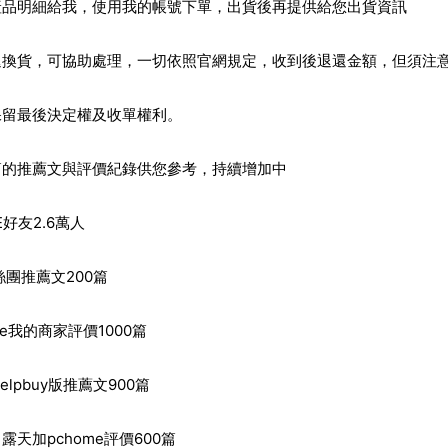
產品明細給我，使用我的帳號下單，出貨後再提供給您出貨資訊
退換貨，可協助處理，一切依照官網規定，收到後退還金額，但須注
保留最後決定權及收單權利。
篇的推薦文與評價紀錄供您參考，持續增加中
E好友2.6萬人
絲團推薦文200篇
gle我的商家評價1000篇
helpbuy版推薦文900篇
露天加pchome評價600篇