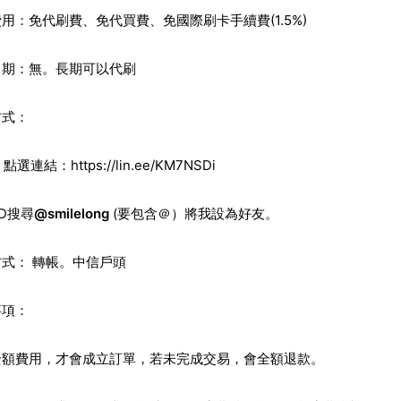
用：免代刷費、免代買費、免國際刷卡手續費(1.5%)
日期：無。長期可以代刷
方式：
E。點選連結：
https://lin.ee/KM7NSDi
 ID搜尋
@smilelong
(要包含＠）將我設為好友。
式： 轉帳。中信戶頭
事項：
全額費用，才會成立訂單，若未完成交易，會全額退款。