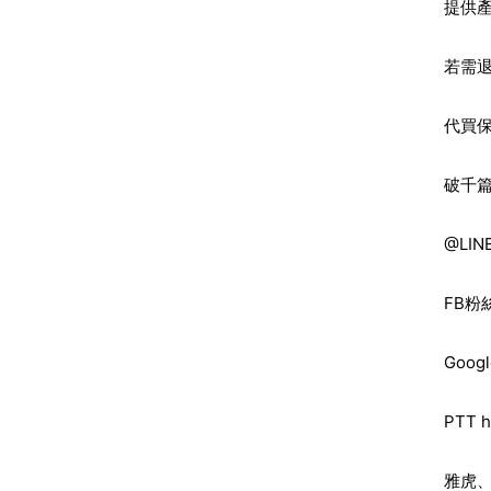
提供
若需
代買
破千
@LIN
FB粉
Goo
PTT 
雅虎、