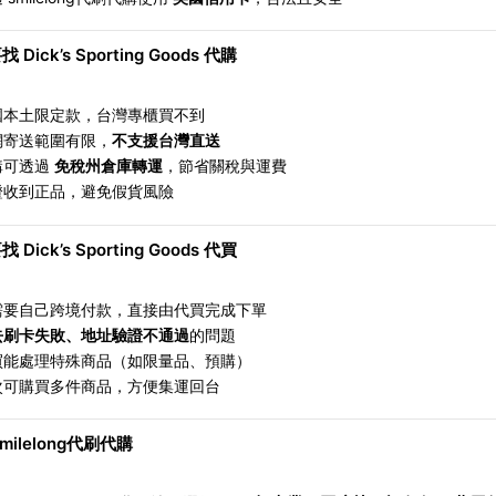
 Dick’s Sporting Goods 代購
國本土限定款，台灣專櫃買不到
網寄送範圍有限，
不支援台灣直送
購可透過
免稅州倉庫轉運
，節省關稅與運費
證收到正品，避免假貨風險
 Dick’s Sporting Goods 代買
需要自己跨境付款，直接由代買完成下單
去刷卡失敗、地址驗證不通過
的問題
買能處理特殊商品（如限量品、預購）
次可購買多件商品，方便集運回台
milelong代刷代購