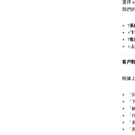
選擇 
我們
?
系
⚡
下
?
客
⭐
上
客戶對
根據
「
「
「
「
「
「