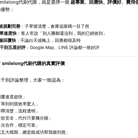
smilelong代刷代購，就是選擇一個
超專業、回應快、評價好、費用
的優勢：
統規劃完善
：子單號清楚，倉庫追蹤碼一目了然
單速度快
：客人常說「別人團都還沒到，我的已經收到」
服回覆快
：不論白天或晚上，回應都很及時
千則五星好評
：Google Map、LINE 評論都一致好評
 smilelong代刷代購的真實評價
上千則評論整理，大家一致認為：
回覆速度超快」
下單到到貨效率驚人」
解釋清楚，流程透明」
付款安全，代付只要幾分鐘」
多次合作，穩定可靠」
黑五大檔期，總是能成功幫我搶到貨」