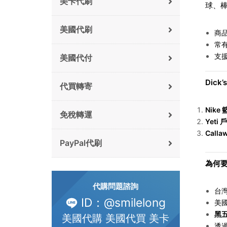
美卡代刷
球、
美國代刷
商
常
支
美國代付
Dick’
代買轉寄
Nike
免稅轉運
Yeti
戶
Calla
PayPal代刷
為何要找
代購問題諮詢
台
ID：@smilelong
美
黑
美國代購 美國代買 美卡
透過