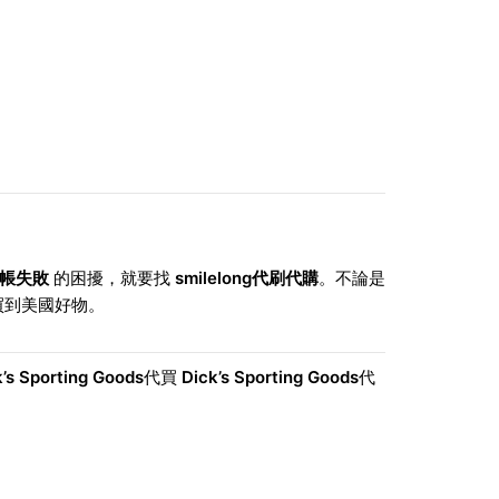
帳失敗
的困擾，就要找
smilelong代刷代購
。不論是
買到美國好物。
’s Sporting Goods
代買
Dick’s Sporting Goods
代