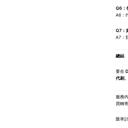
Q6
：
A6
Q7
：
A7
總結
要在
D
代刷
服務
買轉
匯率