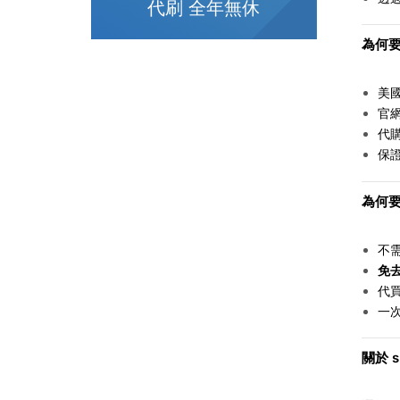
代刷 全年無休
為何要找
美
官
代
保
為何要找
不
免
代
一
關於 s