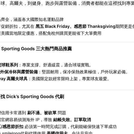
棒球、高爾夫，到健身、跑步與露營裝備，消費者都能在這裡找到專
品齊全，涵蓋各大國際知名運動品牌
有促銷折扣，尤其在
黑五 Black Friday、感恩節 Thanksgiving
期間更是
援美國當地限定優惠，搭配免稅州購買更能省下大筆費用
s Sporting Goods
三大熱門商品推薦
籃球鞋系列
：專業支撐、舒適緩震，適合球場實戰。
外保冷杯與露營裝備
：堅固耐用，保冷保熱效果極佳，戶外玩家必備。
way
高爾夫球具
：美國限定款經常限時上架，專業球友最愛。
 Dick’s Sporting Goods 代刷
灣信用卡常遇到
刷不過、被砍單
問題
國官網容易偵測海外 IP，導致
結帳失敗、訂單取消
五/感恩節折扣
必須第一時間完成訂購，代刷能確保快速下單成功
 smilelong代刷代購使用
美國信用卡
，合法且安全