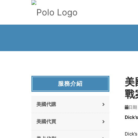
美國
服務介紹
戰
美國代購
日期 
Dick’
美國代買
Dic