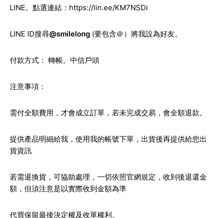
LINE
。點選連結：
https://lin.ee/KM7NSDi
LINE ID
搜尋
@smilelong
(要包含＠）將我設為好友。
付款方式： 轉帳。中信戶頭
注意事項：
需付全額費用，才會成立訂單，若未完成交易，會全額退款。
提供產品明細給我，使用我的帳號下單，出貨後再提供給您出
貨資訊
若需退換貨，可協助處理，一切依照官網規定，收到後退還金
額，但須注意是以實際收到金額為準
代買保留最後決定權及收單權利。