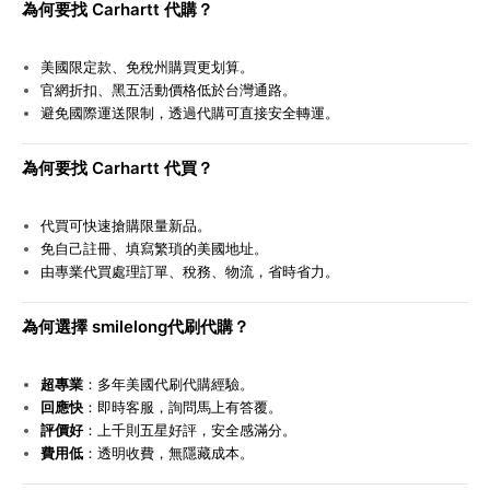
為何要找 Carhartt 代購？
美國限定款、免稅州購買更划算。
官網折扣、黑五活動價格低於台灣通路。
避免國際運送限制，透過代購可直接安全轉運。
為何要找 Carhartt 代買？
代買可快速搶購限量新品。
免自己註冊、填寫繁瑣的美國地址。
由專業代買處理訂單、稅務、物流，省時省力。
為何選擇 smilelong代刷代購？
超專業
：多年美國代刷代購經驗。
回應快
：即時客服，詢問馬上有答覆。
評價好
：上千則五星好評，安全感滿分。
費用低
：透明收費，無隱藏成本。