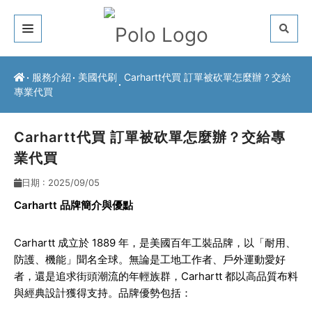
關於我們
服務介紹
美國代刷
Carhartt代買 訂單被砍單怎麼辦？交給
專業代買
客戶推薦
服務介紹
Carhartt代買 訂單被砍單怎麼辦？交給專
業代買
常見問題
日期 : 2025/09/05
最新公告
Carhartt
品牌簡介與優點
聯絡方式
Carhartt
成立於 1889 年，是美國百年工裝品牌，以「耐用、
防護、機能」聞名全球。無論是工地工作者、戶外運動愛好
者，還是追求街頭潮流的年輕族群，Carhartt 都以高品質布料
與經典設計獲得支持。品牌優勢包括：