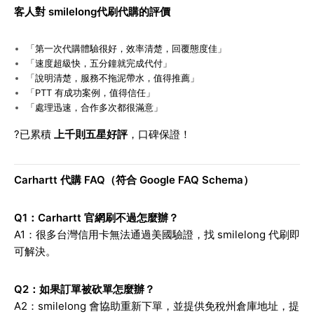
客人對 smilelong代刷代購的評價
「第一次代購體驗很好，效率清楚，回覆態度佳」
「速度超級快，五分鐘就完成代付」
「說明清楚，服務不拖泥帶水，值得推薦」
「PTT 有成功案例，值得信任」
「處理迅速，合作多次都很滿意」
?
已累積
上千則五星好評
，口碑保證！
Carhartt
代購 FAQ（符合 Google FAQ Schema）
Q1
：Carhartt 官網刷不過怎麼辦？
A1
：很多台灣信用卡無法通過美國驗證，找 smilelong 代刷即
可解決。
Q2
：如果訂單被砍單怎麼辦？
A2
：smilelong 會協助重新下單，並提供免稅州倉庫地址，提