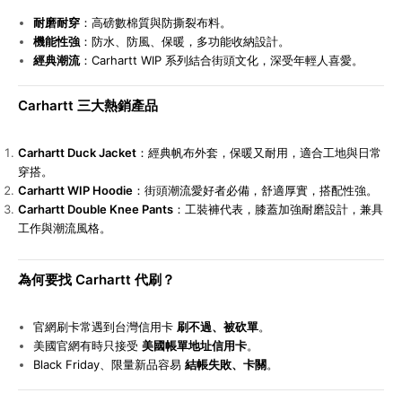
耐磨耐穿
：高磅數棉質與防撕裂布料。
機能性強
：防水、防風、保暖，多功能收納設計。
經典潮流
：Carhartt WIP 系列結合街頭文化，深受年輕人喜愛。
Carhartt
三大熱銷產品
Carhartt Duck Jacket
：經典帆布外套，保暖又耐用，適合工地與日常
穿搭。
Carhartt WIP Hoodie
：街頭潮流愛好者必備，舒適厚實，搭配性強。
Carhartt Double Knee Pants
：工裝褲代表，膝蓋加強耐磨設計，兼具
工作與潮流風格。
為何要找 Carhartt 代刷？
官網刷卡常遇到台灣信用卡
刷不過、被砍單
。
美國官網有時只接受
美國帳單地址信用卡
。
Black Friday
、限量新品容易
結帳失敗、卡關
。