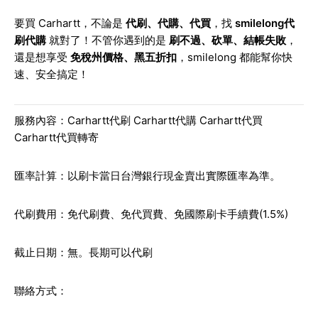
要買 Carhartt，不論是
代刷、代購、代買
，找
smilelong代
刷代購
就對了！不管你遇到的是
刷不過、砍單、結帳失敗
，
還是想享受
免稅州價格、黑五折扣
，smilelong 都能幫你快
速、安全搞定！
服務內容：
Carhartt
代刷
Carhartt
代購
Carhartt
代買
Carhartt
代買轉寄
匯率計算：以刷卡當日台灣銀行現金賣出實際匯率為準。
代刷費用：免代刷費、免代買費、免國際刷卡手續費(1.5%)
截止日期：無。長期可以代刷
聯絡方式：