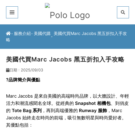
關於我們
服務介紹
美國代購
美國代買Marc Jacobs 黑五折扣入手攻
略
客戶推薦
服務介紹
美國代買Marc Jacobs 黑五折扣入手攻略
日期 : 2025/09/03
常見問題
?
品牌簡介與優點
最新公告
Marc Jacobs
是來自美國的高端時尚品牌，以大膽設計、年輕
聯絡方式
活力和潮流感聞名全球。從經典的
Snapshot 相機包
、到俏皮
的
Tote Bag 系列
，再到高端優雅的
Runway 服飾
，Marc
Jacobs 始終走在時尚的前端，吸引無數明星與時尚愛好者。
其優點包括：