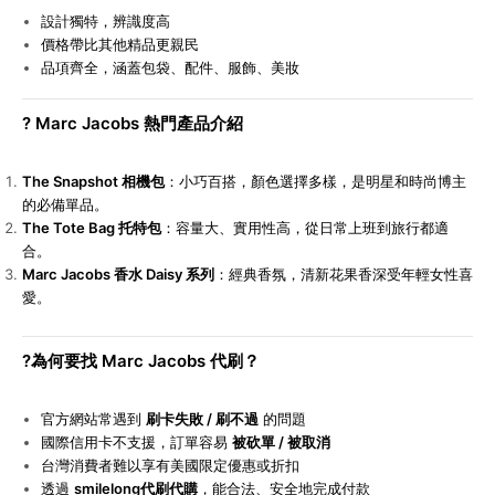
設計獨特，辨識度高
價格帶比其他精品更親民
品項齊全，涵蓋包袋、配件、服飾、美妝
?
Marc Jacobs
熱門產品介紹
The Snapshot
相機包
：小巧百搭，顏色選擇多樣，是明星和時尚博主
的必備單品。
The Tote Bag
托特包
：容量大、實用性高，從日常上班到旅行都適
合。
Marc Jacobs
香水 Daisy 系列
：經典香氛，清新花果香深受年輕女性喜
愛。
?
為何要找 Marc Jacobs 代刷？
官方網站常遇到
刷卡失敗 / 刷不過
的問題
國際信用卡不支援，訂單容易
被砍單 / 被取消
台灣消費者難以享有美國限定優惠或折扣
透過
smilelong代刷代購
，能合法、安全地完成付款