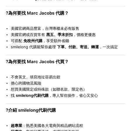
?
為何要找 Marc Jacobs 代購？
美國官網商品豐富，台灣專櫃未必有販售
美國官網或百貨常有
黑五、季末折扣
，價格更優惠
可搭配
免稅州代購
，享受額外省錢
smilelong
代購能幫你處理
下單、付款、寄送、轉運
，一次搞定
?
為何要找 Marc Jacobs 代買？
不會英文、填寫地址容易出錯
擔心跨國物流風險
想買美國限定或特殊款（如聯名款、限定色）
找
smilelong代刷代購
，專人幫你操作，省心又安心
?
介紹 smilelong代刷代購
超專業
：熟悉美國各大電商與精品網站流程