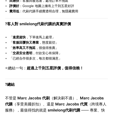
回應快
：客服回覆迅速，處理訂單不拖延
評價好
：Google 地圖上擁有上千則五星好評
費用低
：代刷代購手續費透明合理，無隱藏費用
?
客人對 smilelong代刷代購的真實評價
「
速度超快
，下單後馬上處理」
「
客服回覆快又專業
，態度親切」
「
效率高又不拖延
，很值得推薦」
「
交易安全透明
，付款安心有保障」
「已經合作很多次，每次都很滿意」
⭐
總結一句：
超過上千則五星評價，值得信賴！
?
總結
不管是
Marc Jacobs 代刷
（解決刷不過）、
Marc Jacobs
代購
（享受美國折扣）、還是
Marc Jacobs 代買
（跨境專人
服務），最值得找的就是
smilelong代刷代購
—— 專業、快