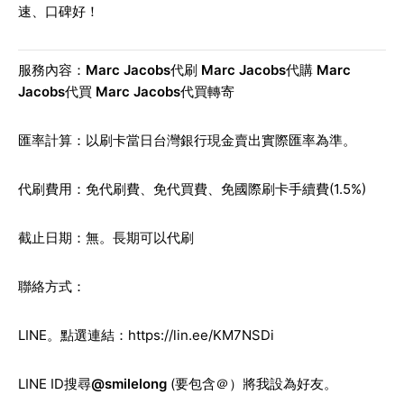
速、口碑好！
服務內容：
Marc Jacobs
代刷
Marc Jacobs
代購
Marc
Jacobs
代買
Marc Jacobs
代買轉寄
匯率計算：以刷卡當日台灣銀行現金賣出實際匯率為準。
代刷費用：免代刷費、免代買費、免國際刷卡手續費(1.5%)
截止日期：無。長期可以代刷
聯絡方式：
LINE
。點選連結：
https://lin.ee/KM7NSDi
LINE ID
搜尋
@smilelong
(要包含＠）將我設為好友。