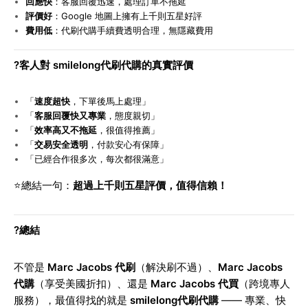
回應快
：客服回覆迅速，處理訂單不拖延
評價好
：Google 地圖上擁有上千則五星好評
費用低
：代刷代購手續費透明合理，無隱藏費用
?
客人對 smilelong代刷代購的真實評價
「
速度超快
，下單後馬上處理」
「
客服回覆快又專業
，態度親切」
「
效率高又不拖延
，很值得推薦」
「
交易安全透明
，付款安心有保障」
「已經合作很多次，每次都很滿意」
⭐
總結一句：
超過上千則五星評價，值得信賴！
?
總結
不管是
Marc Jacobs 代刷
（解決刷不過）、
Marc Jacobs
代購
（享受美國折扣）、還是
Marc Jacobs 代買
（跨境專人
服務），最值得找的就是
smilelong代刷代購
—— 專業、快