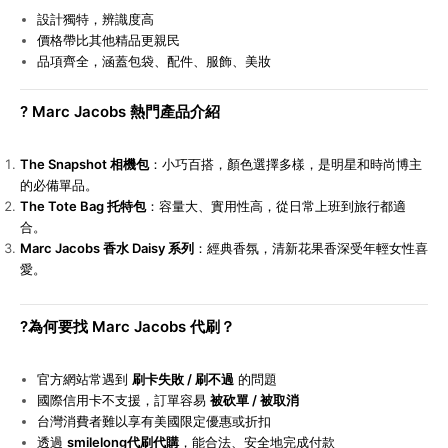
設計獨特，辨識度高
價格帶比其他精品更親民
品項齊全，涵蓋包袋、配件、服飾、美妝
?
Marc Jacobs
熱門產品介紹
The Snapshot
相機包
：小巧百搭，顏色選擇多樣，是明星和時尚博主
的必備單品。
The Tote Bag
托特包
：容量大、實用性高，從日常上班到旅行都適
合。
Marc Jacobs
香水 Daisy 系列
：經典香氛，清新花果香深受年輕女性喜
愛。
?
為何要找 Marc Jacobs 代刷？
官方網站常遇到
刷卡失敗 / 刷不過
的問題
國際信用卡不支援，訂單容易
被砍單 / 被取消
台灣消費者難以享有美國限定優惠或折扣
透過
smilelong代刷代購
，能合法、安全地完成付款