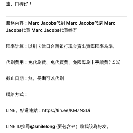
速、口碑好！
服務內容：
Marc Jacobs
代刷
Marc Jacobs
代購
Marc
Jacobs
代買
Marc Jacobs
代買轉寄
匯率計算：以刷卡當日台灣銀行現金賣出實際匯率為準。
代刷費用：免代刷費、免代買費、免國際刷卡手續費(1.5%)
截止日期：無。長期可以代刷
聯絡方式：
LINE
。點選連結：
https://lin.ee/KM7NSDi
LINE ID
搜尋
@smilelong
(要包含＠）將我設為好友。