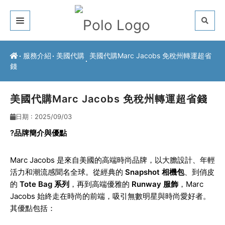
關於我們
服務介紹
美國代購
美國代購Marc Jacobs 免稅州轉運超省
錢
客戶推薦
服務介紹
美國代購Marc Jacobs 免稅州轉運超省錢
日期 : 2025/09/03
常見問題
?
品牌簡介與優點
最新公告
Marc Jacobs
是來自美國的高端時尚品牌，以大膽設計、年輕
聯絡方式
活力和潮流感聞名全球。從經典的
Snapshot 相機包
、到俏皮
的
Tote Bag 系列
，再到高端優雅的
Runway 服飾
，Marc
Jacobs 始終走在時尚的前端，吸引無數明星與時尚愛好者。
其優點包括：