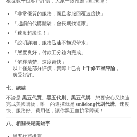
根據數千位客戶評價，大家一致推薦 smilelong：
「非常優質的服務，而且客服回覆速度快」
「超讚的代購體驗，會長期找這家」
「速度超級快！」
「說明詳細，服務迅速不拖泥帶水」
「態度良好，付款五分鐘內完成」
「解釋清楚、速度超快」
以上僅是部分評價，實際上已有
上千條五星評論
，
廣受好評。
七、總結
不論是
黑五代買、黑五代刷、黑五代購
，想要安心又快速
完成美國購物，唯一的選擇就是
smilelong代刷代購
。速度
快、服務好、費用低，讓你黑五血拚零障礙！
八、相關長尾關鍵字
黑五代買推薦