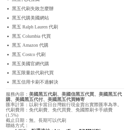
黑五代刷失敗怎麼辦
黑五代購美國網站
黑五 Ralph Lauren 代刷
黑五 Columbia 代買
黑五 Amazon 代購
黑五 Costco 代刷
黑五美國官網代購
黑五限量款代刷代買
黑五信用卡刷不過解決
服務內容：
美國黑五
代刷、
美國信黑五
代買、
美國黑五
代
購、
美國黑五
代付、
美國黑五代
買轉寄
匯率計算：以刷卡當日台灣銀行現金賣出實際匯率為準。
代刷費用：免代刷費、免代買費、免國際刷卡手續費
(1.5%)
截止日期：無。長期可以代刷
聯絡方式：