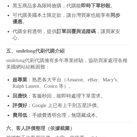
黑五商品多為限時搶購，代購能
即時下單秒殺
。
可代購美國本土限定款，讓台灣買家也能享有
同步
優惠
。
代購全程透明，提供
訂單回覆與追蹤碼
，讓買家安
心。
五、smilelong代刷代購介紹
smilelong
代刷代購擁有多年專業經驗，協助買家處理各種
美國網站結帳困難：
超專業
：熟悉各大平台（Amazon、eBay、Macy’s、
Ralph Lauren、Costco 等）。
回應快
：客服秒回，能即時處理下單需求。
評價好
：Google 上已有上千則五星評價。
費用低
：手續費透明合理，無隱藏成本。
六、客人評價整理（依據截圖）