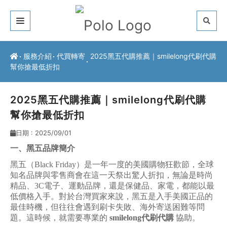
關於我們
服務介紹
代買轉寄
2025黑五代購推薦｜smilelong代刷代購
幫你搶最低折扣
客戶推薦
服務介紹
2025黑五代購推薦｜smilelong代刷代購
幫你搶最低折扣
常見問題
日期 : 2025/09/01
最新公告
一、黑五品牌簡介
黑五（Black Friday）是一年一度的美國購物狂歡節，全球
聯絡方式
知名品牌與零售商會在這一天祭出驚人折扣，無論是時尚
精品、3C電子、運動品牌，還是保健品、家電，都能以最
低價格入手。對於台灣買家來說，黑五是入手美國正品的
最佳時機，但往往會遇到刷卡失敗、海外寄送困難等問
題。這時候，就需要專業的
smilelong代刷代購
協助。