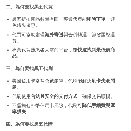
二、為何要找黑五代買
黑五折扣商品數量有限，專業代買能
即時下單
，避
免錯失優惠。
代買可協助處理
海外寄送
與合併轉運，節省國際運
費。
專業代買熟悉各大電商平台，能
快速找到最低價商
品
。
三、為何要找黑五代刷
美國信用卡常常會被鎖單，代刷能解決
刷卡失敗問
題
。
代刷使用
合法且安全的支付方式
，確保交易順暢。
不需擔心外幣信用卡風險，代刷可
降低手續費與匯
率損失
。
四、為何要找黑五代購