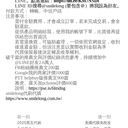
LINE
。點選連結：
https://lin.ee/KM7NSDi
LINE ID
搜尋@smilelong (要包含＠）將我設為好友。
付款方式： 轉帳。中信戶頭
注意事項：
需付全額費用，才會成立訂單，若未完成交易，會全
額退款。
提供產品明細給我，使用我的帳號下單，出貨後再提
供給您出貨資訊
若需退換貨，可協助處理，一切依照官網規定，收到
後退還金額，但須注意是以實際收到金額為準
代買保留最後決定權及收單權利。
破千篇的推薦文與評價紀錄供您參考，持續增加中
@LINE
好友2.6萬人
FB
粉絲團推薦文200篇
Google
我的商家評價1000篇
PTT helpbuy
版推薦文900篇
雅虎、露天加pchome評價600篇
說明：
https://pse.is/6lmdng
smilelong
代刷代購
https://www.smilelong.com.tw/
前一則
後一則
2025黑五代刷
美國代購免稅攻