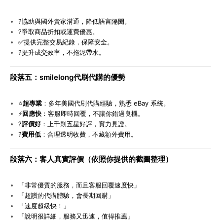
?
協助與國外賣家溝通，降低語言隔閡。
?
爭取商品折扣或運費優惠。
✅
提供完整交易紀錄，保障安全。
?
提升成交效率，不拖泥帶水。
段落五：smilelong代刷代購的優勢
⭐
超專業
：多年美國代刷代購經驗，熟悉 eBay 系統。
⚡
回應快
：客服即時回覆，不讓你錯過良機。
?
評價好
：上千則五星好評，實力見證。
?
費用低
：合理透明收費，不藏額外費用。
段落六：客人真實評價（依照你提供的截圖整理）
「非常優質的服務，而且客服回覆速度快」
「超讚的代購體驗，會長期回購」
「速度超級快！」
「說明很詳細，服務又迅速，值得推薦」