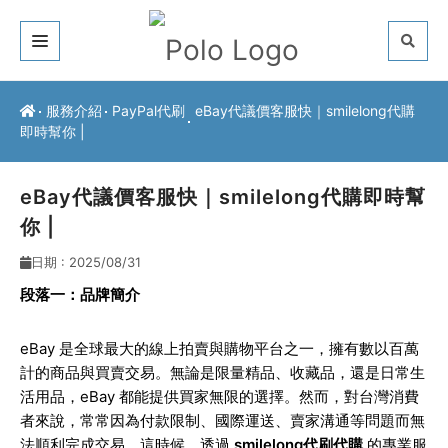
關於我們
服務介紹
PayPal代刷
eBay代議價客服快｜smilelong代購
即時幫你 |
客戶推薦
服務介紹
eBay代議價客服快｜smilelong代購即時幫
你 |
常見問題
日期 : 2025/08/31
最新公告
段落一：品牌簡介
聯絡方式
eBay
是全球最大的線上拍賣與購物平台之一，擁有數以百萬
計的商品與買賣交易。無論是限量精品、收藏品，還是日常生
活用品，eBay 都能提供買家無限的選擇。然而，對台灣消費
者來說，常常因為付款限制、國際運送、賣家溝通等問題而無
法順利完成交易。這時候，透過
smilelong代刷代購
的專業服