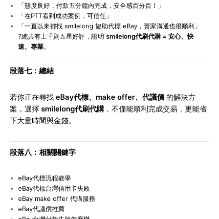
「態度良好，付款五分鐘內完成，安全感百分百！」
「在PTT看到成功案例，可信任」
「一直以來都找 smilelong 協助代標 eBay，賣家溝通也很順利」
?
總共有上千則五星好評，證明
smilelong代刷代購 = 安心、快
速、專業
。
段落七：總結
若你正在尋找
eBay代標、make offer、代議價
的解決方
案，選擇
smilelong代刷代購
，不僅能順利完成交易，更能省
下大量時間與金錢。
段落八：相關關鍵字
eBay
代標流程教學
eBay
代標台灣信用卡失敗
eBay make offer
代購服務
eBay
代議價推薦