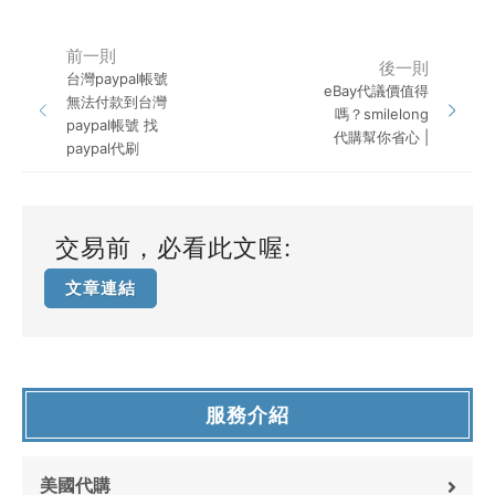
前一則
後一則
台灣paypal帳號
eBay代議價值得
無法付款到台灣
嗎？smilelong
paypal帳號 找
代購幫你省心 |
paypal代刷
交易前，必看此文喔:
文章連結
服務介紹
美國代購