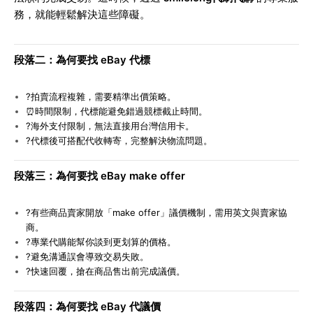
務，就能輕鬆解決這些障礙。
段落二：為何要找 eBay 代標
?
拍賣流程複雜，需要精準出價策略。
⏰
時間限制，代標能避免錯過競標截止時間。
?
海外支付限制，無法直接用台灣信用卡。
?
代標後可搭配代收轉寄，完整解決物流問題。
段落三：為何要找 eBay make offer
?
有些商品賣家開放「make offer」議價機制，需用英文與賣家協
商。
?
專業代購能幫你談到更划算的價格。
?
避免溝通誤會導致交易失敗。
?
快速回覆，搶在商品售出前完成議價。
段落四：為何要找 eBay 代議價