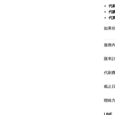
代
代
代
如果
服務
匯率
代刷費
截止
聯絡
LINE