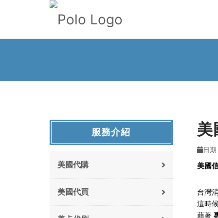
美
服務介紹
日期 :
美國代購
美國
美國代買
台灣
這時
藉著