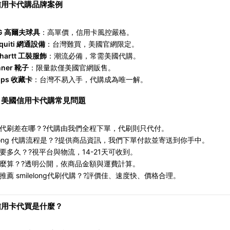
信用卡代購品牌案例
G
高爾夫球具
：高單價，信用卡風控嚴格。
quiti
網通設備
：台灣難買，美國官網限定。
hartt
工裝服飾
：潮流必備，常需美國代購。
nner
靴子
：限量款僅美國官網販售。
pps
收藏卡
：台灣不易入手，代購成為唯一解。
｜美國信用卡代購常見問題
代刷差在哪？
?
代購由我們全程下單，代刷則只代付。
ong
代購流程是？
?
提供商品資訊，我們下單付款並寄送到你手中。
要多久？
?
視平台與物流，14-21天可收到。
麼算？
?
透明公開，依商品金額與運費計算。
薦 smilelong代刷代購？
?
評價佳、速度快、價格合理。
信用卡代買是什麼？