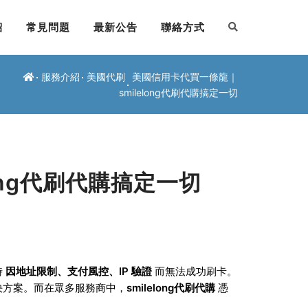
紹
常見問題
最新公告
聯絡方式
服務介紹
美國代刷
美國信用卡代買一條龍｜
smilelong代刷代購搞定一切
ong代刷代購搞定一切
時
因地址限制、支付風控、IP 驗證
而無法成功刷卡。
決方案。而在眾多服務商中，
smilelong代刷代購
憑