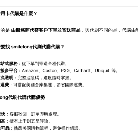
信用卡代購是什麼？
指的是
由服務商代替客戶下單並寄送商品
，與代刷不同的是，代購由
要找 smilelong代刷代購代購？
一站式服務
：從下單到寄送全程代辦。
支援多平台
：Amazon、Costco、PXG、Carhartt、Ubiquiti 等。
物流透明
：完整追蹤碼，進度隨時掌握。
省運費
：可搭配美國倉庫集運，節省國際運費。
long
代刷代購代購優勢
覆快
：客服秒回，訂單即時處理。
價高
：擁有上千則五星評論。
業可靠
：熟悉美國購物流程，避免操作錯誤。