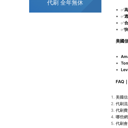
代刷 全年無休
✅
✅
✅
✅
美國
Am
To
Lev
FAQ
美國信
代刷流
代刷費
哪些網
代刷會