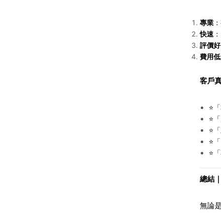
專業
：
快速
：
評價好
費用低
客戶真
⭐
「
⭐
「
⭐
「
⭐
「
⭐
「
總結｜
無論