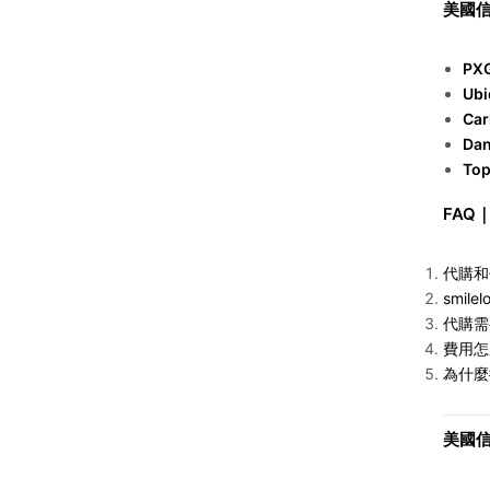
美國
PX
Ubi
Car
Da
To
FAQ
代購和
smilel
代購需
費用怎
為什麼推
美國