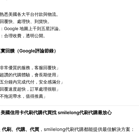
熟悉美國各大平台付款與物流。
回覆快、處理快、到貨快。
：Google 地圖上千則五星評論。
：合理收費，透明公開。
實回饋（Google評論節錄）
非常優質的服務，客服回覆快」
超讚的代購體驗，會長期使用」
五分鐘內完成代付，安全感滿分」
回覆速度超快，訂單處理很順」
不拖泥帶水，值得推薦」
美國信用卡代刷代購代買找 smilelong代刷代購最放心
是
代刷、代購、代買
，smilelong代刷代購都能提供最佳解決方案：