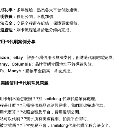
高成功率
：多年經驗，熟悉各大平台付款邏輯。
透明收費
：費用公開，不亂加價。
合法安全
：交易全程留存紀錄，保障買家權益。
快速處理
：刷卡流程通常於數分鐘內完成。
信用卡代刷案例分享
azon
、eBay
：許多台灣信用卡無法支付，但透過代刷輕鬆完成。
mmy
、Columbia
：品牌官網常因地址不符導致失敗。
i’s
、Macy’s
：購物車金額高，常被風控。
｜美國信用卡代刷常見問題
用卡刷不過怎麼辦？
?
找 smilelong 代刷代購幫你處理。
程是什麼？
?
只需提供商品連結與需求，我們幫你完成付款。
用怎麼算？
?
依照金額及平台，費用透明公開。
站可以代刷？
?
幾乎所有美國官網、拍賣平台都可。
被封號嗎？
?
正常交易不會，smilelong代刷代購全程合法安全。