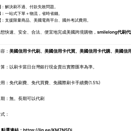
刷
：解決刷不過、付款失敗問題。
購
：一站式下單＋物流，省時省錢。
買
：支援限量商品、美國電商平台、國外考試費用。
你想快速、安全、合法、便宜地完成美國跨境購物，
smilelong代刷
內容：
美國信用卡
代刷、
美國信用卡
代買、
美國信用卡
代購、
美國信
計算：以刷卡當日台灣銀行現金賣出實際匯率為準。
用：免代刷費、免代買費、免國際刷卡手續費(1.5%)
日期：無。長期可以代刷
方式：
。點選連結：
https://lin.ee/KM7NSDi