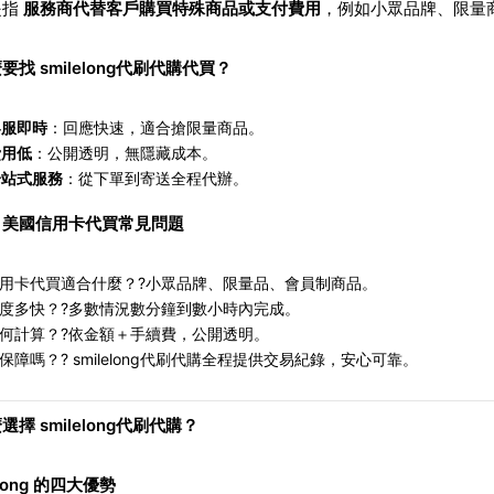
是指
服務商代替客戶購買特殊商品或支付費用
，例如小眾品牌、限量
要找 smilelong代刷代購代買？
客服即時
：回應快速，適合搶限量商品。
費用低
：公開透明，無隱藏成本。
一站式服務
：從下單到寄送全程代辦。
｜美國信用卡代買常見問題
用卡代買適合什麼？
?
小眾品牌、限量品、會員制商品。
度多快？
?
多數情況數分鐘到數小時內完成。
何計算？
?
依金額＋手續費，公開透明。
保障嗎？
?
smilelong
代刷代購全程提供交易紀錄，安心可靠。
選擇 smilelong代刷代購？
long
的四大優勢