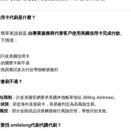
信用卡代刷是什麼？
，簡單來說就是
由專業服務商代替客戶使用美國信用卡完成付款
。
以下情境：
網只收美國信用卡
己的國際卡刷不過
避免因嘗試多次付款導致帳號被封
麼會刷不過？
址限制
：許多美國官網要求美國本地帳單地址 (Billing Address)。
置偵測
：若從海外直接刷卡，容易被判定為高風險交易。
風控
：部分金額或品項會觸發銀行風險控管，導致付款失敗。
要找 smilelong代刷代購代刷？