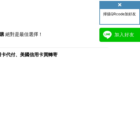
掃描QRcode加好友
代購
絕對是最佳選擇！
加入好友
用卡
代付、
美國信用卡
買轉寄