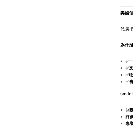
美國
代購
為什麼
✅
✅
✅
✅
smile
回
評
專