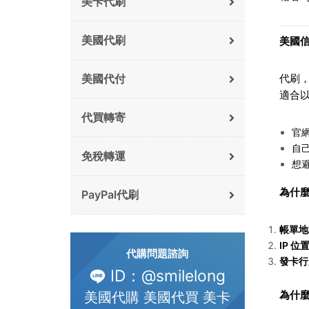
美卡代刷
美國代刷
美國
代刷
美國代付
適合
代買轉寄
官
自
免稅轉運
想
為什
PayPal代刷
帳單地
IP
位
代購問題諮詢
發卡行
ID：@smilelong
為什麼
美國代購 美國代買 美卡