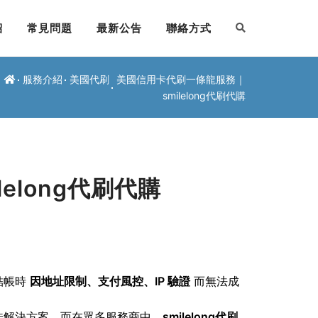
紹
常見問題
最新公告
聯絡方式
服務介紹
美國代刷
美國信用卡代刷一條龍服務｜
smilelong代刷代購
elong代刷代購
結帳時
因地址限制、支付風控、IP 驗證
而無法成
佳解決方案。而在眾多服務商中，
smilelong代刷