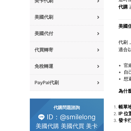
美卡代刷
代購
美國代刷
美國
美國代付
代刷
適合
代買轉寄
官
免稅轉運
自
想
PayPal代刷
為什
帳單
代購問題諮詢
IP
位
ID：@smilelong
發卡
美國代購 美國代買 美卡