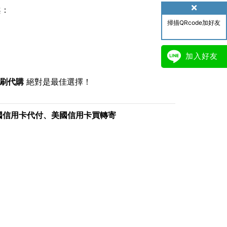
案：
掃描QRcode加好友
加入好友
g代刷代購
絕對是最佳選擇！
國信用卡
代付、
美國信用卡
買轉寄