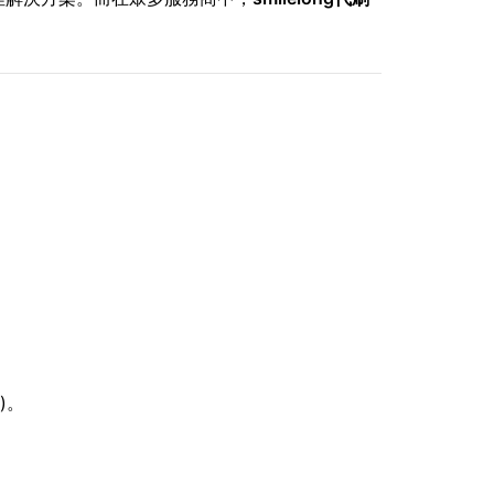
。
。
)。