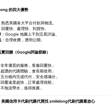
long
的四大優勢
：熟悉美國各大平台付款與物流。
：回覆快、處理快、到貨快。
好
：Google 地圖上千則五星評論。
低
：合理收費，透明公開。
實回饋（Google評論節錄）
「非常優質的服務，客服回覆快」
「超讚的代購體驗，會長期使用」
「五分鐘內完成代付，安全感滿分」
「回覆速度超快，訂單處理很順」
「不拖泥帶水，值得推薦」
美國信用卡代刷代購代買找 smilelong代刷代購最放心