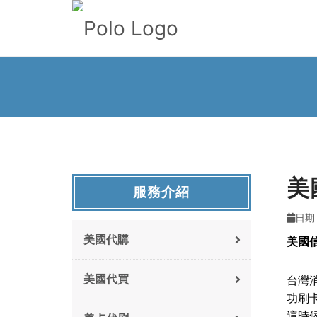
美
服務介紹
日期 :
美國代購
美國
美國代買
台灣
功刷
這時