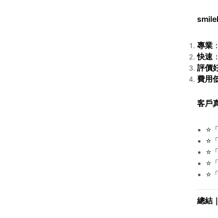
smile
專業
快速
評價
費用
客戶真
⭐
⭐
⭐
⭐
⭐
總結｜