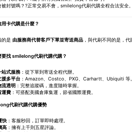
被封號嗎？?正常交易不會，smilelong代刷代購全程合法安全
信用卡代購是什麼？
指的是
由服務商代替客戶下單並寄送商品
，與代刷不同的是，代
要找 smilelong代刷代購代購？
一站式服務
：從下單到寄送全程代辦。
支援多平台
：Amazon、Costco、PXG、Carhartt、Ubiquiti 等
物流透明
：完整追蹤碼，進度隨時掌握。
省運費
：可搭配美國倉庫集運，節省國際運費。
long
代刷代購代購優勢
覆快
：客服秒回，訂單即時處理。
價高
：擁有上千則五星評論。