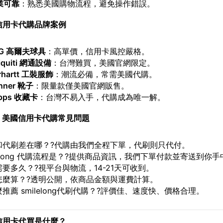
業可靠
：熟悉美國購物流程，避免操作錯誤。
信用卡代購品牌案例
G
高爾夫球具
：高單價，信用卡風控嚴格。
quiti
網通設備
：台灣難買，美國官網限定。
rhartt
工裝服飾
：潮流必備，常需美國代購。
nner
靴子
：限量款僅美國官網販售。
pps
收藏卡
：台灣不易入手，代購成為唯一解。
｜美國信用卡代購常見問題
和代刷差在哪？?代購由我們全程下單，代刷則只代付。
lelong 代購流程是？?提供商品資訊，我們下單付款並寄送到你手
要多久？?視平台與物流，14-21天可收到。
怎麼算？?透明公開，依商品金額與運費計算。
推薦 smilelong代刷代購？?評價佳、速度快、價格合理。
信用卡代買是什麼？