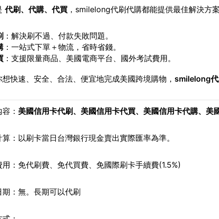
是
代刷、代購、代買
，smilelong代刷代購都能提供最佳解決方
刷
：解決刷不過、付款失敗問題。
購
：一站式下單＋物流，省時省錢。
買
：支援限量商品、美國電商平台、國外考試費用。
你想快速、安全、合法、便宜地完成美國跨境購物，
smilelon
內容：
美國信用卡
代刷、
美國信用卡
代買、
美國信用卡
代購、
美
計算：以刷卡當日台灣銀行現金賣出實際匯率為準。
用：免代刷費、免代買費、免國際刷卡手續費(1.5%)
日期：無。長期可以代刷
方式：