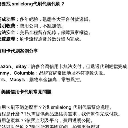
要找 smilelong代刷代購代刷？
高成功率
：多年經驗，熟悉各大平台付款邏輯。
透明收費
：費用公開，不亂加價。
合法安全
：交易全程留存紀錄，保障買家權益。
快速處理
：刷卡流程通常於數分鐘內完成。
信用卡代刷案例分享
azon
、eBay
：許多台灣信用卡無法支付，但透過代刷輕鬆完成
mmy
、Columbia
：品牌官網常因地址不符導致失敗。
i’s
、Macy’s
：購物車金額高，常被風控。
｜美國信用卡代刷常見問題
用卡刷不過怎麼辦？?找 smilelong 代刷代購幫你處理。
流程是什麼？?只需提供商品連結與需求，我們幫你完成付款。
費用怎麼算？?依照金額及平台，費用透明公開。
網站可以代刷？?幾乎所有美國官網、拍賣平台都可。