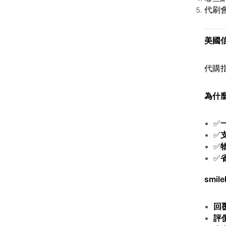
代刷會
美國
代購
為什麼
✅
✅
✅
✅
smile
回
評