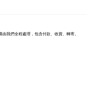
。
購由我們全程處理，包含付款、收貨、轉寄。
。