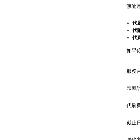
無論
代
代
代
如果
服務
匯率
代刷費
截止
聯絡