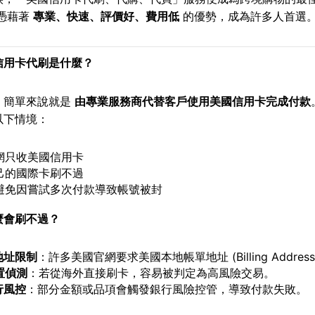
憑藉著
專業、快速、評價好、費用低
的優勢，成為許多人首選
信用卡代刷是什麼？
，簡單來說就是
由專業服務商代替客戶使用美國信用卡完成付款
以下情境：
網只收美國信用卡
己的國際卡刷不過
避免因嘗試多次付款導致帳號被封
麼會刷不過？
地址限制
：許多美國官網要求美國本地帳單地址 (Billing Address
置偵測
：若從海外直接刷卡，容易被判定為高風險交易。
行風控
：部分金額或品項會觸發銀行風險控管，導致付款失敗。