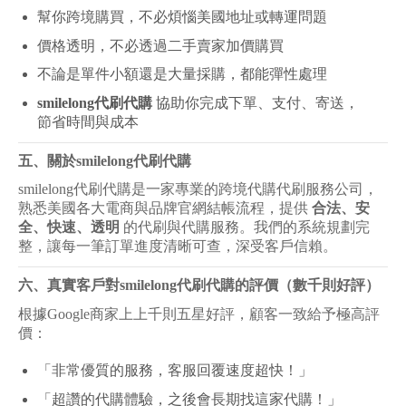
幫你跨境購買，不必煩惱美國地址或轉運問題
價格透明，不必透過二手賣家加價購買
不論是單件小額還是大量採購，都能彈性處理
smilelong
代刷代購
協助你完成下單、支付、寄送，
節省時間與成本
五、關於smilelong代刷代購
smilelong
代刷代購是一家專業的跨境代購代刷服務公司，
熟悉美國各大電商與品牌官網結帳流程，提供
合法、安
全、快速、透明
的代刷與代購服務。我們的系統規劃完
整，讓每一筆訂單進度清晰可查，深受客戶信賴。
六、真實客戶對smilelong代刷代購的評價（數千則好評）
根據Google商家上上千則五星好評，顧客一致給予極高評
價：
「非常優質的服務，客服回覆速度超快！」
「超讚的代購體驗，之後會長期找這家代購！」