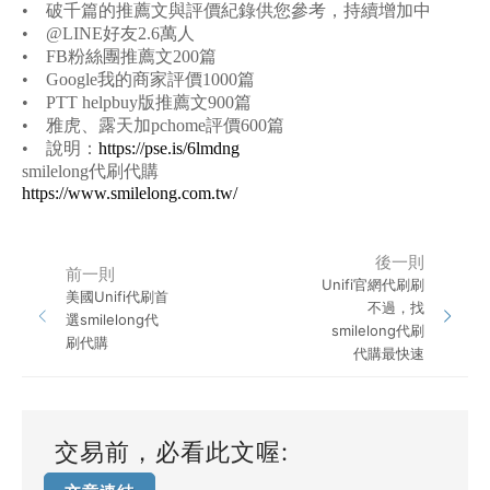
•
破千篇的推薦文與評價紀錄供您參考，持續增加中
•
@LINE
好友2.6萬人
•
FB
粉絲團推薦文200篇
•
Google
我的商家評價1000篇
•
PTT helpbuy
版推薦文900篇
•
雅虎、露天加pchome評價600篇
•
說明：
https://pse.is/6lmdng
smilelong
代刷代購
https://www.smilelong.com.tw/
後一則
前一則
Unifi官網代刷刷
美國Unifi代刷首
不過，找
選smilelong代
smilelong代刷
刷代購
代購最快速
交易前，必看此文喔: