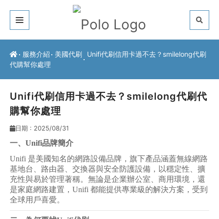
關於我們
服務介紹
美國代刷
Unifi代刷信用卡過不去？smilelong代刷
代購幫你處理
客戶推薦
服務介紹
Unifi代刷信用卡過不去？smilelong代刷代
購幫你處理
常見問題
日期 : 2025/08/31
最新公告
一、Unifi品牌簡介
Unifi
是美國知名的網路設備品牌，旗下產品涵蓋無線網路
聯絡方式
基地台、路由器、交換器與安全防護設備，以穩定性、擴
充性與易於管理著稱。無論是企業辦公室、商用環境，還
是家庭網路建置，Unifi 都能提供專業級的解決方案，受到
全球用戶喜愛。