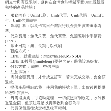
網支付與寄送限制，讓你在台灣也能輕鬆享受Unifi最新最
完整的產品體驗！
•
服務內容：
Unifi
代刷、
Unifi
代買、
Unifi
代購、
Unifi
代
付、
Unifi
代買轉寄
•
匯率計算：以刷卡當日台灣銀行現金賣出實際匯率為
準。
•
代刷費用：免代刷費、免代買費、免國際刷卡手續費
(1.5%)
•
截止日期：無。長期可以代刷
•
聯絡方式：
•
LINE
。點選連結：
https://lin.ee/KM7NSDi
•
LINE ID
搜尋
@smilelong
(要包含＠）將我設為好友。
•
付款方式： 轉帳。中信戶頭
•
注意事項：
•
需付全額費用，才會成立訂單，若未完成交易，會全額
退款。
•
提供產品明細給我，使用我的帳號下單，出貨後再提供
給您出貨資訊
•
若需退換貨，可協助處理，一切依照官網規定，收到後
退還金額，但須注意是以實際收到金額為準
•
代買保留最後決定權及收單權利。