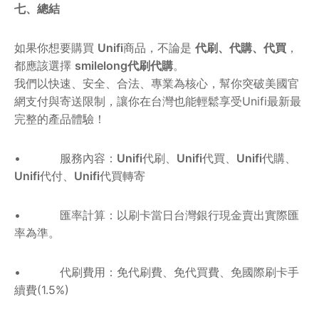
七、總結
如果你想要購買
Unifi
商品，不論是
代刷、代購、代買
，
都應該選擇
smilelong代刷代購
。
我們以快速、安全、合法、專業為核心，幫你突破美國官
網支付與寄送限制，讓你在台灣也能輕鬆享受Unifi最新最
完整的產品體驗！
• 服務內容：
Unifi
代刷、
Unifi
代買、
Unifi
代購、
Unifi
代付、
Unifi
代買轉寄
• 匯率計算：以刷卡當日台灣銀行現金賣出實際匯
率為準。
• 代刷費用：免代刷費、免代買費、免國際刷卡手
續費(1.5%)