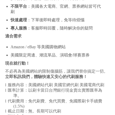
不限平台
：美國各大電商、官網、票券網站皆可代
刷
快速處理
：下單後即時處理，免等待煩惱
專人服務
：客服即時回覆，隨時解決你的疑問
適合需求
Amazon / eBay
等美國購物網站
美國限定周邊、潮流單品、演唱會/球賽票券
現在就行動！
不必再為美國網站的限制傷腦筋，讓我們替你搞定一切。
立即私訊我們，體驗快速又安心的代刷服務！
l
服務內容：美國網站代刷 美國官網代刷 美國電商代刷
l
匯率計算：以刷卡當日台灣銀行現金賣出實際匯率為
準。
l
代刷費用：免代刷費、免代買費、免國際刷卡手續費
(1.5%)
l
截止日期：無。長期可以代刷