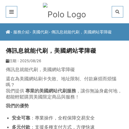
關於我們
服務介紹
美國代刷
傳訊息就能代刷，美國網站零障礙
客戶推薦
傳訊息就能代刷，美國網站零障礙
服務介紹
日期 : 2025/08/26
常見問題
傳訊息就能代刷，美國網站零障礙
還在為美國網站刷卡失敗、地址限制、付款麻煩而煩惱
最新公告
嗎？
我們提供
專業的美國網站代刷服務
，讓你無論身處何地，
聯絡方式
都能輕鬆購買美國限定商品與服務！
我們的優勢
安全可靠
：專業操作，全程保障交易安全
多元付款
：支援多種支付方式，方便快速