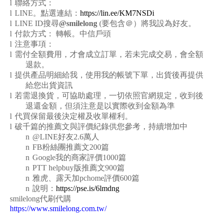
l
聯絡方式：
l
LINE
。點選連結：
https://lin.ee/KM7NSDi
l
LINE ID
搜尋
@smilelong
(要包含＠）將我設為好友。
l
付款方式： 轉帳。中信戶頭
l
注意事項：
l
需付全額費用，才會成立訂單，若未完成交易，會全額
退款。
l
提供產品明細給我，使用我的帳號下單，出貨後再提供
給您出貨資訊
l
若需退換貨，可協助處理，一切依照官網規定，收到後
退還金額，但須注意是以實際收到金額為準
l
代買保留最後決定權及收單權利。
l
破千篇的推薦文與評價紀錄供您參考，持續增加中
n
@LINE
好友2.6萬人
n
FB
粉絲團推薦文200篇
n
Google
我的商家評價1000篇
n
PTT helpbuy
版推薦文900篇
n
雅虎、露天加pchome評價600篇
n
說明：
https://pse.is/6lmdng
smilelong
代刷代購
https://www.smilelong.com.tw/