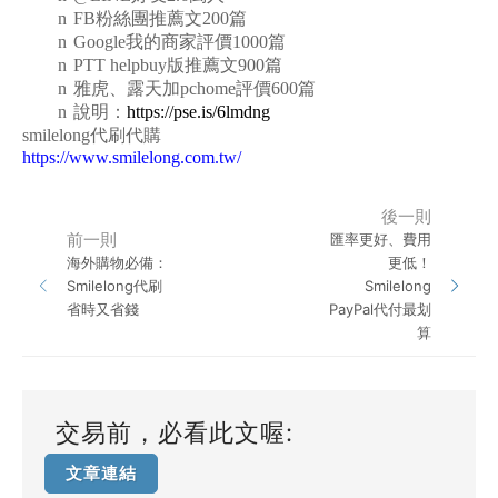
n
FB
粉絲團推薦文200篇
n
Google
我的商家評價1000篇
n
PTT helpbuy
版推薦文900篇
n
雅虎、露天加pchome評價600篇
n
說明：
https://pse.is/6lmdng
smilelong
代刷代購
https://www.smilelong.com.tw/
後一則
前一則
匯率更好、費用
海外購物必備：
更低！
Smilelong代刷
Smilelong
省時又省錢
PayPal代付最划
算
交易前，必看此文喔:
文章連結