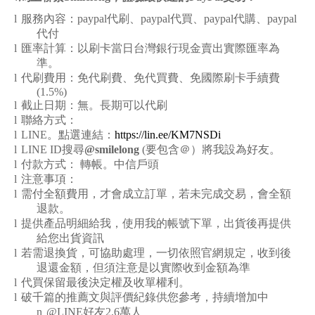
l
服務內容：paypal代刷、paypal代買、paypal代購、paypal
代付
l
匯率計算：以刷卡當日台灣銀行現金賣出實際匯率為
準。
l
代刷費用：免代刷費、免代買費、免國際刷卡手續費
(1.5%)
l
截止日期：無。長期可以代刷
l
聯絡方式：
l
LINE
。點選連結：
https://lin.ee/KM7NSDi
l
LINE ID
搜尋
@smilelong
(要包含＠）將我設為好友。
l
付款方式： 轉帳。中信戶頭
l
注意事項：
l
需付全額費用，才會成立訂單，若未完成交易，會全額
退款。
l
提供產品明細給我，使用我的帳號下單，出貨後再提供
給您出貨資訊
l
若需退換貨，可協助處理，一切依照官網規定，收到後
退還金額，但須注意是以實際收到金額為準
l
代買保留最後決定權及收單權利。
l
破千篇的推薦文與評價紀錄供您參考，持續增加中
n
@LINE
好友2.6萬人