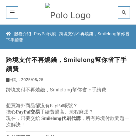
關於我們
服務介紹
PayPal代刷
跨境支付不再燒錢，Smilelong幫你省
下手續費
客戶推薦
服務介紹
跨境支付不再燒錢，Smilelong幫你省下手
續費
常見問題
日期 : 2025/08/25
最新公告
跨境支付不再燒錢，Smilelong幫你省下手續費
聯絡方式
想買海外商品卻沒有PayPal帳號？
擔心
PayPal交易
手續費過高、流程麻煩？
現在，只要交給
Smilelong代刷代購
，所有跨境付款問題一
次解決！