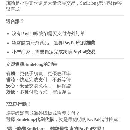
無論是小額支付還是大量跨境交易，Smilelong都能幫你輕
鬆完成！
適合誰？
沒有PayPal帳號卻需要支付海外訂單
經常購買海外商品、需要
PayPal代付推薦
小型商家，需要穩定完成跨境
PayPal交易
立即選擇Smilelong的理由
省
錢
：更低手續費、更優惠匯率
省時
：快速完成支付，不必等待
安心
：安全交易流程，口碑保證
方便
：多種付款方式，靈活彈性
?
立刻行動！
想要輕鬆完成海外購物或跨境支付？
選擇
Smilelong代刷代購
，就是最聰明的PayPal代付推薦！
?
馬上聯繫Smilelong，體驗最快速的PayPal交易！