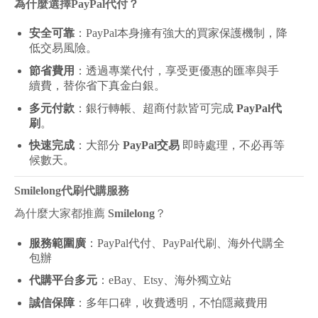
為什麼選擇PayPal代付？
安全可靠
：PayPal本身擁有強大的買家保護機制，降
低交易風險。
節省費用
：透過專業代付，享受更優惠的匯率與手
續費，替你省下真金白銀。
多元付款
：銀行轉帳、超商付款皆可完成
PayPal代
刷
。
快速完成
：大部分
PayPal交易
即時處理，不必再等
候數天。
Smilelong
代刷代購服務
為什麼大家都推薦
Smilelong
？
服務範圍廣
：PayPal代付、PayPal代刷、海外代購全
包辦
代購平台多元
：eBay、Etsy、海外獨立站
誠信保障
：多年口碑，收費透明，不怕隱藏費用