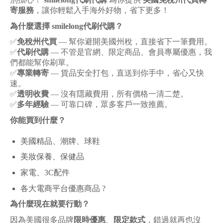
寄服務
，讓你輕鬆入手海外好物，省下更多！
為什麼選擇 smilelong代刷代購？
✅
免稅州代買
—
幫你避開美國州稅，直接省下一筆費用。
✅
代刷代購
—
不管是官網、限定商品、會員專屬優惠，我
們都能幫你刷單。
✅
專業轉寄
—
貨品安全打包，直送到你手中，省心又快
速。
✅
透明收費
—
沒有隱藏費用，所有價格一清二楚。
✅
多年經驗
—
可靠口碑，眾多客戶一致推薦。
你能買到什麼？
美國精品、潮牌、球鞋
美妝保養、保健品
家電、3C配件
各大電商平台優惠商品
?
為什麼現在就要行動？
因為美國很多品牌
限時優惠
、
限定款式
，錯過就再也沒