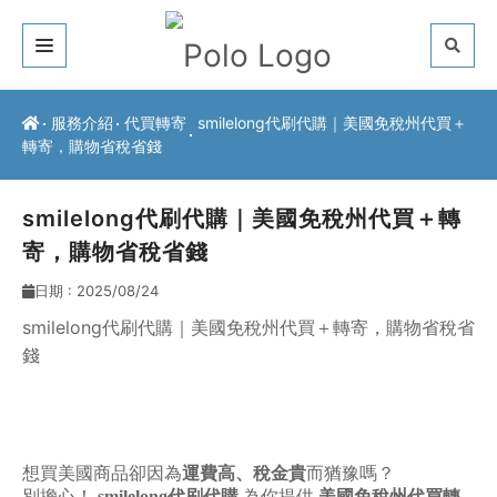
關於我們
服務介紹
代買轉寄
smilelong代刷代購｜美國免稅州代買＋
轉寄，購物省稅省錢
客戶推薦
服務介紹
smilelong代刷代購｜美國免稅州代買＋轉
寄，購物省稅省錢
常見問題
日期 : 2025/08/24
最新公告
smilelong代刷代購｜美國免稅州代買＋轉寄，購物省稅省
錢
聯絡方式
想買美國商品卻因為
運費高、稅金貴
而猶豫嗎？
別擔心！
smilelong代刷代購
為你提供
美國免稅州代買轉