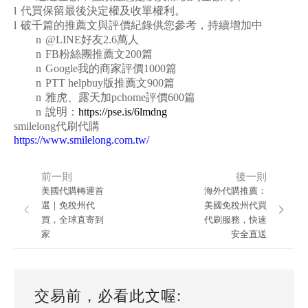
l
代買保留最後決定權及收單權利。
l
破千篇的推薦文與評價紀錄供您參考，持續增加中
n
@LINE
好友2.6萬人
n
FB
粉絲團推薦文200篇
n
Google
我的商家評價1000篇
n
PTT helpbuy
版推薦文900篇
n
雅虎、露天加pchome評價600篇
n
說明：
https://pse.is/6lmdng
smilelong
代刷代購
https://www.smilelong.com.tw/
前一則
後一則
美國代購轉運首
海外代購推薦：
選｜免稅州代
美國免稅州代買
買，全球直寄到
代刷服務，快速
家
安全直送
交易前，必看此文喔: