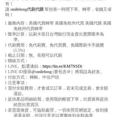
有！
讓
smilelong代刷代購
幫你第一時間下單、轉寄，省錢又省
時！
l
服務內容：美國代買轉寄 美國免稅州代買 美國代購 美國
免稅州代買轉寄
l
匯率計算：以刷卡當日台灣銀行現金賣出實際匯率為
準。
l
代刷費用：免代刷費、免代買費、免國際刷卡手續費
(1.5%)
l
截止日期：無。長期可以代刷
l
聯絡方式：
l
LINE
。點選連結：
https://lin.ee/KM7NSDi
l
LINE ID
搜尋
@smilelong
(要包含＠）將我設為好友。
l
付款方式： 轉帳。中信戶頭
l
注意事項：
l
需付全額費用，才會成立訂單，若未完成交易，會全額
退款。
l
提供產品明細給我，使用我的帳號下單，出貨後再提供
給您出貨資訊
l
若需退換貨，可協助處理，一切依照官網規定，收到後
退還金額，但須注意是以實際收到金額為準