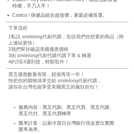
特價，手刀入手！
Costco /
保健品組合超值價，家庭必備首選。
下單流程
1️
私訊
smilelong
代刷代購，告訴我們你想要的商品（附
上連結更快）
2️
我們幫你確認美國優惠價格
3️
由
smilelong
代刷代購
代購下單
&
轉運
4️
約
3
至
4
週到貨，輕鬆取件！
黑五優惠數量有限，錯過再等一年！
快把你的購物清單交給
smilelong
代刷代購，
讓你在台灣也能享受美國黑五的瘋狂折扣！
服務內容：黑五代刷、黑五代買、黑五代購、
黑五代付、黑五代買轉寄
匯率計算：以刷卡當日台灣銀行現金賣出實際
匯率為準。