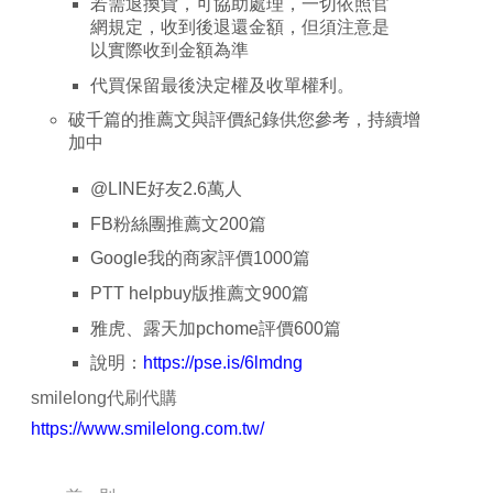
若需退換貨，可協助處理，一切依照官
網規定，收到後退還金額，但須注意是
以實際收到金額為準
代買保留最後決定權及收單權利。
破千篇的推薦文與評價紀錄供您參考，持續增
加中
@LINE
好友
2.6
萬人
FB
粉絲團推薦文
200
篇
Google
我的商家評價
1000
篇
PTT helpbuy
版推薦文
900
篇
雅虎、露天加
pchome
評價
600
篇
說明：
https://pse.is/6lmdng
smilelong
代刷代購
https://www.smilelong.com.tw/