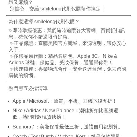
昂又麻煩？
別擔心，交給
smilelong
代刷代購
幫你搞定！
為什麼選擇
smilelong
代刷代購？
✨
即時掌握優惠：我們隨時追蹤各大官網、百貨折扣訊
息，確保你不錯過限時好康。
✨
正品保證：直購美國官方商城，來源透明，讓你安心
入手。
✨
多樣品類代購：精品名牌包、
Apple 3C
、
Nike &
Adidas
球鞋、保健品、美妝保養
…
通通幫你帶！
✨
快速轉運：專業物流合作，安全送達台灣，免去跨國
購物的煩惱。
熱門黑五必搶清單
Apple / Microsoft
：筆電、平板、耳機下殺五折！
Nike / Adidas / New Balance
：潮鞋折扣比官網還
低，熱門鞋款現貨快搶！
Sephora /
：美妝保養最低三折，送禮自用都划算。
Coach / Tory Burch / Michael Kors
：精品包款限量