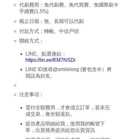
代刷費用：免代刷費、免代買費、免國際刷卡
手續費
(1.5%)
截止日期：無。長期可以代刷
付款方式：
轉帳。中信戶頭
聯絡方式：
LINE
。點選連結：
https://lin.ee/KM7NSDi
LINE ID
搜尋
@smilelong (
要包含＠）將
我設為好友。
注意事項：
需付全額費用，才會成立訂單，若未完
成交易，會全額退款。
提供產品明細給我，使用我的帳號下
單，出貨後再提供給您出貨資訊