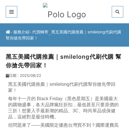
關於我們
服務介紹
代買轉寄
黑五美國代購推薦｜smilelong代刷代購
幫你搶先帶回家！
客戶推薦
服務介紹
黑五美國代購推薦｜smilelong代刷代購 幫
你搶先帶回家！
常見問題
日期 : 2025/08/22
最新公告
黑五美國代購推薦｜
smilelong
代刷代購
幫你搶先帶回
家！
聯絡方式
每年十一月的
Black Friday
（黑色星期五）
是美國最大
的購物盛事，各大品牌瘋狂折扣，最低甚至只要原價的
三折！想要入手最新潮的精品、
3C
、時尚單品或保健
品，這絕對是最佳時機。
但問題來了
——
美國限定優惠台灣買不到？國際運費高