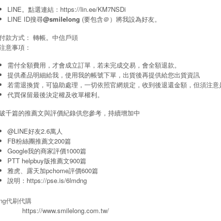
LINE。點選連結：
https://lin.ee/KM7NSDi
LINE ID搜尋
@smilelong
(要包含＠）將我設為好友。
付款方式： 轉帳。中信戶頭
注意事項：
需付全額費用，才會成立訂單，若未完成交易，會全額退款。
提供產品明細給我，使用我的帳號下單，出貨後再提供給您出貨資訊
若需退換貨，可協助處理，一切依照官網規定，收到後退還金額，但須注意
代買保留最後決定權及收單權利。
破千篇的推薦文與評價紀錄供您參考，持續增加中
@LINE好友2.6萬人
FB粉絲團推薦文200篇
Google我的商家評價1000篇
PTT helpbuy版推薦文900篇
雅虎、露天加pchome評價600篇
說明：
https://pse.is/6lmdng
long代刷代購
https://www.smilelong.com.tw/