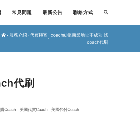
紹
常見問題
最新公告
聯絡方式
服務介紹
代買轉寄
coach結帳商業地址不成功 找
coach代刷
ach代刷
購Coach
美國代買Coach
美國代付Coach