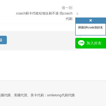
後一則
coach刷卡代收站地址刷不過 找coach
代刷
掃描QRcode加好友
結
加入好友
美國代購、美國代買、美卡代刷：smilelong代刷代購