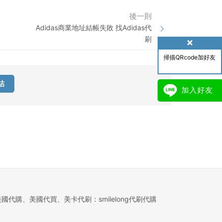
後一則
Adidas商業地址結帳失敗 找Adidas代
刷
掃描QRcode加好友
結
加入好友
美國代購、美國代買、美卡代刷：smilelong代刷代購