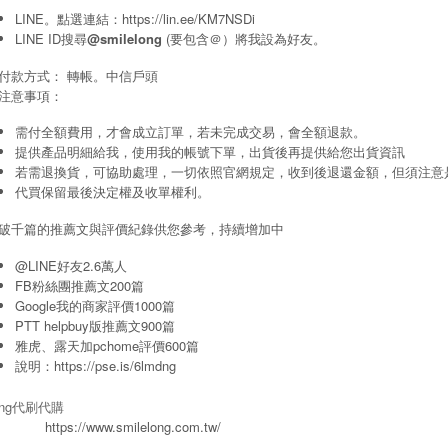
LINE。點選連結：
https://lin.ee/KM7NSDi
LINE ID搜尋
@smilelong
(要包含＠）將我設為好友。
付款方式： 轉帳。中信戶頭
注意事項：
需付全額費用，才會成立訂單，若未完成交易，會全額退款。
提供產品明細給我，使用我的帳號下單，出貨後再提供給您出貨資訊
若需退換貨，可協助處理，一切依照官網規定，收到後退還金額，但須注意
代買保留最後決定權及收單權利。
破千篇的推薦文與評價紀錄供您參考，持續增加中
@LINE好友2.6萬人
FB粉絲團推薦文200篇
Google我的商家評價1000篇
PTT helpbuy版推薦文900篇
雅虎、露天加pchome評價600篇
說明：
https://pse.is/6lmdng
long代刷代購
https://www.smilelong.com.tw/