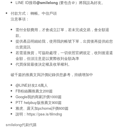
LINE ID搜尋
@smilelong
(要包含＠）將我設為好友。
付款方式： 轉帳。中信戶頭
注意事項：
需付全額費用，才會成立訂單，若未完成交易，會全額退
款。
提供產品明細給我，使用我的帳號下單，出貨後再提供給您
出貨資訊
若需退換貨，可協助處理，一切依照官網規定，收到後退還
金額，但須注意是以實際收到金額為準
代買保留最後決定權及收單權利。
破千篇的推薦文與評價紀錄供您參考，持續增加中
@LINE好友2.6萬人
FB粉絲團推薦文200篇
Google我的商家評價1000篇
PTT helpbuy版推薦文900篇
雅虎、露天加pchome評價600篇
說明：
https://pse.is/6lmdng
smilelong代刷代購