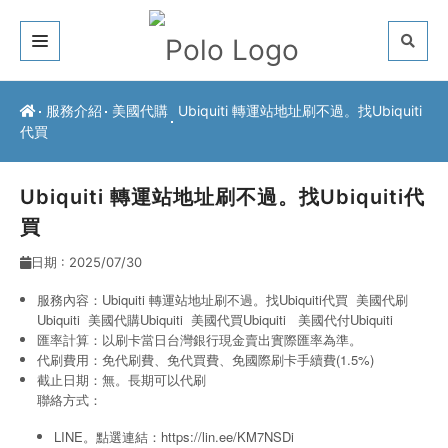
關於我們
服務介紹
美國代購
Ubiquiti 轉運站地址刷不過。找Ubiquiti
代買
客戶推薦
服務介紹
Ubiquiti 轉運站地址刷不過。找Ubiquiti代
買
常見問題
日期 : 2025/07/30
最新公告
服務內容：Ubiquiti 轉運站地址刷不過。找Ubiquiti代買 美國代刷
Ubiquiti
美國代購Ubiquiti
美國代買Ubiquiti
美國代付Ubiquiti
聯絡方式
匯率計算：以刷卡當日台灣銀行現金賣出實際匯率為準。
代刷費用：免代刷費、免代買費、免國際刷卡手續費(1.5%)
截止日期：無。長期可以代刷
聯絡方式：
LINE。點選連結：
https://lin.ee/KM7NSDi